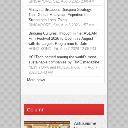
SINGAPORE, Sat, Aug 8 2026 2:00 AM
Malaysia Broadens Diaspora Strategy,
Taps Global Malaysian Expertise to
Strengthen Local Talent
SINGAPORE, Sat, Aug 8 2026 1:57 AM
Bridging Cultures Through Films: ASEAN
Film Festival 2026 to Open this August
with its Largest Programme to Date
HONG KONG, Fri, Aug 7 2026 12:05 PM
HCLTech named among the world's most
sustainable companies by TIME magazine
NEW YORK and NOIDA, India, Fri, Aug 7
2026 10:43 AM
More news
Column
Antusiasme