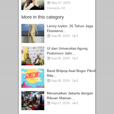
May 07, 2025
Comments Off
More in this category
Lenny Ivylen: 26 Tahun Jaga
Eksistensi...
Aug 08, 2026
0
UI dan Universitas Agung
Podomoro Jalin...
Aug 08, 2026
0
Band Britpop Asal Bogor Piknik
Rilis...
Aug 08, 2026
0
Meramaikan Jakarta dengan
Ribuan Mainan...
Aug 07, 2026
0