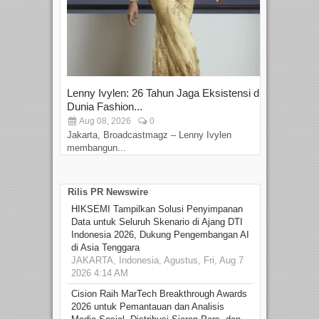
Lenny Ivylen: 26 Tahun Jaga Eksistensi di
Yan
Dunia Fashion...
Sin
Aug 08, 2026
0
D
Jakarta, Broadcastmagz – Lenny Ivylen
Jaka
membangun...
Rilis PR Newswire
HIKSEMI Tampilkan Solusi Penyimpanan
Data untuk Seluruh Skenario di Ajang DTI
Indonesia 2026, Dukung Pengembangan AI
di Asia Tenggara
JAKARTA, Indonesia, Agustus, Fri, Aug 7
2026 4:14 AM
Cision Raih MarTech Breakthrough Awards
2026 untuk Pemantauan dan Analisis