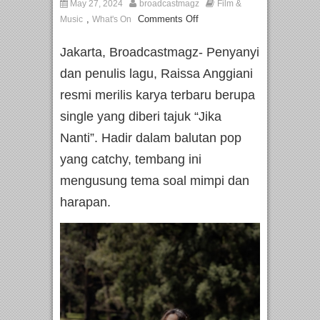
May 27, 2024
broadcastmagz
Film &
,
Comments Off
Music
What's On
Jakarta, Broadcastmagz- Penyanyi
dan penulis lagu, Raissa Anggiani
resmi merilis karya terbaru berupa
single yang diberi tajuk “Jika
Nanti”. Hadir dalam balutan pop
yang catchy, tembang ini
mengusung tema soal mimpi dan
harapan.