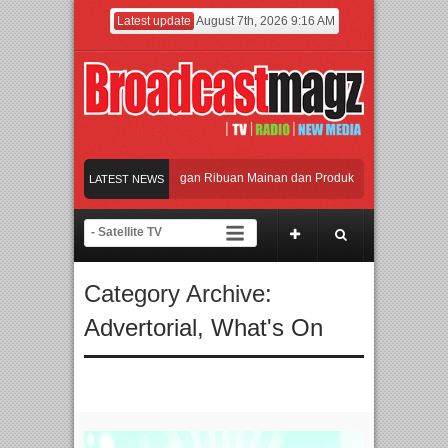
Latest update
August 7th, 2026 9:16 AM
Meramaikan Jakarta dengan Ribuan Mainan dan Produk Bayi dari Seluruh Duni
LATEST NEWS
Menjadi Gerbang Inovasi dan Peluang Bisnis Industri Gifts dan Housewares A
APMF 2026 Dorong Industri Beralih dari Kampanye ke Kolaborasi Jangka Pan
Category Archive:
Rayakan Perpaduan Warisan Dan Semangat Lokal, BIRKENSTOCK INDONESIA
Advertorial
,
What's On
Meramaikan Jakarta dengan Ribuan Mainan dan Produk Bayi dari Seluruh Duni