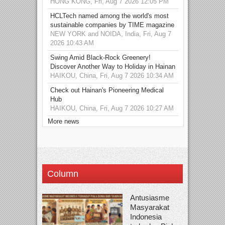
HONG KONG, Fri, Aug 7 2026 12:05 PM
HCLTech named among the world's most
sustainable companies by TIME magazine
NEW YORK and NOIDA, India, Fri, Aug 7
2026 10:43 AM
Swing Amid Black‑Rock Greenery!
Discover Another Way to Holiday in Hainan
HAIKOU, China, Fri, Aug 7 2026 10:34 AM
Check out Hainan's Pioneering Medical
Hub
HAIKOU, China, Fri, Aug 7 2026 10:27 AM
More news
Column
Antusiasme
Masyarakat
Indonesia