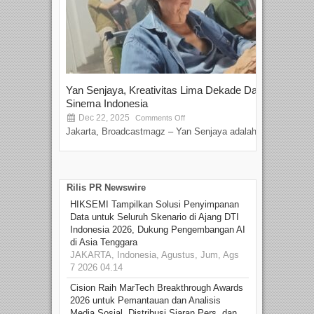
Yan Senjaya, Kreativitas Lima Dekade Dalam
Tam
Sinema Indonesia
Film
Dec 22, 2025
S
Comments Off
Jakarta, Broadcastmagz – Yan Senjaya adalah...
Beka
talen
Rilis PR Newswire
HIKSEMI Tampilkan Solusi Penyimpanan
Data untuk Seluruh Skenario di Ajang DTI
Indonesia 2026, Dukung Pengembangan AI
di Asia Tenggara
JAKARTA, Indonesia, Agustus, Jum, Ags
7 2026 04.14
Cision Raih MarTech Breakthrough Awards
2026 untuk Pemantauan dan Analisis
Media Sosial, Distribusi Siaran Pers, dan