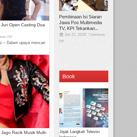
Pembinaan Isi Siaran
Jawa Pos Multimedia
i Juri Open Casting Dua
TV, KPI Tekankan...
Jun 22, 2026
Comments
nts Off
Off
z – Dalam upaya mencari
Book
Jejak Langkah Televisi
k Jago Racik Musik Multi-