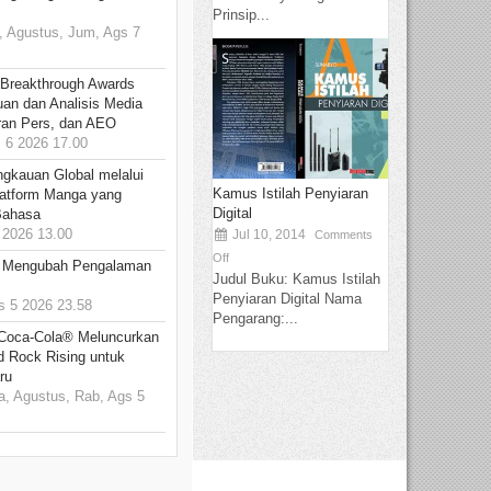
Prinsip...
 Agustus, Jum, Ags 7
 Breakthrough Awards
an dan Analisis Media
aran Pers, dan AEO
6 2026 17.00
ngkauan Global melalui
Kamus Istilah Penyiaran
atform Manga yang
Digital
Bahasa
2026 13.00
Jul 10, 2014
Comments
Off
: Mengubah Pengalaman
Judul Buku: Kamus Istilah
Penyiaran Digital Nama
 5 2026 23.58
Pengarang:...
 Coca-Cola® Meluncurkan
d Rock Rising untuk
ru
, Agustus, Rab, Ags 5