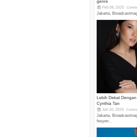
genre
Feb 08, 2025
Comme
Jakarta, Broadcastmagz
Lebih Dekat Dengan 
Cynthia Tan
Jun 20, 2024
Comme
Jakarta, Broadcastmag
fesyen...