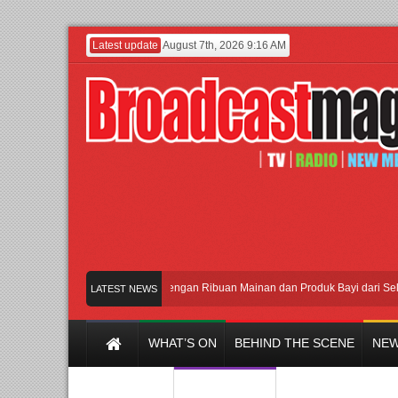
Latest update
August 7th, 2026 9:16 AM
Meramaikan Jakarta dengan Ribuan Mainan dan Produk Bayi dari Seluruh Du
LATEST NEWS
WHAT’S ON
BEHIND THE SCENE
NEW
Y CHANNEL
FILM & MUSIC