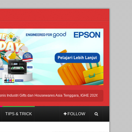
ustri Gifts dan Housewares Asia Tenggara, IGHE 2026 Kembali Digelar di Jakarta
TIPS & TRICK
FOLLOW