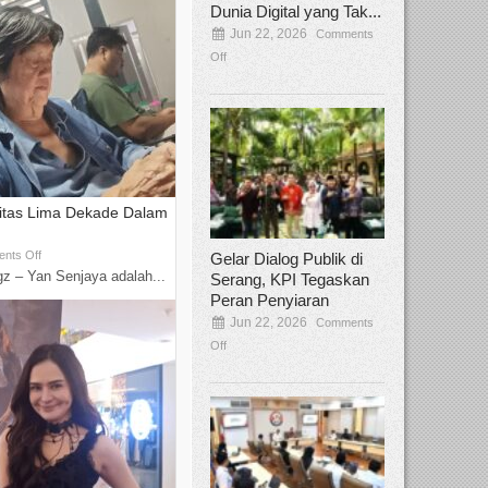
Dunia Digital yang Tak...
Jun 22, 2026
Comments
Off
vitas Lima Dekade Dalam
nts Off
Gelar Dialog Publik di
z – Yan Senjaya adalah...
Serang, KPI Tegaskan
Peran Penyiaran
Jun 22, 2026
Comments
Off