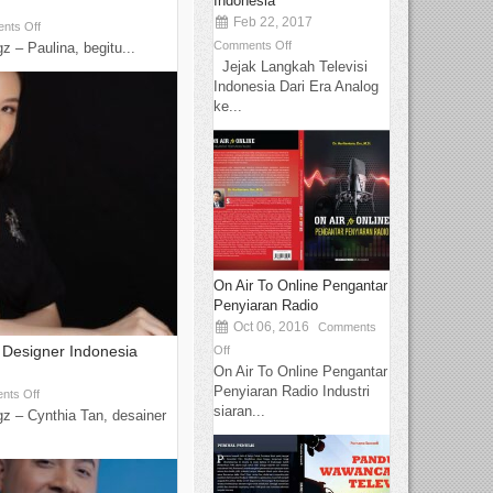
Indonesia
Feb 22, 2017
nts Off
Comments Off
 – Paulina, begitu...
Jejak Langkah Televisi
Indonesia Dari Era Analog
ke...
On Air To Online Pengantar
Penyiaran Radio
Oct 06, 2016
Comments
Designer Indonesia
Off
On Air To Online Pengantar
Penyiaran Radio Industri
nts Off
siaran...
z – Cynthia Tan, desainer