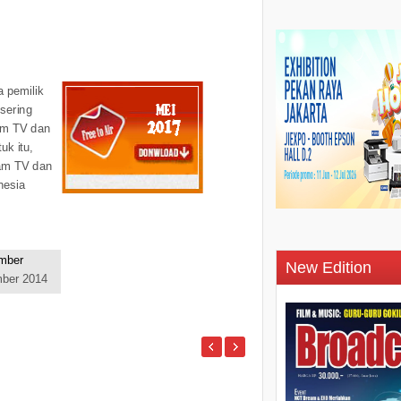
 pemilik
sering
am TV dan
uk itu,
am TV dan
nesia
New Edition
ber 2014