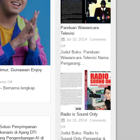
Panduan Wawancara
Televisi
Jul 10, 2014
Comments
Off
Judul Buku: Panduan
Wawancara Televisi Nama
Pengarang:...
Timur, Gunawan Enjoy
nts Off
– Bernama lengkap
Radio is Sound Only
Jul 10, 2014
Comments
Solusi Penyimpanan
Off
kenario di Ajang DTI
Judul Buku: Radio Is
ung Pengembangan AI di
Sound Only Pengantar &