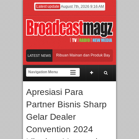
Latest update
August 7th, 2026 9:16 AM
ramaikan Jakarta dengan Ribuan Mainan dan Produk Bayi dari Seluruh Dunia, IB
LATEST NEWS
njadi Gerbang Inovasi dan Peluang Bisnis Industri Gifts dan Housewares Asia Te
MF 2026 Dorong Industri Beralih dari Kampanye ke Kolaborasi Jangka Panjang
Apresiasi Para
yakan Perpaduan Warisan Dan Semangat Lokal, BIRKENSTOCK INDONESIA Memb
Partner Bisnis Sharp
ramaikan Jakarta dengan Ribuan Mainan dan Produk Bayi dari Seluruh Dunia, IB
Gelar Dealer
Convention 2024