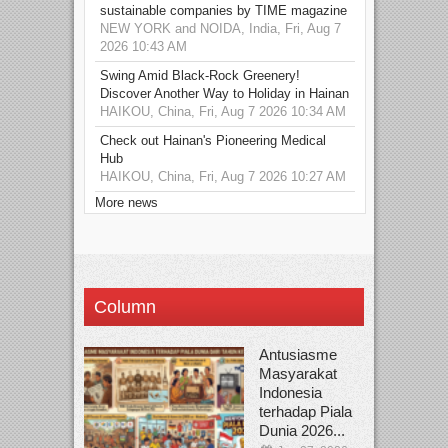
sustainable companies by TIME magazine
NEW YORK and NOIDA, India, Fri, Aug 7
2026 10:43 AM
Swing Amid Black‑Rock Greenery!
Discover Another Way to Holiday in Hainan
HAIKOU, China, Fri, Aug 7 2026 10:34 AM
Check out Hainan's Pioneering Medical
Hub
HAIKOU, China, Fri, Aug 7 2026 10:27 AM
More news
Column
Antusiasme
Masyarakat
Indonesia
terhadap Piala
Dunia 2026...