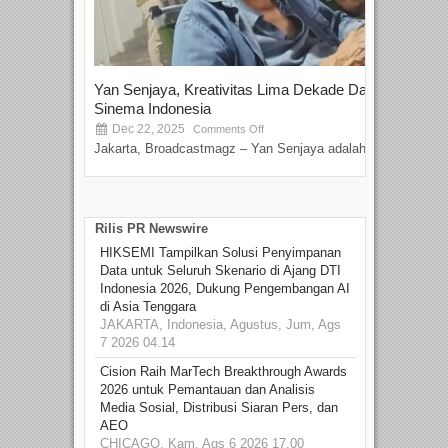
Yan Senjaya, Kreativitas Lima Dekade Dalam
Tam
Sinema Indonesia
Film
Dec 22, 2025
S
Comments Off
Jakarta, Broadcastmagz – Yan Senjaya adalah...
Beka
talen
Rilis PR Newswire
HIKSEMI Tampilkan Solusi Penyimpanan
Data untuk Seluruh Skenario di Ajang DTI
Indonesia 2026, Dukung Pengembangan AI
di Asia Tenggara
JAKARTA, Indonesia, Agustus, Jum, Ags
7 2026 04.14
Cision Raih MarTech Breakthrough Awards
2026 untuk Pemantauan dan Analisis
Media Sosial, Distribusi Siaran Pers, dan
AEO
CHICAGO, Kam, Ags 6 2026 17.00