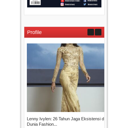
Profile
Lenny Ivylen: 26 Tahun Jaga Eksistensi di
Yan
Dunia Fashion...
Sin