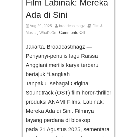
Film Labinak: Mereka
Ada di Sini
Aug 29, 2025
broadcastmagz
Film &
,
Comments Off
Music
What's On
Jakarta, Broadcastmagz —
Penyanyi-penulis lagu Raissa
Anggiani merilis karya terbaru
bertajuk “Langkah
Tanpaku” sebagai Original
Soundtrack (OST) film horor-thriller
produksi ANAMI Films, Labinak:
Mereka Ada di Sini. Filmnya
tayang perdana di bioskop
pada 21 Agustus 2025, sementara