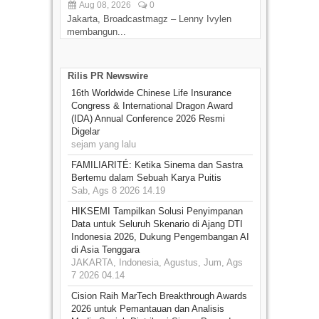
Aug 08, 2026
0
D
Jakarta, Broadcastmagz – Lenny Ivylen
Jaka
membangun...
Rilis PR Newswire
16th Worldwide Chinese Life Insurance
Congress & International Dragon Award
(IDA) Annual Conference 2026 Resmi
Digelar
sejam yang lalu
FAMILIARITÉ: Ketika Sinema dan Sastra
Bertemu dalam Sebuah Karya Puitis
Sab, Ags 8 2026 14.19
HIKSEMI Tampilkan Solusi Penyimpanan
Data untuk Seluruh Skenario di Ajang DTI
Indonesia 2026, Dukung Pengembangan AI
di Asia Tenggara
JAKARTA, Indonesia, Agustus, Jum, Ags
7 2026 04.14
Cision Raih MarTech Breakthrough Awards
2026 untuk Pemantauan dan Analisis