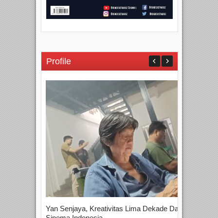
Profile
Yan Senjaya, Kreativitas Lima Dekade Dalam
Tam
Sinema Indonesia
Film