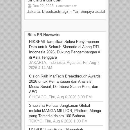
Dec 22, 2025
S
Comments Off
Jakarta, Broadcastmagz – Yan Senjaya adalah...
Beka
talen
Rilis PR Newswire
HIKSEMI Tampilkan Solusi Penyimpanan
Data untuk Seluruh Skenario di Ajang DTI
Indonesia 2026, Dukung Pengembangan AI
di Asia Tenggara
JAKARTA, Indonesia, Agustus, Fri, Aug 7
2026 4:14 AM
Cision Raih MarTech Breakthrough Awards
2026 untuk Pemantauan dan Analisis
Media Sosial, Distribusi Siaran Pers, dan
AEO
CHICAGO, Thu, Aug 6 2026 5:00 PM
Shueisha Perluas Jangkauan Global
melalui MANGA MILLION, Platform Manga
yang Tersedia dalam 100 Bahasa
TOKYO, Thu, Aug 6 2026 1:00 PM
UNISOC Lyric Audio: Mengubah