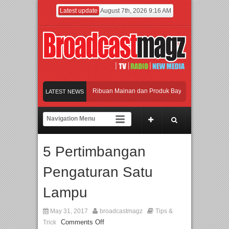
Latest update
August 7th, 2026 9:16 AM
ramaikan Jakarta dengan Ribuan Mainan dan Produk Bayi dari Seluruh Dunia, IB
LATEST NEWS
njadi Gerbang Inovasi dan Peluang Bisnis Industri Gifts dan Housewares Asia Te
MF 2026 Dorong Industri Beralih dari Kampanye ke Kolaborasi Jangka Panjang
5 Pertimbangan
yakan Perpaduan Warisan Dan Semangat Lokal, BIRKENSTOCK INDONESIA Memb
Pengaturan Satu
ramaikan Jakarta dengan Ribuan Mainan dan Produk Bayi dari Seluruh Dunia, IB
Lampu
May 31, 2017
broadcastmagz
Tips &
Comments Off
Trick