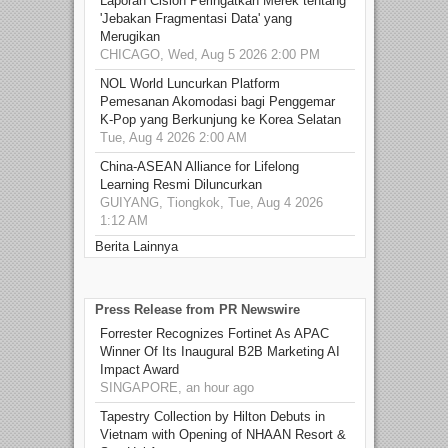
Laporan Cision Peringatkan Merek tentang
'Jebakan Fragmentasi Data' yang
Merugikan
CHICAGO, Wed, Aug 5 2026 2:00 PM
NOL World Luncurkan Platform
Pemesanan Akomodasi bagi Penggemar
K-Pop yang Berkunjung ke Korea Selatan
Tue, Aug 4 2026 2:00 AM
China-ASEAN Alliance for Lifelong
Learning Resmi Diluncurkan
GUIYANG, Tiongkok, Tue, Aug 4 2026
1:12 AM
Berita Lainnya
Press Release from PR Newswire
Forrester Recognizes Fortinet As APAC
Winner Of Its Inaugural B2B Marketing AI
Impact Award
SINGAPORE, an hour ago
Tapestry Collection by Hilton Debuts in
Vietnam with Opening of NHAAN Resort &