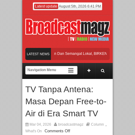
Latest update
August 5th, 2026 6:41 PM
ayakan Perpaduan Warisan Dan Semangat Lokal, BIRKENSTOCK INDONESIA Mem
LATEST NEWS
olaborasi UT School, PTBA, dan Kamaju Tingkatkan Kualitas SDM melalui Basic 
wilite Orchestra Presents The Beatles & Queen – feat. Marcello Tahitoe dan Sand
TV Tanpa Antena:
awancara Eksklusif Pemain Sinetron Biarkan Hati Bicara, Febby Rastanty, Rangg
Masa Depan Free-to-
ayakan Perpaduan Warisan Dan Semangat Lokal, BIRKENSTOCK INDONESIA Mem
Air di Era Smart TV
,
Mar 04, 2026
broadcastmagz
Column
Comments Off
What's On