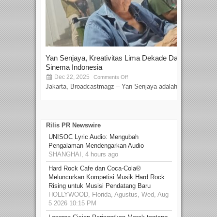
Yan Senjaya, Kreativitas Lima Dekade Dalam
Tam
Sinema Indonesia
Film
Dec 22, 2025
S
Comments Off
Jakarta, Broadcastmagz – Yan Senjaya adalah...
Beka
talen
Rilis PR Newswire
UNISOC Lyric Audio: Mengubah
Pengalaman Mendengarkan Audio
SHANGHAI, 4 hours ago
Hard Rock Cafe dan Coca-Cola®
Meluncurkan Kompetisi Musik Hard Rock
Rising untuk Musisi Pendatang Baru
HOLLYWOOD, Florida, Agustus, Wed, Aug
5 2026 10:15 PM