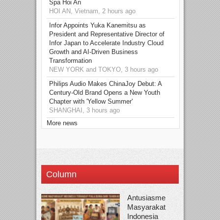
Spa Hoi An
HOI AN, Vietnam, 2 hours ago
Infor Appoints Yuka Kanemitsu as
President and Representative Director of
Infor Japan to Accelerate Industry Cloud
Growth and AI-Driven Business
Transformation
NEW YORK and TOKYO, 3 hours ago
Philips Audio Makes ChinaJoy Debut: A
Century-Old Brand Opens a New Youth
Chapter with 'Yellow Summer'
SHANGHAI, 3 hours ago
More news
Column
Antusiasme
Masyarakat
Indonesia