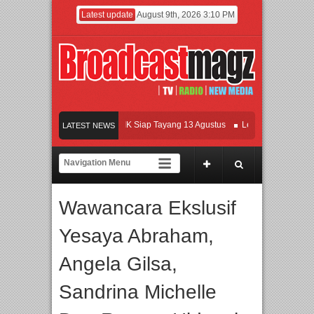
Latest update
August 9th, 2026 3:10 PM
Film KETOK MEJIK Siap Tayang 13 Agustus
Lenny Ivylen: 26 Tahun 
LATEST NEWS
UI dan Universitas Agung Podomoro Jalin Kerja Sama Pendidikan dan R
Meramaikan Jakarta dengan Ribuan Mainan dan Produk Bayi dari Selur
Wawancara Ekslusif
Yesaya Abraham,
Angela Gilsa,
Sandrina Michelle