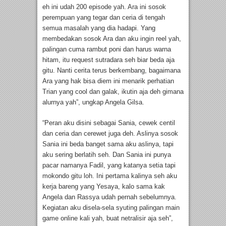
eh ini udah 200 episode yah. Ara ini sosok
perempuan yang tegar dan ceria di tengah
semua masalah yang dia hadapi. Yang
membedakan sosok Ara dan aku ingin reel yah,
palingan cuma rambut poni dan harus warna
hitam, itu request sutradara seh biar beda aja
gitu. Nanti cerita terus berkembang, bagaimana
Ara yang hak bisa diem ini menarik perhatian
Trian yang cool dan galak, ikutin aja deh gimana
alurnya yah”, ungkap Angela Gilsa.
“Peran aku disini sebagai Sania, cewek centil
dan ceria dan cerewet juga deh. Aslinya sosok
Sania ini beda banget sama aku aslinya, tapi
aku sering berlatih seh. Dan Sania ini punya
pacar namanya Fadil, yang katanya setia tapi
mokondo gitu loh. Ini pertama kalinya seh aku
kerja bareng yang Yesaya, kalo sama kak
Angela dan Rassya udah pernah sebelumnya.
Kegiatan aku disela-sela syuting palingan main
game online kali yah, buat netralisir aja seh”,