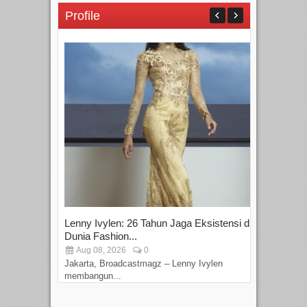
Profile
Lenny Ivylen: 26 Tahun Jaga Eksistensi di
Yan
Dunia Fashion...
Sin
Aug 08, 2026
0
D
Jakarta, Broadcastmagz – Lenny Ivylen
Jaka
membangun...