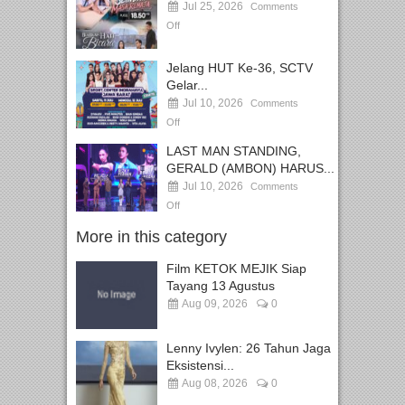
Jul 25, 2026
Comments
Off
Jelang HUT Ke-36, SCTV
Gelar...
Jul 10, 2026
Comments
Off
LAST MAN STANDING,
GERALD (AMBON) HARUS...
Jul 10, 2026
Comments
Off
More in this category
Film KETOK MEJIK Siap
Tayang 13 Agustus
Aug 09, 2026
0
Lenny Ivylen: 26 Tahun Jaga
Eksistensi...
Aug 08, 2026
0