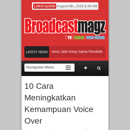
Latest update
August 8th, 2026 8:48 AM
n Universitas Agung Podomoro Jalin Kerja Sama Pendidikan dan Riset untuk Cetak
LATEST NEWS
aikan Jakarta dengan Ribuan Mainan dan Produk Bayi dari Seluruh Dunia, IBTE 2
di Gerbang Inovasi dan Peluang Bisnis Industri Gifts dan Housewares Asia Tengga
10 Cara
n Universitas Agung Podomoro Jalin Kerja Sama Pendidikan dan Riset untuk Cetak
Meningkatkan
Kemampuan Voice
Over