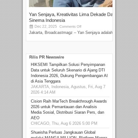
Yan Senjaya, Kreativitas Lima Dekade Dalam
Tam
Sinema Indonesia
Film
Dec 22, 2025
S
Comments Off
Jakarta, Broadcastmagz – Yan Senjaya adalah...
Beka
talen
Rilis PR Newswire
HIKSEMI Tampilkan Solusi Penyimpanan
Data untuk Seluruh Skenario di Ajang DTI
Indonesia 2026, Dukung Pengembangan AI
di Asia Tenggara
JAKARTA, Indonesia, Agustus, Fri, Aug 7
2026 4:14 AM
Cision Raih MarTech Breakthrough Awards
2026 untuk Pemantauan dan Analisis
Media Sosial, Distribusi Siaran Pers, dan
AEO
CHICAGO, Thu, Aug 6 2026 5:00 PM
Shueisha Perluas Jangkauan Global
melalui MANGA MILLION, Platform Manga