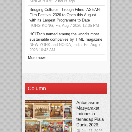
SINGAPORE, 2 hours ago
Bridging Cultures Through Films: ASEAN
Film Festival 2026 to Open this August
with its Largest Programme to Date
HONG KONG, Fri, Aug 7 2026 12:05 PM
HCLTech named among the world's most
sustainable companies by TIME magazine
NEW YORK and NOIDA, India, Fri, Aug 7
2026 10:43 AM
More news
Column
Antusiasme
Masyarakat
Indonesia
terhadap Piala
Dunia 2026...
Jun 27, 2026