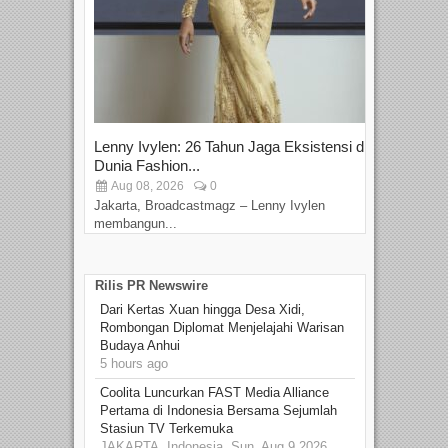
Lenny Ivylen: 26 Tahun Jaga Eksistensi di
Yan
Dunia Fashion...
Sin
Aug 08, 2026
0
D
Jakarta, Broadcastmagz – Lenny Ivylen
Jaka
membangun...
Rilis PR Newswire
Dari Kertas Xuan hingga Desa Xidi,
Rombongan Diplomat Menjelajahi Warisan
Budaya Anhui
5 hours ago
Coolita Luncurkan FAST Media Alliance
Pertama di Indonesia Bersama Sejumlah
Stasiun TV Terkemuka
JAKARTA, Indonesia, Sun, Aug 9 2026