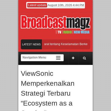
Latest update
August 10th, 2026 4:44 PM
Ratusan Pelajar di Jawa Barat tentang Keselamatan Berkendara, inDrive Sukses 
LATEST NEWS
len: 26 Tahun Jaga Eksistensi di Dunia Fashion lewat Karya
UI dan Universita
pop Asal Bogor Piknik Rilis Mini Album “Astrometri”
ViewSonic
Ratusan Pelajar di Jawa Barat tentang Keselamatan Berkendara, inDrive Sukses 
Memperkenalkan
Strategi Terbaru
“Ecosystem as a