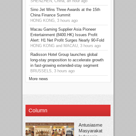
SHENZHEN, China, an hour ago
Sino Jet Wins Three Awards at the 15th
China Finance Summit
HONG KONG, 3 hours ago
Macau Gaming Supplier Asia Pioneer
Entertainment (8400.HK) Issues Profit
Alert: H1 Net Profit Surges Nearly 90-Fold
HONG KONG and MACAU, 3 hours ago
Radisson Hotel Group launches global
long-stay proposition to accelerate growth
in fast-growing extended-stay segment
BRUSSELS, 3 hours ago
More news
Column
Antusiasme
Masyarakat