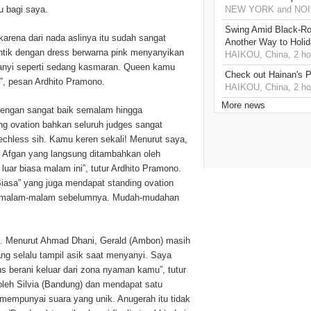
u bagi saya.
NEW YORK and NOIDA
Swing Amid Black‑Ro
karena dari nada aslinya itu sudah sangat
Another Way to Holid
antik dengan dress berwarna pink menyanyikan
HAIKOU, China, 2 ho
yanyi seperti sedang kasmaran. Queen kamu
Check out Hainan's P
n”, pesan Ardhito Pramono.
HAIKOU, China, 2 ho
More news
 dengan sangat baik semalam hingga
g ovation bahkan seluruh judges sangat
eechless sih. Kamu keren sekali! Menurut saya,
ji Afgan yang langsung ditambahkan oleh
uar biasa malam ini”, tutur Ardhito Pramono.
Biasa” yang juga mendapat standing ovation
gkan malam-malam sebelumnya. Mudah-mudahan
a”. Menurut Ahmad Dhani, Gerald (Ambon) masih
g selalu tampil asik saat menyanyi. Saya
berani keluar dari zona nyaman kamu”, tutur
leh Silvia (Bandung) dan mendapat satu
u mempunyai suara yang unik. Anugerah itu tidak