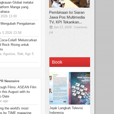
ngkauan Global melalui
atform Manga yang
Bahasa
Pembinaan Isi Siaran
2026 13.00
Jawa Pos Multimedia
TV, KPI Tekankan...
: Mengubah Pengalaman
Jun 22, 2026
Comments
 5 2026 23.58
Off
 Coca-Cola® Meluncurkan
d Rock Rising untuk
ru
, Agustus, Rab, Ags 5
Book
 PR Newswire
hrough Films: ASEAN Film
 this August with its
o Date
r ago
Jejak Langkah Televisi
g the world's most
Indonesia
es by TIME magazine