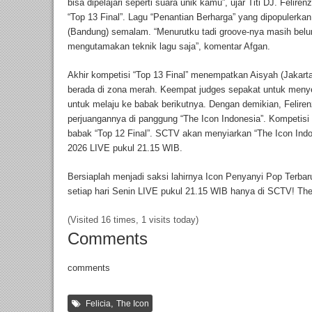
bisa dipelajari seperti suara unik kamu”, ujar Titi DJ. Feliren
“Top 13 Final”. Lagu “Penantian Berharga” yang dipopulerkan
(Bandung) semalam. “Menurutku tadi groove-nya masih bel
mengutamakan teknik lagu saja”, komentar Afgan.
Akhir kompetisi “Top 13 Final” menempatkan Aisyah (Jakart
berada di zona merah. Keempat judges sepakat untuk meny
untuk melaju ke babak berikutnya. Dengan demikian, Felire
perjuangannya di panggung “The Icon Indonesia”. Kompetisi
babak “Top 12 Final”. SCTV akan menyiarkan “The Icon Indon
2026 LIVE pukul 21.15 WIB.
Bersiaplah menjadi saksi lahirnya Icon Penyanyi Pop Terbar
setiap hari Senin LIVE pukul 21.15 WIB hanya di SCTV! The 
(Visited 16 times, 1 visits today)
Comments
comments
,
Felicia
The Icon