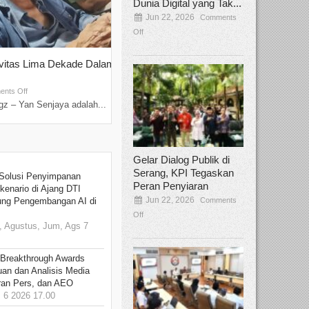
Dunia Digital yang Tak...
Jun 22, 2026
Comments
Off
ivitas Lima Dekade Dalam
Tamee Irelly Menjadi Juri Open Casti
Film Terbaru...
Sep 08, 2025
nts Off
Comments Off
z – Yan Senjaya adalah...
Bekasi, Broadcastmagz – Dalam upaya me
talenta...
Gelar Dialog Publik di
Serang, KPI Tegaskan
Solusi Penyimpanan
Peran Penyiaran
kenario di Ajang DTI
Jun 22, 2026
Comments
ung Pengembangan AI di
Off
 Agustus, Jum, Ags 7
 Breakthrough Awards
an dan Analisis Media
aran Pers, dan AEO
6 2026 17.00