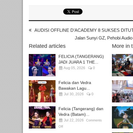
AUDISI OFFLINE D’ACADEMY 8 SUKSES DITU
Jalan Sunyi GZ, Pehobi Audi
Related articles
More in 
FELICIA (TANGERANG)
JADI JUARA 1 THE...
Aug 05, 2026
0
Felicia dan Vedra
Bawakan Lagu...
Jul 30, 2026
0
Felicia (Tangerang) dan
Vedra (Batam)...
Jul 22, 2026
Comments
Off