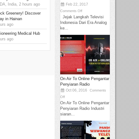
, India, 2 hours ago
Feb 22, 2017
Comments Off
ck Greenery! Discover
Jejak Langkah Televisi
ay in Hainan
Indonesia Dari Era Analog
urs ago
ke...
ioneering Medical Hub
urs ago
On Air To Online Pengantar
Penyiaran Radio
Oct 06, 2016
Comments
Off
On Air To Online Pengantar
Penyiaran Radio Industri
siaran...