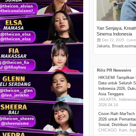
Yan Senjaya, Kreat
Sinema Indonesia
Dec 22, 2025
Comme
Jakarta, Broadcastmag
Rilis PR Newswire
HIKSEMI Tampilkan 
Data untuk Seluruh S
Indonesia 2026, Duk
Asia Tenggara
JAKARTA, Indonesia,
2026 04.14
Cision Raih MarTech
2026 untuk Pemantau
Sosial, Distribusi Si
CHICAGO, Kam, Ags 