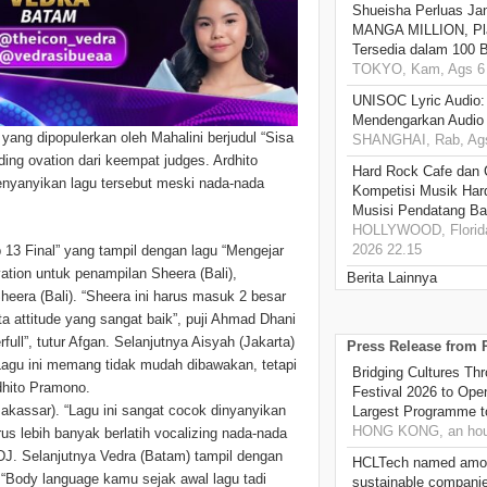
Shueisha Perluas Ja
MANGA MILLION, Pl
Tersedia dalam 100 
TOKYO, Kam, Ags 6 
UNISOC Lyric Audio
Mendengarkan Audio
ang dipopulerkan oleh Mahalini berjudul “Sisa
SHANGHAI, Rab, Ags
g ovation dari keempat judges. Ardhito
Hard Rock Cafe dan
enyanyikan lagu tersebut meski nada-nada
Kompetisi Musik Har
Musisi Pendatang Ba
HOLLYWOOD, Florida
2026 22.15
13 Final” yang tampil dengan lagu “Mengejar
tion untuk penampilan Sheera (Bali),
Berita Lainnya
era (Bali). “Sheera ini harus masuk 2 besar
ta attitude yang sangat baik”, puji Ahmad Dhani
ull”, tutur Afgan. Selanjutnya Aisyah (Jakarta)
Press Release from
Lagu ini memang tidak mudah dibawakan, tetapi
Bridging Cultures T
dhito Pramono.
Festival 2026 to Open
akassar). “Lagu ini sangat cocok dinyanyikan
Largest Programme t
HONG KONG, an hou
rus lebih banyak berlatih vocalizing nada-nada
 DJ. Selanjutnya Vedra (Batam) tampil dengan
HCLTech named amon
. “Body language kamu sejak awal lagu tadi
sustainable compani