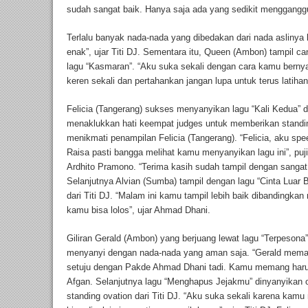
sudah sangat baik. Hanya saja ada yang sedikit menggangg
Terlalu banyak nada-nada yang dibedakan dari nada aslinya 
enak”, ujar Titi DJ. Sementara itu, Queen (Ambon) tampil c
lagu “Kasmaran”. “Aku suka sekali dengan cara kamu bern
keren sekali dan pertahankan jangan lupa untuk terus latiha
Felicia (Tangerang) sukses menyanyikan lagu “Kali Kedua”
menaklukkan hati keempat judges untuk memberikan standin
menikmati penampilan Felicia (Tangerang). “Felicia, aku sp
Raisa pasti bangga melihat kamu menyanyikan lagu ini”, pu
Ardhito Pramono. “Terima kasih sudah tampil dengan sangat l
Selanjutnya Alvian (Sumba) tampil dengan lagu “Cinta Luar 
dari Titi DJ. “Malam ini kamu tampil lebih baik dibandin
kamu bisa lolos”, ujar Ahmad Dhani.
Giliran Gerald (Ambon) yang berjuang lewat lagu “Terpeson
menyanyi dengan nada-nada yang aman saja. “Gerald meman
setuju dengan Pakde Ahmad Dhani tadi. Kamu memang harus 
Afgan. Selanjutnya lagu “Menghapus Jejakmu” dinyanyikan o
standing ovation dari Titi DJ. “Aku suka sekali karena kam