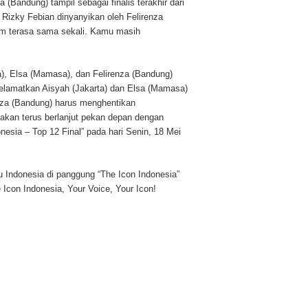
za (Bandung) tampil sebagai finalis terakhir dari
 Rizky Febian dinyanyikan oleh Felirenza
um terasa sama sekali. Kamu masih
a), Elsa (Mamasa), dan Felirenza (Bandung)
elamatkan Aisyah (Jakarta) dan Elsa (Mamasa)
nza (Bandung) harus menghentikan
 akan terus berlanjut pekan depan dengan
esia – Top 12 Final” pada hari Senin, 18 Mei
u Indonesia di panggung “The Icon Indonesia”
Icon Indonesia, Your Voice, Your Icon!