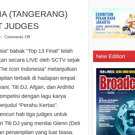
CIA (TANGERANG)
T JUDGES
Comments Off
n
ia” babak “Top 13 Final” telah
New Edition
rkan secara LIVE oleh SCTV sejak
“The Icon Indonesia” melanjutkan
ilan terbaik di hadapan empat
ni, Titi DJ, Afgan, dan Ardhito
mpetisi dengan lagu karya
erjudul “Perahu Kertas”.
curi hati tiga judges untuk
i Titi DJ yang menilai Glenn (Deli
 penampilan yang luar biasa.