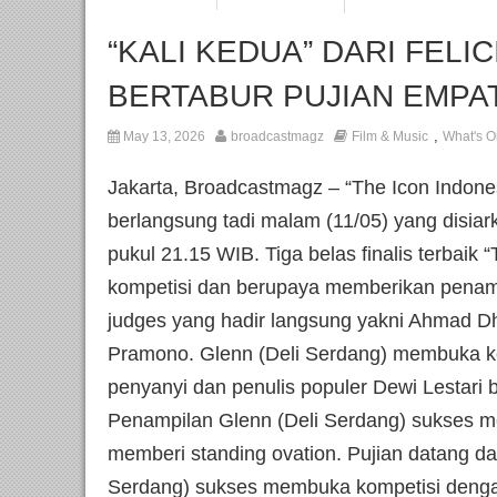
“KALI KEDUA” DARI FELI
BERTABUR PUJIAN EMPA
,
May 13, 2026
broadcastmagz
Film & Music
What's O
Jakarta, Broadcastmagz – “The Icon Indones
berlangsung tadi malam (11/05) yang disia
pukul 21.15 WIB. Tiga belas finalis terbaik 
kompetisi dan berupaya memberikan penamp
judges yang hadir langsung yakni Ahmad Dha
Pramono. Glenn (Deli Serdang) membuka ko
penyanyi dan penulis populer Dewi Lestari b
Penampilan Glenn (Deli Serdang) sukses men
memberi standing ovation. Pujian datang dar
Serdang) sukses membuka kompetisi dengan