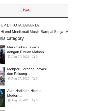
TUP DI KOTA JAKARTA
o Hi end Menikmati Musik Sampai Senja
this category
Meramaikan Jakarta
dengan Ribuan Mainan...
Aug 07, 2026
0
Menjadi Gerbang Inovasi
dan Peluang...
Aug 07, 2026
0
Afan Hadirkan Hipdut
Modern...
Aug 06, 2026
0