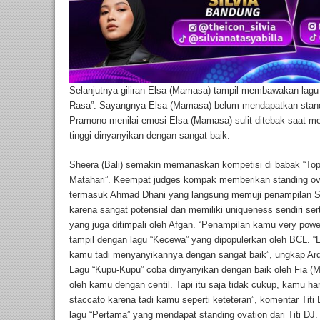
Selanjutnya giliran Elsa (Mamasa) tampil membawakan lagu y
Rasa”. Sayangnya Elsa (Mamasa) belum mendapatkan standin
Pramono menilai emosi Elsa (Mamasa) sulit ditebak saat m
tinggi dinyanyikan dengan sangat baik.
Sheera (Bali) semakin memanaskan kompetisi di babak “Top 
Matahari”. Keempat judges kompak memberikan standing ova
termasuk Ahmad Dhani yang langsung memuji penampilan She
karena sangat potensial dan memiliki uniqueness sendiri ser
yang juga ditimpali oleh Afgan. “Penampilan kamu very powerf
tampil dengan lagu “Kecewa” yang dipopulerkan oleh BCL. “
kamu tadi menyanyikannya dengan sangat baik”, ungkap Ar
Lagu “Kupu-Kupu” coba dinyanyikan dengan baik oleh Fia (M
oleh kamu dengan centil. Tapi itu saja tidak cukup, kamu ha
staccato karena tadi kamu seperti keteteran”, komentar Titi
lagu “Pertama” yang mendapat standing ovation dari Titi DJ