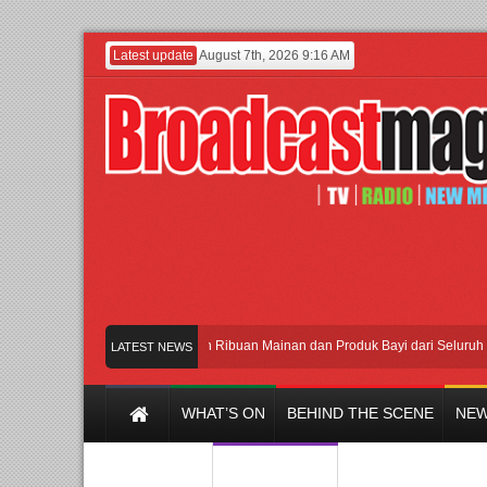
Latest update
August 7th, 2026 9:16 AM
Meramaikan Jakarta dengan Ribuan Mainan dan Produk Bayi dari Seluruh Dunia, I
LATEST NEWS
WHAT’S ON
BEHIND THE SCENE
NEW
Y CHANNEL
FILM & MUSIC