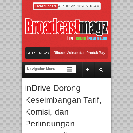
Latest update
August 7th, 2026 9:16 AM
ramaikan Jakarta dengan Ribuan Mainan dan Produk Bayi dari Seluruh Dunia, IB
LATEST NEWS
njadi Gerbang Inovasi dan Peluang Bisnis Industri Gifts dan Housewares Asia Ten
MF 2026 Dorong Industri Beralih dari Kampanye ke Kolaborasi Jangka Panjang
inDrive Dorong
yakan Perpaduan Warisan Dan Semangat Lokal, BIRKENSTOCK INDONESIA Memb
Keseimbangan Tarif,
ramaikan Jakarta dengan Ribuan Mainan dan Produk Bayi dari Seluruh Dunia, IB
Komisi, dan
Perlindungan