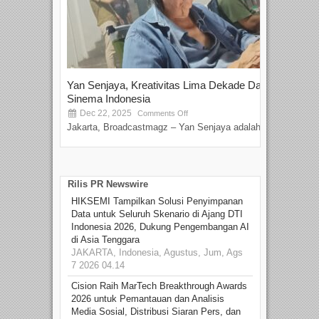
Yan Senjaya, Kreativitas Lima Dekade Dalam
Tam
Sinema Indonesia
Film
Dec 22, 2025
S
Comments Off
Jakarta, Broadcastmagz – Yan Senjaya adalah...
Beka
talen
Rilis PR Newswire
HIKSEMI Tampilkan Solusi Penyimpanan
Data untuk Seluruh Skenario di Ajang DTI
Indonesia 2026, Dukung Pengembangan AI
di Asia Tenggara
JAKARTA, Indonesia, Agustus, Jum, Ags
7 2026 04.14
Cision Raih MarTech Breakthrough Awards
2026 untuk Pemantauan dan Analisis
Media Sosial, Distribusi Siaran Pers, dan