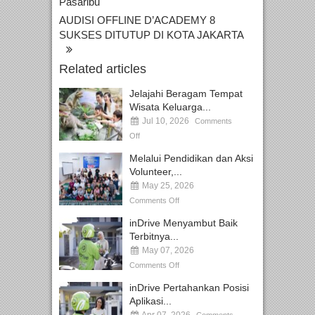
Pasaribu
AUDISI OFFLINE D’ACADEMY 8
SUKSES DITUTUP DI KOTA JAKARTA
Related articles
Jelajahi Beragam Tempat
Wisata Keluarga...
Jul 10, 2026
Comments
Off
Melalui Pendidikan dan Aksi
Volunteer,...
May 25, 2026
Comments Off
inDrive Menyambut Baik
Terbitnya...
May 07, 2026
Comments Off
inDrive Pertahankan Posisi
Aplikasi...
Apr 07, 2026
Comments