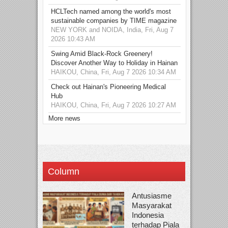
HCLTech named among the world's most
sustainable companies by TIME magazine
NEW YORK and NOIDA, India, Fri, Aug 7
2026 10:43 AM
Swing Amid Black‑Rock Greenery!
Discover Another Way to Holiday in Hainan
HAIKOU, China, Fri, Aug 7 2026 10:34 AM
Check out Hainan's Pioneering Medical
Hub
HAIKOU, China, Fri, Aug 7 2026 10:27 AM
More news
Column
Antusiasme
Masyarakat
Indonesia
terhadap Piala