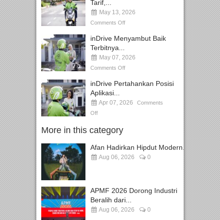
Tarif,...
May 13, 2026
Comments Off
inDrive Menyambut Baik
Terbitnya...
May 07, 2026
Comments Off
inDrive Pertahankan Posisi
Aplikasi...
Apr 07, 2026
Comments
Off
More in this category
Afan Hadirkan Hipdut Modern...
Aug 06, 2026
0
APMF 2026 Dorong Industri
Beralih dari...
Aug 06, 2026
0