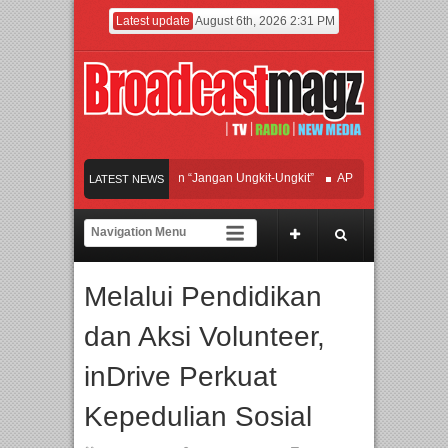
Latest update
August 6th, 2026 2:31 PM
Afan Hadirkan Hipdut Modern “Jangan Ungkit-Ungkit”
APMF 2026 Dorong Indust
LATEST NEWS
Rayakan Perpaduan Warisan Dan Semangat Lokal, BIRKENSTOCK INDONESIA Mem
Kolaborasi UT School, PTBA, dan Kamaju Tingkatkan Kualitas SDM melalui Basic
Melalui Pendidikan
Twilite Orchestra Presents The Beatles & Queen – feat. Marcello Tahitoe dan Sand
dan Aksi Volunteer,
inDrive Perkuat
Kepedulian Sosial