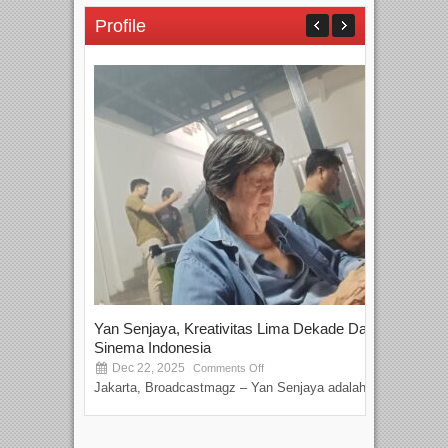
Profile
Yan Senjaya, Kreativitas Lima Dekade Dalam
Tam
Sinema Indonesia
Film
Dec 22, 2025
S
Comments Off
Jakarta, Broadcastmagz – Yan Senjaya adalah...
Beka
talen