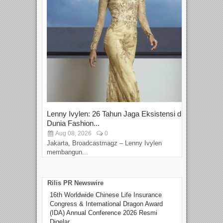
Lenny Ivylen: 26 Tahun Jaga Eksistensi di
Yan
Dunia Fashion...
Sin
Aug 08, 2026
0
D
Jakarta, Broadcastmagz – Lenny Ivylen
Jaka
membangun...
Rilis PR Newswire
16th Worldwide Chinese Life Insurance
Congress & International Dragon Award
(IDA) Annual Conference 2026 Resmi
Digelar