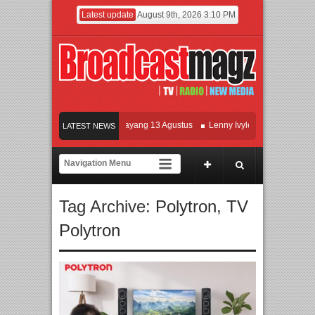
Latest update
August 9th, 2026 3:10 PM
Film KETOK MEJIK Siap Tayang 13 Agustus
Lenny Ivylen: 26 Tahun Jaga Eksi
LATEST NEWS
UI dan Universitas Agung Podomoro Jalin Kerja Sama Pendidikan dan Riset untu
Meramaikan Jakarta dengan Ribuan Mainan dan Produk Bayi dari Seluruh Dunia,
Tag Archive:
Polytron
,
TV
Polytron