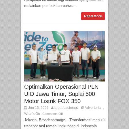
melainkan pembuktian bahwa...
Read More
Optimalkan Operasional PLN
UID Jawa Timur, Suplai 500
Motor Listrik FOX 350
Jun 15, 2026
broadcastmagz
Advertorial
,
What's On
Comments Off
Jakarta, Broadcastmagz – Transformasi menuju
transpor tasi ramah lingkungan di Indonesia