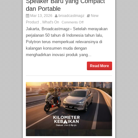
Speaker Baru yang Compact
dan Portable
Mar 13, 2026
broadcastmagz
New
Product
What's On
,
Comments Off
Jakarta, Broadcastmagz– Setelah merayakan
perjalanan 50 tahun di Indonesia tahun lalu,
Polytron terus memperkuat relevansinya di
kalangan konsumen muda dengan
menghadirkan inovasi produk yang...
Read More