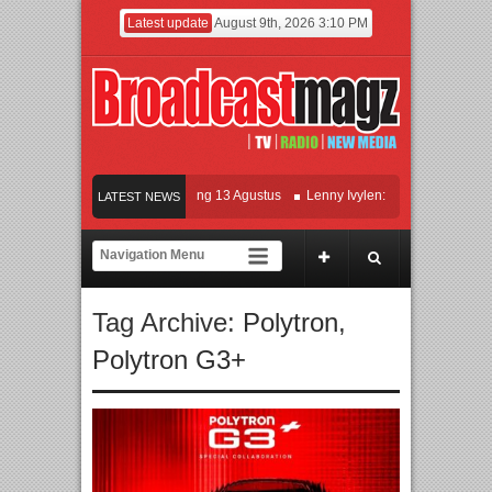
Latest update
August 9th, 2026 3:10 PM
m KETOK MEJIK Siap Tayang 13 Agustus
Lenny Ivylen: 26 Tahun Jaga Eksistens
LATEST NEWS
an Universitas Agung Podomoro Jalin Kerja Sama Pendidikan dan Riset untuk Cet
maikan Jakarta dengan Ribuan Mainan dan Produk Bayi dari Seluruh Dunia, IBTE
Tag Archive:
Polytron
,
Polytron G3+