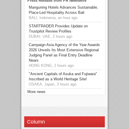
Press Release from PR Newswire
Manguning Hotels Advances Sustainable,
Place-Led Hospitality Across Bali
BALI, Indonesia, an hour ago
STARTRADER Provides Update on
Trustpilot Review Profiles
DUBAI, UAE, 2 hours ago
Campaign Asia Agency of the Year Awards
2026 Unveils Its Most Extensive Regional
Judging Panel as Final Entry Deadline
Nears
HONG KONG, 2 hours ago
"Ancient Capitals of Asuka and Fujiwara"
Inscribed as a World Heritage Site!
OSAKA, Japan, 3 hours ago
More news
Column