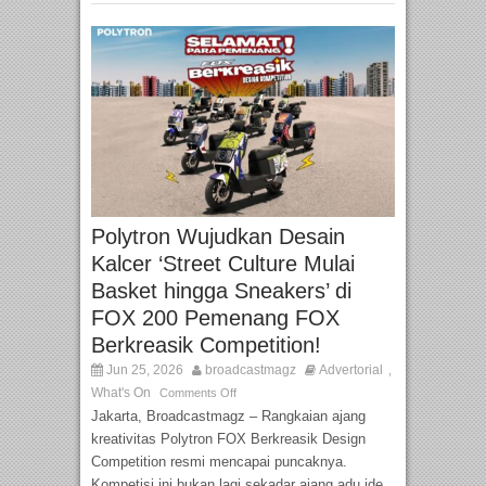
Polytron Wujudkan Desain
Kalcer ‘Street Culture Mulai
Basket hingga Sneakers’ di
FOX 200 Pemenang FOX
Berkreasik Competition!
Jun 25, 2026
broadcastmagz
Advertorial
,
What's On
Comments Off
Jakarta, Broadcastmagz – Rangkaian ajang
kreativitas Polytron FOX Berkreasik Design
Competition resmi mencapai puncaknya.
Kompetisi ini bukan lagi sekadar ajang adu ide,