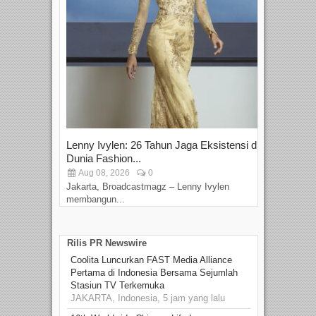
Lenny Ivylen: 26 Tahun Jaga Eksistensi di
Yan
Dunia Fashion...
Sin
Aug 08, 2026
0
D
Jakarta, Broadcastmagz – Lenny Ivylen
Jaka
membangun...
Rilis PR Newswire
Coolita Luncurkan FAST Media Alliance
Pertama di Indonesia Bersama Sejumlah
Stasiun TV Terkemuka
JAKARTA, Indonesia, 5 jam yang lalu