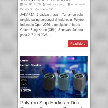
Jun 01, 2026
broadcastmagz
Advertorial
,
What's On
Comments Off
JAKARTA, Broadcastmagz – Turnamen bulu
tangkis paling bergengsi di Indonesia, Polytron
Indonesia Open 2026, siap digelar di Istora
Gelora Bung Karno (GBK), Senayan, Jakarta
pada 2–7 Juni 2026....
Read More
Polytron Siap Hadirkan Dua