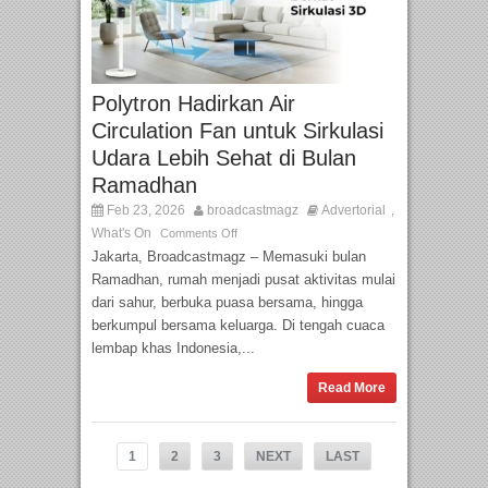
Polytron Hadirkan Air
Circulation Fan untuk Sirkulasi
Udara Lebih Sehat di Bulan
Ramadhan
Feb 23, 2026
broadcastmagz
Advertorial
,
What's On
Comments Off
Jakarta, Broadcastmagz – Memasuki bulan
Ramadhan, rumah menjadi pusat aktivitas mulai
dari sahur, berbuka puasa bersama, hingga
berkumpul bersama keluarga. Di tengah cuaca
lembap khas Indonesia,...
Read More
1
2
3
NEXT
LAST