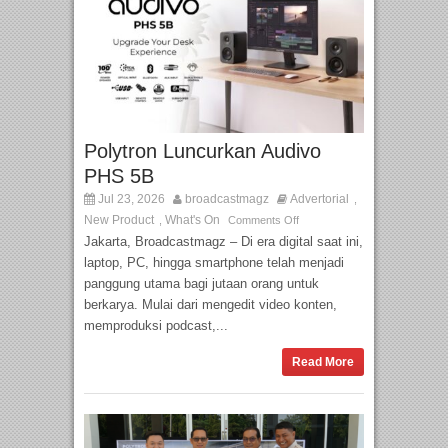
Polytron Luncurkan Audivo
PHS 5B
Jul 23, 2026
broadcastmagz
Advertorial
,
New Product
What's On
,
Comments Off
Jakarta, Broadcastmagz – Di era digital saat ini,
laptop, PC, hingga smartphone telah menjadi
panggung utama bagi jutaan orang untuk
berkarya. Mulai dari mengedit video konten,
memproduksi podcast,...
Read More