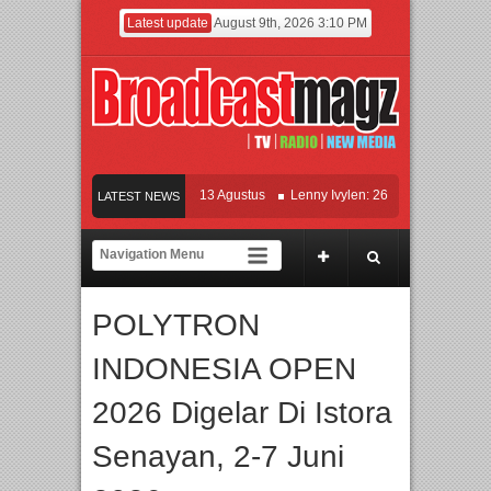
Latest update
August 9th, 2026 3:10 PM
ETOK MEJIK Siap Tayang 13 Agustus
Lenny Ivylen: 26 Tahun Jaga Eksistensi d
LATEST NEWS
 Universitas Agung Podomoro Jalin Kerja Sama Pendidikan dan Riset untuk Cetak 
ikan Jakarta dengan Ribuan Mainan dan Produk Bayi dari Seluruh Dunia, IBTE 20
POLYTRON
INDONESIA OPEN
2026 Digelar Di Istora
Senayan, 2-7 Juni