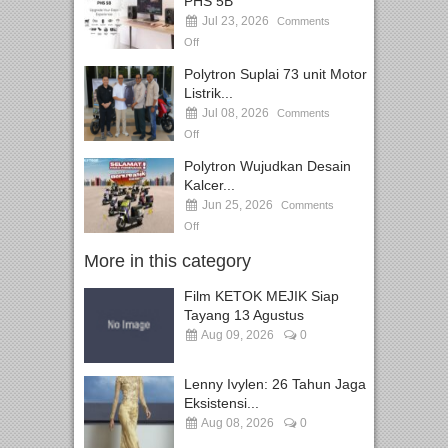
PHS 5B
Jul 23, 2026
Comments
Off
Polytron Suplai 73 unit Motor
Listrik...
Jul 08, 2026
Comments
Off
Polytron Wujudkan Desain
Kalcer...
Jun 25, 2026
Comments
Off
More in this category
Film KETOK MEJIK Siap
Tayang 13 Agustus
Aug 09, 2026
0
Lenny Ivylen: 26 Tahun Jaga
Eksistensi...
Aug 08, 2026
0