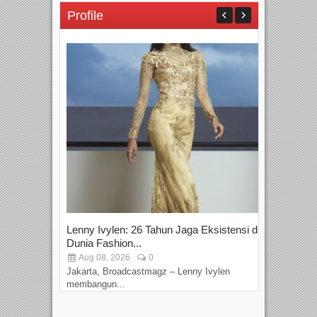
Profile
Lenny Ivylen: 26 Tahun Jaga Eksistensi di
Yan
Dunia Fashion...
Sin
Aug 08, 2026
0
D
Jakarta, Broadcastmagz – Lenny Ivylen
Jaka
membangun...