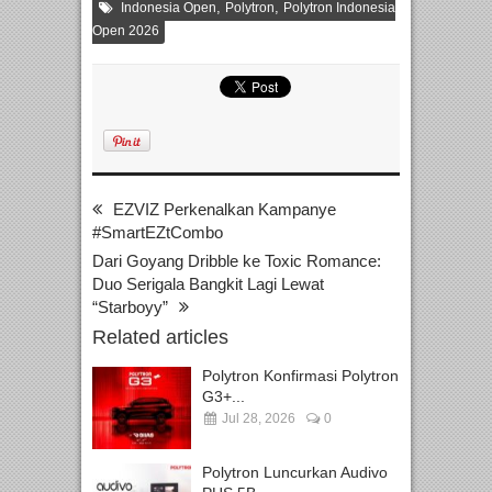
,
,
Indonesia Open
Polytron
Polytron Indonesia
Open 2026
EZVIZ Perkenalkan Kampanye
#SmartEZtCombo
Dari Goyang Dribble ke Toxic Romance:
Duo Serigala Bangkit Lagi Lewat
“Starboyy”
Related articles
Polytron Konfirmasi Polytron
G3+...
Jul 28, 2026
0
Polytron Luncurkan Audivo