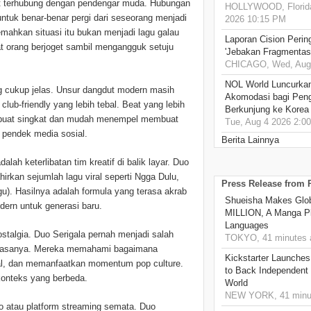
at terhubung dengan pendengar muda. Hubungan
HOLLYWOOD, Florida
untuk benar-benar pergi dari seseorang menjadi
2026 10:15 PM
emahkan situasi itu bukan menjadi lagu galau
Laporan Cision Perin
t orang berjoget sambil mengangguk setuju
'Jebakan Fragmentas
CHICAGO, Wed, Aug 
NOL World Luncurka
g cukup jelas. Unsur dangdut modern masih
Akomodasi bagi Pen
lub-friendly yang lebih tebal. Beat yang lebih
Berkunjung ke Korea
g dibuat singkat dan mudah menempel membuat
Tue, Aug 4 2026 2:0
en pendek media sosial.
Berita Lainnya
alah keterlibatan tim kreatif di balik layar. Duo
rkan sejumlah lagu viral seperti Ngga Dulu,
Press Release from
. Hasilnya adalah formula yang terasa akrab
Shueisha Makes Glo
ern untuk generasi baru.
MILLION, A Manga Pla
Languages
talgia. Duo Serigala pernah menjadi salah
TOKYO, 41 minutes 
da masanya. Mereka memahami bagaimana
Kickstarter Launches
al, dan memanfaatkan momentum pop culture.
to Back Independent 
konteks yang berbeda.
World
NEW YORK, 41 minu
io atau platform streaming semata. Duo