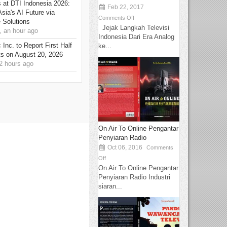
at DTI Indonesia 2026:
Feb 22, 2017
sia's AI Future via
Comments Off
 Solutions
Jejak Langkah Televisi
 an hour ago
Indonesia Dari Era Analog
Inc. to Report First Half
ke...
ts on August 20, 2026
 hours ago
On Air To Online Pengantar
Penyiaran Radio
Oct 06, 2016
Comments
Off
On Air To Online Pengantar
Penyiaran Radio Industri
siaran...