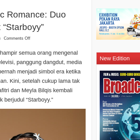
xic Romance: Duo
 “Starboyy”
Comments Off
n
a hampir semua orang mengenal
New Edition
televisi, panggung dangdut, media
 pernah menjadi simbol era ketika
gan. Kini, setelah cukup lama tak
tri dan Meyla Bilqis kembali
berjudul “Starboyy.”