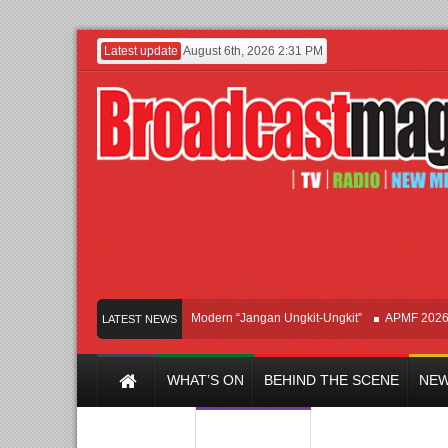
Latest update
August 6th, 2026 2:31 PM
Afan Hadirkan Hipdut Modern “Jangan Ungkit-Ungkit”
APMF 2026 Dorong 
LATEST NEWS
WHAT’S ON
BEHIND THE SCENE
NEW
Y CHANNEL
FILM & MUSIC