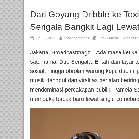
Dari Goyang Dribble ke To
Serigala Bangkit Lagi Lewat
,
Jun 01, 2026
broadcastmagz
Film & Music
What's O
Jakarta, Broadcastmagz – Ada masa ketik
satu nama: Duo Serigala. Entah dari layar 
sosial, hingga obrolan warung kopi, duo ini
musik dangdut dan viralitas berjalan beririn
mendominasi percakapan publik, Pamela Safi
membuka babak baru lewat single comeback 