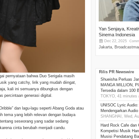
Yan Senjaya, Kreat
Sinema Indonesia
Dec 22, 2025
Comme
Jakarta, Broadcastmag
Rilis PR Newswire
gai pernyataan bahwa Duo Serigala masih
Shueisha Perluas Ja
k yang catchy, lirik yang mudah diingat,
MANGA MILLION, Pl
saja, kali ini semuanya dibungkus dengan
Tersedia dalam 100 
 percintaan generasi digital.
TOKYO, 41 minutes 
UNISOC Lyric Audio
ribble” dan lagu-lagu seperti Abang Goda atau
Mendengarkan Audio
ih tema yang lebih relevan dengan budaya
SHANGHAI, Wed, Aug
ta tentang seseorang yang sadar sedang
Hard Rock Cafe dan
 karena cinta berubah menjadi candu.
Kompetisi Musik Har
Musisi Pendatang Ba