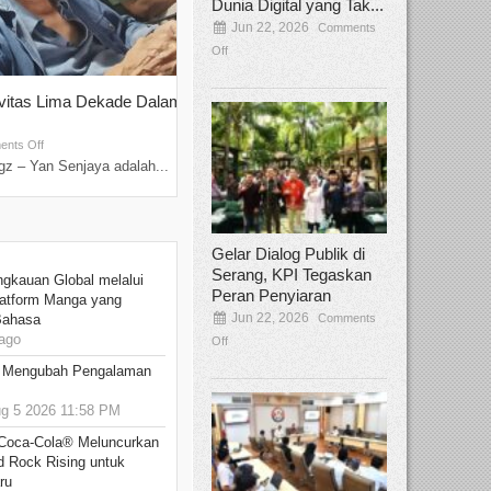
Dunia Digital yang Tak...
Jun 22, 2026
Comments
Off
ivitas Lima Dekade Dalam
Tamee Irelly Menjadi Juri Open Casti
Film Terbaru...
Sep 08, 2025
nts Off
Comments Off
z – Yan Senjaya adalah...
Bekasi, Broadcastmagz – Dalam upaya me
talenta...
Gelar Dialog Publik di
Serang, KPI Tegaskan
ngkauan Global melalui
Peran Penyiaran
atform Manga yang
Jun 22, 2026
Comments
Bahasa
ago
Off
: Mengubah Pengalaman
 5 2026 11:58 PM
 Coca-Cola® Meluncurkan
d Rock Rising untuk
ru