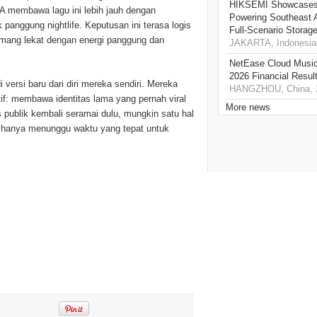
HIKSEMI Showcases 
PA membawa lagu ini lebih jauh dengan
Powering Southeast A
anggung nightlife. Keputusan ini terasa logis
Full‑Scenario Storage
emang lekat dengan energi panggung dan
JAKARTA, Indonesia,
NetEase Cloud Music 
2026 Financial Resul
versi baru dari diri mereka sendiri. Mereka
HANGZHOU, China, 2
if: membawa identitas lama yang pernah viral
More news
 publik kembali seramai dulu, mungkin satu hal
a hanya menunggu waktu yang tepat untuk