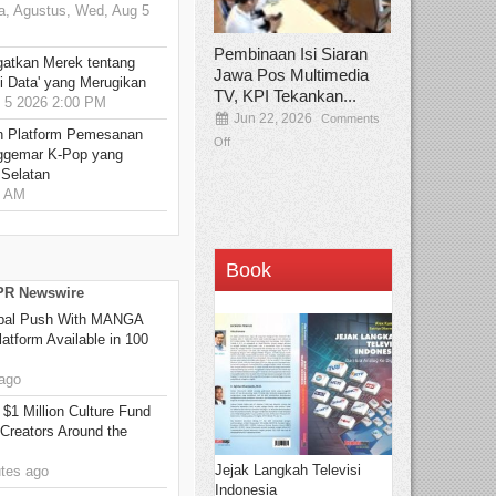
, Agustus, Wed, Aug 5
Pembinaan Isi Siaran
gatkan Merek tentang
Jawa Pos Multimedia
i Data' yang Merugikan
TV, KPI Tekankan...
5 2026 2:00 PM
Jun 22, 2026
Comments
n Platform Pemesanan
Off
ggemar K-Pop yang
 Selatan
0 AM
Book
 PR Newswire
bal Push With MANGA
tform Available in 100
ago
 $1 Million Culture Fund
Creators Around the
Jejak Langkah Televisi
tes ago
Indonesia