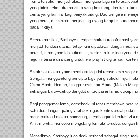
Tema tersebut menjadi alasan mengapa lagu ini terasa cep
yang tidak sehat, drama cinta yang berulang, dan kesulitan 
cerita yang familiar bagi banyak orang. Duo Serigala menerj
yang berat, melainkan menjadi lagu yang tetap bisa membua
pada liriknya.
Secara musikal, Starboyy memperlihatkan transformasi yan
menjadi fondasi utama, tetapi kini dipadukan dengan nuansa c
agresif, ritme yang lebih dinamis, serta struktur lagu yan
lagu ini terasa dirancang untuk era playlist digital dan kont
Salah satu faktor yang membuat lagu ini terasa lebih segar ad
Serigala menggandeng pencipta lagu yang sebelumnya melahi
Calon Mantu Idaman, hingga Kasih Tau Mama (Malam Minggu)
sekaligus baru—cukup dangdut untuk pasar lama, cukup mod
Bagi penggemar lama, comeback ini tentu membawa rasa nos
satu duo dangdut paling viral sekaligus kontroversial pa
menciptakan karakter panggung, membangun identitas visu
Kini, mereka mencoba mengulang formula tersebut dengan 
Menariknya, Starboyy juga tidak berhenti sebagai single rad