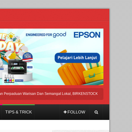
aduan Warisan Dan Semangat Lokal, BIRKENSTOCK INDONESIA Membuka Took d
TIPS & TRICK
FOLLOW