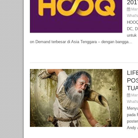
201
Mar 
What'
HOOQ 
DC, D
untuk
on Demand terbesar di Asia Tenggara – dengan bangga...
LIF
PO
TU
Mar 
What'
Menyus
pada F
poste
Andy /