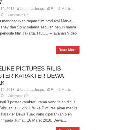
7
19, 2018
broadcastmagz
Film & Music
,
s On
Comments Off
menghadirkan ragam film produksi Marvel,
isney dan Sony selama sebulan penuh hanya
 penggila film Jakarta, HOOQ – layanan Video
Read More
ELIKE PICTURES RILIS
STER KARAKTER DEWA
AK
19, 2018
broadcastmagz
Film & Music
,
s On
Comments Off
ul 3 poster karakter utama yang telah dirilis
ebruari lalu, kini Lifelike Pictures akan merilis
r karakter Dewa Tuak yang diperankan oleh
rif pada Jumat, 16 Maret 2018. Dewa...