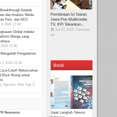
 Breakthrough Awards
Pembinaan Isi Siaran
an dan Analisis Media
Jawa Pos Multimedia
aran Pers, dan AEO
TV, KPI Tekankan...
6 2026 17.00
Jun 22, 2026
Comments
ngkauan Global melalui
Off
atform Manga yang
Bahasa
2026 13.00
: Mengubah Pengalaman
 5 2026 23.58
Book
 Coca-Cola® Meluncurkan
d Rock Rising untuk
ru
, Agustus, Rab, Ags 5
Jejak Langkah Televisi
 PR Newswire