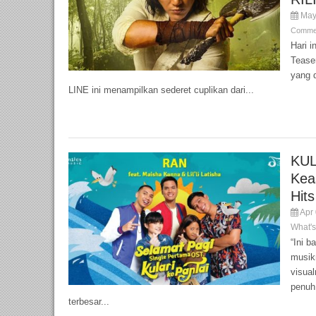
May
Commen
Hari i
Tease
yang d
LINE ini menampilkan sederet cuplikan dari...
KUL
Kea
Hit
Apr 
What'
“Ini b
musik
visua
penuh
terbesar...