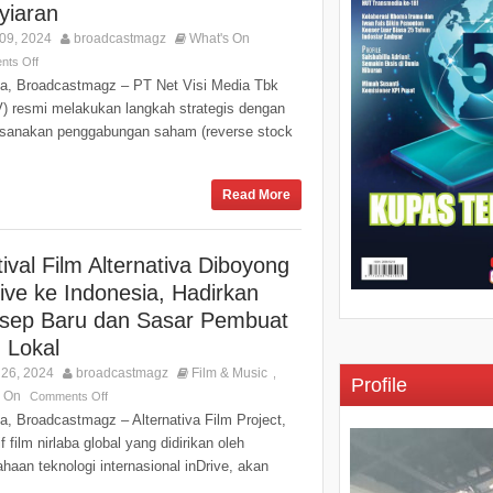
yiaran
09, 2024
broadcastmagz
What's On
ts Off
ta, Broadcastmagz – PT Net Visi Media Tbk
) resmi melakukan langkah strategis dengan
sanakan penggabungan saham (reverse stock
Read More
ival Film Alternativa Diboyong
rive ke Indonesia, Hadirkan
sep Baru dan Sasar Pembuat
 Lokal
26, 2024
broadcastmagz
Film & Music
,
Profile
s On
Comments Off
a, Broadcastmagz – Alternativa Film Project,
tif film nirlaba global yang didirikan oleh
haan teknologi internasional inDrive, akan