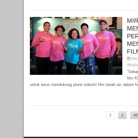
MIR
ME
PE
ME
FIL
Mar 
What'
“Seba
film 
untuk terus mendukung pionir industri film tanah air, dalam ha
1
2
N