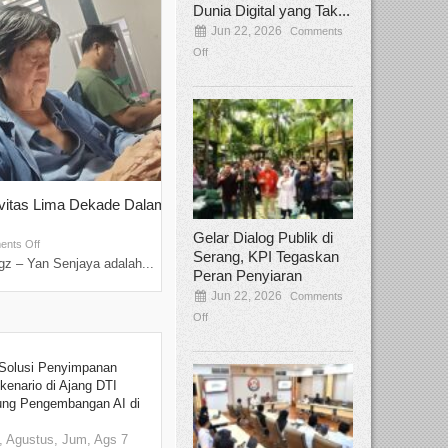
Dunia Digital yang Tak...
Jun 22, 2026
Comments
Off
ivitas Lima Dekade Dalam
Tamee Irelly Menjadi Juri Open Casti
Film Terbaru...
Gelar Dialog Publik di
Sep 08, 2025
nts Off
Comments Off
Serang, KPI Tegaskan
z – Yan Senjaya adalah...
Bekasi, Broadcastmagz – Dalam upaya me
Peran Penyiaran
talenta...
Jun 22, 2026
Comments
Off
Solusi Penyimpanan
kenario di Ajang DTI
ung Pengembangan AI di
 Agustus, Jum, Ags 7