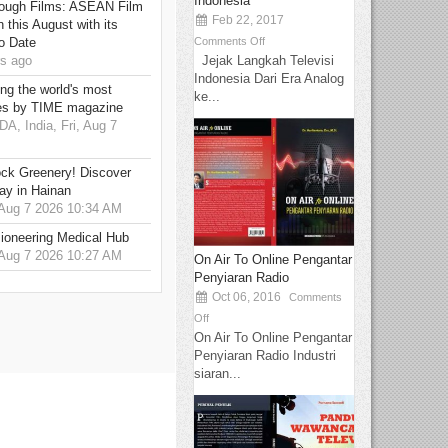
Indonesia
hrough Films: ASEAN Film
Feb 22, 2017
 this August with its
Comments Off
o Date
Jejak Langkah Televisi
s ago
Indonesia Dari Era Analog
g the world's most
ke...
es by TIME magazine
 India, Fri, Aug 7
ck Greenery! Discover
ay in Hainan
 Aug 7 2026 10:34 AM
ioneering Medical Hub
 Aug 7 2026 10:27 AM
On Air To Online Pengantar
Penyiaran Radio
Oct 06, 2016
Comments
Off
On Air To Online Pengantar
Penyiaran Radio Industri
siaran...