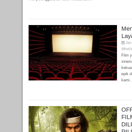
Men
Lay
Jan 
What'
Film y
sinem
kekua
epik d
kami..
OFF
FI
DI
RIL