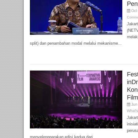
Pen
Oct 
Commen
Jakar
(NETV
melak
split) dan penambahan modal melalui mekanisme...
Fest
inD
Kon
Film
Jun 
What'
Jakart
inisia
perusa
menyelenggarakan edisi kedua dari...