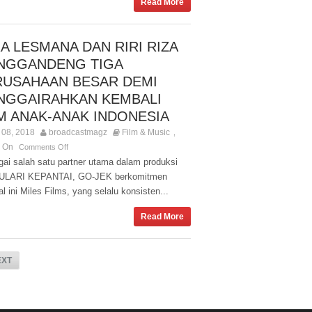
Read More
A LESMANA DAN RIRI RIZA
NGGANDENG TIGA
RUSAHAAN BESAR DEMI
NGGAIRAHKAN KEMBALI
M ANAK-ANAK INDONESIA
08, 2018
broadcastmagz
Film & Music
,
s On
Comments Off
gai salah satu partner utama dalam produksi
KULARI KEPANTAI, GO-JEK berkomitmen
l ini Miles Films, yang selalu konsisten...
Read More
EXT