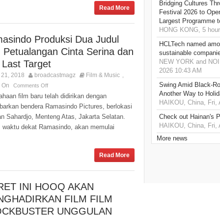
Bridging Cultures T
Read More
Festival 2026 to Open
Largest Programme t
HONG KONG, 5 hour
asindo Produksi Dua Judul
HCLTech named amon
m Petualangan Cinta Serina dan
sustainable compani
NEW YORK and NOIDA,
 Last Target
2026 10:43 AM
21, 2018
broadcastmagz
Film & Music
,
Swing Amid Black‑Ro
s On
Comments Off
Another Way to Holid
haan film baru telah didirikan dengan
HAIKOU, China, Fri,
barkan bendera Ramasindo Pictures, berlokasi
an Sahardjo, Menteng Atas, Jakarta Selatan.
Check out Hainan's P
HAIKOU, China, Fri,
 waktu dekat Ramasindo, akan memulai
More news
Read More
ET INI HOOQ AKAN
NGHADIRKAN FILM FILM
OCKBUSTER UNGGULAN