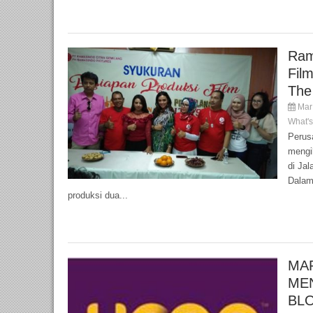
Ram
Fil
The
Mar 
What'
Perusa
mengi
di Jal
Dalam
produksi dua...
MAR
ME
BL