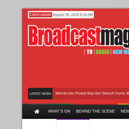
Latest update
August 7th, 2026 9:16 AM
an Jakarta dengan Ribuan Mainan dan Produk Bayi dari Seluruh Dunia, IBTE 2026
LATEST NEWS
WHAT’S ON
BEHIND THE SCENE
NEW
Y CHANNEL
FILM & MUSIC