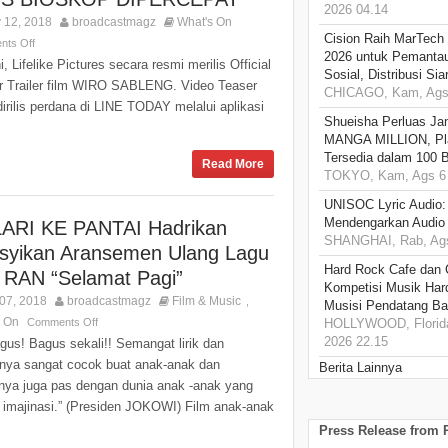
2026 04.14
 12, 2018
broadcastmagz
What's On
Cision Raih MarTech
ts Off
2026 untuk Pemantau
ni, Lifelike Pictures secara resmi merilis Official
Sosial, Distribusi Si
r Trailer film WIRO SABLENG. Video Teaser
CHICAGO, Kam, Ags 
irilis perdana di LINE TODAY melalui aplikasi
Shueisha Perluas Ja
MANGA MILLION, Pl
Tersedia dalam 100 
Read More
TOKYO, Kam, Ags 6 
UNISOC Lyric Audio
Mendengarkan Audio
ARI KE PANTAI Hadrikan
SHANGHAI, Rab, Ags
syikan Aransemen Ulang Lagu
Hard Rock Cafe dan
s RAN “Selamat Pagi”
Kompetisi Musik Har
07, 2018
broadcastmagz
Film & Music
,
Musisi Pendatang Ba
s On
Comments Off
HOLLYWOOD, Florida
2026 22.15
agus! Bagus sekali!! Semangat lirik dan
nya sangat cocok buat anak-anak dan
Berita Lainnya
lnya juga pas dengan dunia anak -anak yang
 imajinasi.” (Presiden JOKOWI) Film anak-anak
Press Release from