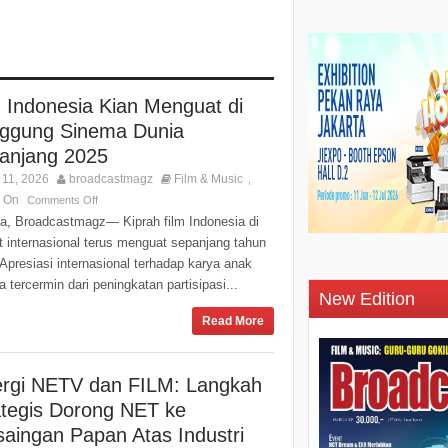
m Indonesia Kian Menguat di
ggung Sinema Dunia
anjang 2025
11, 2026
broadcastmagz
Film & Music
,
s On
Comments Off
ta, Broadcastmagz— Kiprah film Indonesia di
t internasional terus menguat sepanjang tahun
Apresiasi internasional terhadap karya anak
 tercermin dari peningkatan partisipasi...
New Edition
Read More
ergi NETV dan FILM: Langkah
ategis Dorong NET ke
saingan Papan Atas Industri