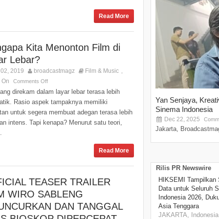
Read More
gapa Kita Menonton Film di
ar Lebar?
02, 2019
broadcastmagz
Film & Music
,
s On
Comments Off
ang direkam dalam layar lebar terasa lebih
Yan Senjaya, Kreat
atik. Rasio aspek tampaknya memiliki
Sinema Indonesia
tan untuk segera membuat adegan terasa lebih
Dec 22, 2025
Comme
an intens. Tapi kenapa? Menurut satu teori,
Jakarta, Broadcastmag
.
Read More
Rilis PR Newswire
HIKSEMI Tampilkan 
ICIAL TEASER TRAILER
Data untuk Seluruh S
LM WIRO SABLENG
Indonesia 2026, Duk
LUNCURKAN DAN TANGGAL
Asia Tenggara
JAKARTA, Indonesia,
IS BIOSKOP DIPERCEPAT