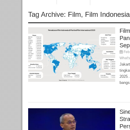
Tag Archive:
Film
,
Film Indonesia
Fil
Pan
Sep
Feb 
What'
Jakar
tingka
2025. 
bangsa
Sin
Str
Per