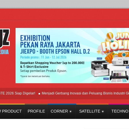
 Siap Digelar!
Menjadi Gerbang Inovasi dan Peluang Bisnis Industri Gifts da
 PRODUCT
PROFILE
CORNER
SATELLITE
TECHNO