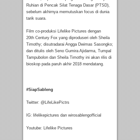
Ruhian di Pencak Silat Tenaga Dasar (PTSD),
sebelum akhirnya memutuskan focus di dunia
tarik suara.
Film co-produksi Lifelike Pictures dengan
20
th
Century Fox yang diproduseri oleh Sheila
Timothy; disutradarai Angga Dwimas Sasongko;
dan ditulis oleh Seno Gumira Ajidarma, Tumpal
Tampubolon dan Sheila Timothy ini akan rilis di
bioskop pada paruh akhir 2018 mendatang.
#SiapSableng
Twitter: @LifeLikePictrs
IG: lifelikepictures dan wirosablengofficial
Youtube: Lifelike Pictures