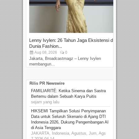
Lenny Ivylen: 26 Tahun Jaga Eksistensi di
Yan
Dunia Fashion...
Sin
Aug 08, 2026
0
D
Jakarta, Broadcastmagz – Lenny Ivylen
Jaka
membangun...
Rilis PR Newswire
FAMILIARITÉ: Ketika Sinema dan Sastra
Bertemu dalam Sebuah Karya Puitis
sejam yang lalu
HIKSEMI Tampilkan Solusi Penyimpanan
Data untuk Seluruh Skenario di Ajang DTI
Indonesia 2026, Dukung Pengembangan AI
di Asia Tenggara
JAKARTA, Indonesia, Agustus, Jum, Ags
7 2026 04.14