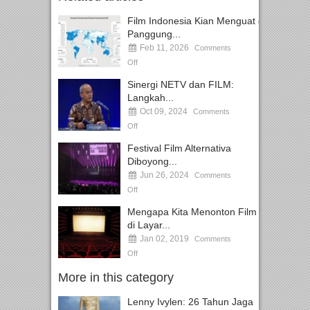
Film Indonesia Kian Menguat di
Panggung...
Feb 11, 2026
Comments
Off
Sinergi NETV dan FILM:
Langkah...
Oct 09, 2024
Comments
Off
Festival Film Alternativa
Diboyong...
Jun 26, 2024
Comments
Off
Mengapa Kita Menonton Film
di Layar...
Jan 02, 2019
Comments
Off
More in this category
Lenny Ivylen: 26 Tahun Jaga