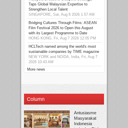
Taps Global Malaysian Expertise to
Strengthen Local Talent
SINGAPORE, Sat, Aug 8 2026 1:57 AM
Bridging Cultures Through Films: ASEAN
Film Festival 2026 to Open this August
with its Largest Programme to Date
HONG KONG, Fri, Aug 7 2026 12:05 PM
HCLTech named among the world's most
sustainable companies by TIME magazine
NEW YORK and NOIDA, India, Fri, Aug 7
2026 10:43 AM
More news
Column
Antusiasme
Masyarakat
Indonesia