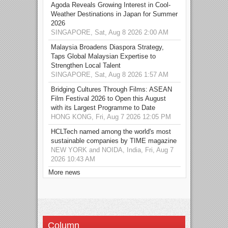
Agoda Reveals Growing Interest in Cool-
Weather Destinations in Japan for Summer
2026
SINGAPORE, Sat, Aug 8 2026 2:00 AM
Malaysia Broadens Diaspora Strategy,
Taps Global Malaysian Expertise to
Strengthen Local Talent
SINGAPORE, Sat, Aug 8 2026 1:57 AM
Bridging Cultures Through Films: ASEAN
Film Festival 2026 to Open this August
with its Largest Programme to Date
HONG KONG, Fri, Aug 7 2026 12:05 PM
HCLTech named among the world's most
sustainable companies by TIME magazine
NEW YORK and NOIDA, India, Fri, Aug 7
2026 10:43 AM
More news
Column