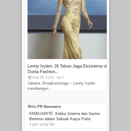
Lenny Ivylen: 26 Tahun Jaga Eksistensi di
Yan
Dunia Fashion...
Sin
Aug 08, 2026
0
D
Jakarta, Broadcastmagz – Lenny Ivylen
Jaka
membangun...
Rilis PR Newswire
FAMILIARITÉ: Ketika Sinema dan Sastra
Bertemu dalam Sebuah Karya Puitis
4 jam yang lalu