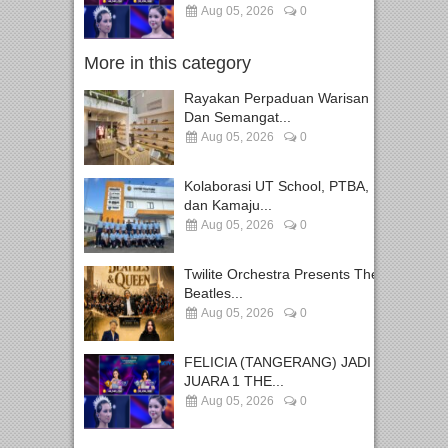
Aug 05, 2026
0
More in this category
Rayakan Perpaduan Warisan
Dan Semangat...
Aug 05, 2026
0
Kolaborasi UT School, PTBA,
dan Kamaju...
Aug 05, 2026
0
Twilite Orchestra Presents The
Beatles...
Aug 05, 2026
0
FELICIA (TANGERANG) JADI
JUARA 1 THE...
Aug 05, 2026
0