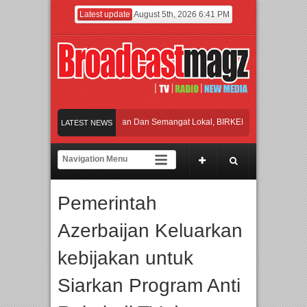
Latest update
August 5th, 2026 6:41 PM
Rayakan Perpaduan Warisan Dan Semangat Lokal, BIRKENSTOCK INDONESIA Me
LATEST NEWS
Kolaborasi UT School, PTBA, dan Kamaju Tingkatkan Kualitas SDM melalui Basi
Twilite Orchestra Presents The Beatles & Queen – feat. Marcello Tahitoe dan San
Pemerintah
Wawancara Eksklusif Pemain Sinetron Biarkan Hati Bicara, Febby Rastanty, Ran
Azerbaijan Keluarkan
Rayakan Perpaduan Warisan Dan Semangat Lokal, BIRKENSTOCK INDONESIA Me
kebijakan untuk
Siarkan Program Anti