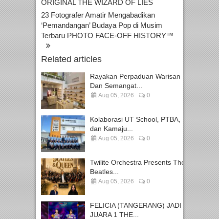
ORIGINAL THE WIZARD OF LIES
23 Fotografer Amatir Mengabadikan
‘Pemandangan’ Budaya Pop di Musim
Terbaru PHOTO FACE-OFF HISTORY™
Related articles
Rayakan Perpaduan Warisan
Dan Semangat...
Aug 05, 2026
0
Kolaborasi UT School, PTBA,
dan Kamaju...
Aug 05, 2026
0
Twilite Orchestra Presents The
Beatles...
Aug 05, 2026
0
FELICIA (TANGERANG) JADI
JUARA 1 THE...