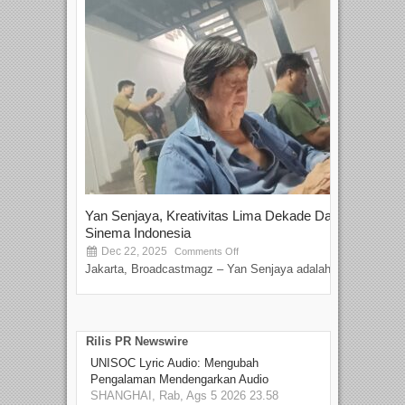
Yan Senjaya, Kreativitas Lima Dekade Dalam
Tam
Sinema Indonesia
Film
Dec 22, 2025
S
Comments Off
Jakarta, Broadcastmagz – Yan Senjaya adalah...
Beka
talen
Rilis PR Newswire
UNISOC Lyric Audio: Mengubah
Pengalaman Mendengarkan Audio
SHANGHAI, Rab, Ags 5 2026 23.58