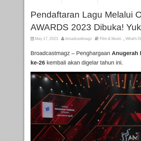
Pendaftaran Lagu Melalui 
AWARDS 2023 Dibuka! Yuk,
,
May 17, 2023
broadcastmagz
Film & Music
What's O
Broadcastmagz – Penghargaan
Anugerah 
ke-26
kembali akan digelar tahun ini.