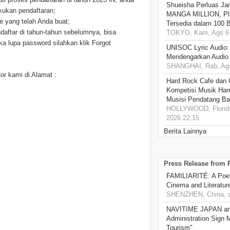
Shueisha Perluas Ja
kukan pendaftaran;
MANGA MILLION, Pl
e yang telah Anda buat;
Tersedia dalam 100 
aftar di tahun-tahun sebelumnya, bisa
TOKYO, Kam, Ags 6 
a lupa password silahkan klik Forgot
UNISOC Lyric Audio
Mendengarkan Audio
SHANGHAI, Rab, Ags
or kami di Alamat :
Hard Rock Cafe dan
Kompetisi Musik Har
Musisi Pendatang Ba
HOLLYWOOD, Florida
2026 22.15
Berita Lainnya
Press Release from
FAMILIARITÉ: A Poet
Cinema and Literatur
SHENZHEN, China, a
NAVITIME JAPAN and
Administration Sign
Tourism"