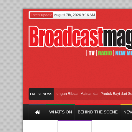
Latest update
August 7th, 2026 9:16 AM
Meramaikan Jakarta dengan Ribuan Mainan dan Produk Bayi dari Seluruh Du
LATEST NEWS
WHAT’S ON
BEHIND THE SCENE
NEW
Y CHANNEL
FILM & MUSIC