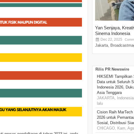
Yan Senjaya, Kreat
Sinema Indonesia
Dec 22, 2025
Comme
Jakarta, Broadcastmag
Rilis PR Newswire
HIKSEMI Tampilkan 
Data untuk Seluruh S
Indonesia 2026, Duk
Asia Tenggara
JAKARTA, Indonesia,
lalu
Cision Raih MarTech
2026 untuk Pemantau
Sosial, Distribusi Si
CHICAGO, Kam, Ags 
i proses pendaftaran di tahun 2023 ini, anda