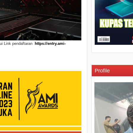
lui Link pendaftaran
https://entry.ami-
Profile