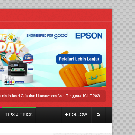
ustri Gifts dan Housewares Asia Tenggara, IGHE 2026 Kembali Digelar di Jakarta
TIPS & TRICK
FOLLOW