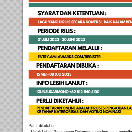
Patut diketahui :
· Untuk Label/ Perusahaan Rekaman yang baru saja mengikut