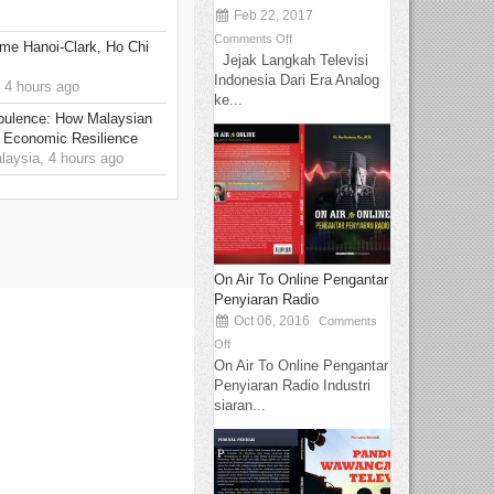
Feb 22, 2017
Comments Off
me Hanoi-Clark, Ho Chi
Jejak Langkah Televisi
Indonesia Dari Era Analog
 4 hours ago
ke...
rbulence: How Malaysian
 Economic Resilience
ysia, 4 hours ago
On Air To Online Pengantar
Penyiaran Radio
Oct 06, 2016
Comments
Off
On Air To Online Pengantar
Penyiaran Radio Industri
siaran...