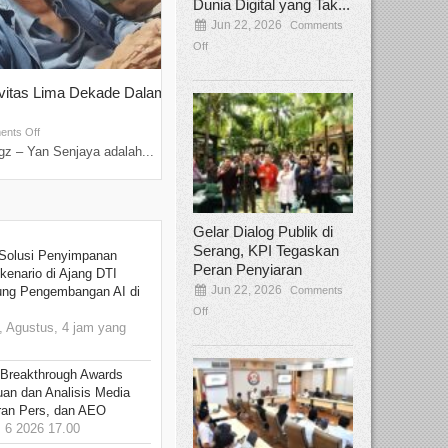
Dunia Digital yang Tak...
Jun 22, 2026
Comments
Off
ivitas Lima Dekade Dalam
Tamee Irelly Menjadi Juri Open Casti
Film Terbaru...
Sep 08, 2025
nts Off
Comments Off
z – Yan Senjaya adalah...
Bekasi, Broadcastmagz – Dalam upaya me
talenta...
Gelar Dialog Publik di
Serang, KPI Tegaskan
Solusi Penyimpanan
Peran Penyiaran
kenario di Ajang DTI
Jun 22, 2026
Comments
ung Pengembangan AI di
Off
 Agustus, 4 jam yang
 Breakthrough Awards
an dan Analisis Media
aran Pers, dan AEO
6 2026 17.00