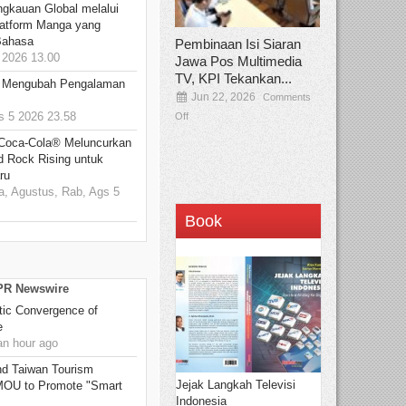
ngkauan Global melalui
atform Manga yang
Bahasa
Pembinaan Isi Siaran
2026 13.00
Jawa Pos Multimedia
TV, KPI Tekankan...
: Mengubah Pengalaman
Jun 22, 2026
Comments
 5 2026 23.58
Off
 Coca-Cola® Meluncurkan
d Rock Rising untuk
ru
, Agustus, Rab, Ags 5
Book
 PR Newswire
ic Convergence of
e
n hour ago
 Taiwan Tourism
Jejak Langkah Televisi
 MOU to Promote "Smart
Indonesia