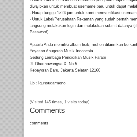
diwajibkan untuk membuat username baru untuk dapat mela
· Harap tunggu 1×24 jam untuk kami memverifikasi usernam
· Untuk Label/Perusahaan Rekaman yang sudah pernah mend
langsung melakukan login dan melakukan submit datanya (jik
Password).
Apabila Anda memiliki album fisik, mohon dikirimkan ke kant
Yayasan Anugerah Musik Indonesia
Gedung Lembaga Pendidikan Musik Farabi
Jl. Dharmawangsa XI No.5
Kebayoran Baru, Jakarta Selatan 12160
Up : Igunsudarmono.
(Visited 145 times, 1 visits today)
Comments
comments