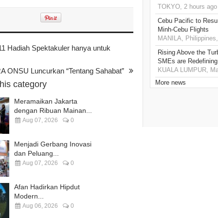
TOKYO, 2 hours ago
Cebu Pacific to Resu
Minh-Cebu Flights
MANILA, Philippines,
11 Hadiah Spektakuler hanya untuk
Rising Above the Tu
SMEs are Redefining
KUALA LUMPUR, Mala
ONSU Luncurkan “Tentang Sahabat”
More news
this category
Meramaikan Jakarta
dengan Ribuan Mainan...
Aug 07, 2026
0
Menjadi Gerbang Inovasi
dan Peluang...
Aug 07, 2026
0
Afan Hadirkan Hipdut
Modern...
Aug 06, 2026
0