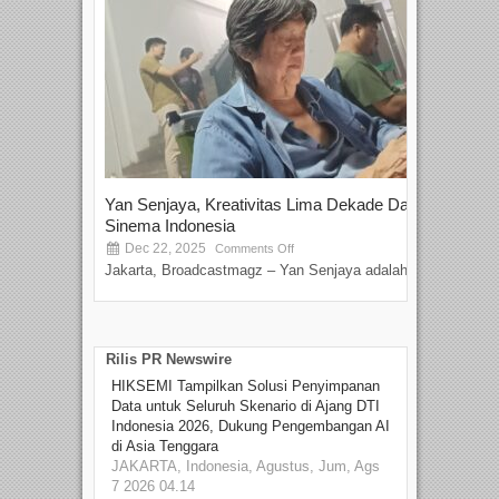
Yan Senjaya, Kreativitas Lima Dekade Dalam
Tam
Sinema Indonesia
Film
Dec 22, 2025
S
Comments Off
Jakarta, Broadcastmagz – Yan Senjaya adalah...
Beka
talen
Rilis PR Newswire
HIKSEMI Tampilkan Solusi Penyimpanan
Data untuk Seluruh Skenario di Ajang DTI
Indonesia 2026, Dukung Pengembangan AI
di Asia Tenggara
JAKARTA, Indonesia, Agustus, Jum, Ags
7 2026 04.14