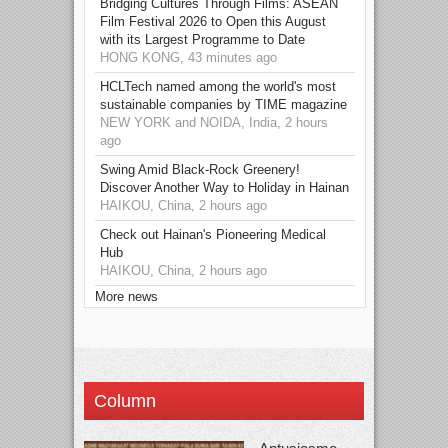
Bridging Cultures Through Films: ASEAN
Film Festival 2026 to Open this August
with its Largest Programme to Date
HONG KONG, 43 minutes ago
HCLTech named among the world's most
sustainable companies by TIME magazine
NEW YORK and NOIDA, India, 2 hours
ago
Swing Amid Black‑Rock Greenery!
Discover Another Way to Holiday in Hainan
HAIKOU, China, 2 hours ago
Check out Hainan's Pioneering Medical
Hub
HAIKOU, China, 2 hours ago
More news
Column