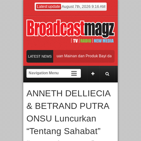
Latest update
August 7th, 2026 9:16 AM
aikan Jakarta dengan Ribuan Mainan dan Produk Bayi dari Seluruh Dunia, IBTE 2
LATEST NEWS
di Gerbang Inovasi dan Peluang Bisnis Industri Gifts dan Housewares Asia Tengga
2026 Dorong Industri Beralih dari Kampanye ke Kolaborasi Jangka Panjang
ANNETH DELLIECIA
an Perpaduan Warisan Dan Semangat Lokal, BIRKENSTOCK INDONESIA Membuka
& BETRAND PUTRA
aikan Jakarta dengan Ribuan Mainan dan Produk Bayi dari Seluruh Dunia, IBTE 2
ONSU Luncurkan
“Tentang Sahabat”