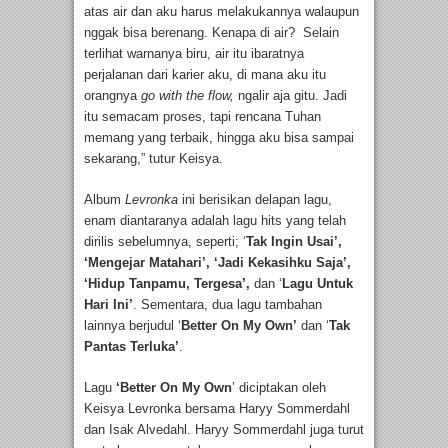
atas air dan aku harus melakukannya walaupun
nggak bisa berenang. Kenapa di air? Selain
terlihat warnanya biru, air itu ibaratnya
perjalanan dari karier aku, di mana aku itu
orangnya
go with the flow,
ngalir aja gitu. Jadi
itu semacam proses, tapi rencana Tuhan
memang yang terbaik, hingga aku bisa sampai
sekarang,” tutur Keisya.
Album
Levronka
ini berisikan delapan lagu,
enam diantaranya adalah lagu hits yang telah
dirilis sebelumnya, seperti; ‘
Tak Ingin Usai’,
‘Mengejar Matahari’, ‘Jadi Kekasihku Saja’,
‘Hidup Tanpamu, Tergesa’,
dan ‘
Lagu Untuk
Hari Ini’
. Sementara, dua lagu tambahan
lainnya berjudul ‘
Better On My Own’
dan ‘
Tak
Pantas Terluka’
.
Lagu
‘Better On My Own
’ diciptakan oleh
Keisya Levronka bersama Haryy Sommerdahl
dan Isak Alvedahl. Haryy Sommerdahl juga turut