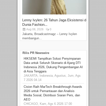
Lenny Ivylen: 26 Tahun Jaga Eksistensi do
Yan
Dunia Fashion...
Sin
Aug 08, 2026
0
D
Jakarta, Broadcastmagz – Lenny Ivylen
Jaka
membangun...
Rilis PR Newswire
HIKSEMI Tampilkan Solusi Penyimpanan
Data untuk Seluruh Skenario di Ajang DTI
Indonesia 2026, Dukung Pengembangan AI
di Asia Tenggara
JAKARTA, Indonesia, Agustus, Jum, Ags
7 2026 04.14
Cision Raih MarTech Breakthrough Awards
2026 untuk Pemantauan dan Analisis
Media Sosial, Distribusi Siaran Pers, dan
AEO
CHICAGO, Kam, Ags 6 2026 17.00