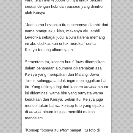
yang telah men-
support
dirinya untuk berkarir
sesuai dengan hobi dan
passion
yang dimiliki
oleh Keisya.
“Jadi nama Levronka itu sebenarnya diambil dari
nama orangtuaku. Nah, makanya aku ambil
Levronka sebagai judul album karena memang
ini aku dedikasikan untuk mereka,” cerita
Keisya tentang albumnya ini.
Sementara itu, konsep huruf Jawa ditampilkan
dalam penamaan albumnya dikarenakan asal
Keisya yang merupakan dari Malang, Jawa
Timur, sehingga ia tidak ingin meninggalkan hal
itu. Yang uniknya lagi dari konsep
artwork
album
ini didominasi warna biru yang ternyata warna
kesukaan dari Keisya. Selain itu, Keisya juga
menceritakan bahwa konsep foto yang dipakai
di
artwork
album ini juga memiliki makna
mendalam.
“Konsep fotonya itu
effort
banget, itu foto di