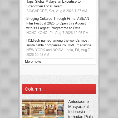
Taps Global Malaysian Expertise to
Strengthen Local Talent
SINGAPORE, Sat, Aug 8 2026 1:57 AM
Bridging Cultures Through Films: ASEAN
Film Festival 2026 to Open this August
with its Largest Programme to Date
HONG KONG, Fri, Aug 7 2026 12:05 PM
HCLTech named among the world's most
sustainable companies by TIME magazine
NEW YORK and NOIDA, India, Fri, Aug 7
2026 10:43 AM
More news
Column
Antusiasme
Masyarakat
Indonesia
terhadap Piala