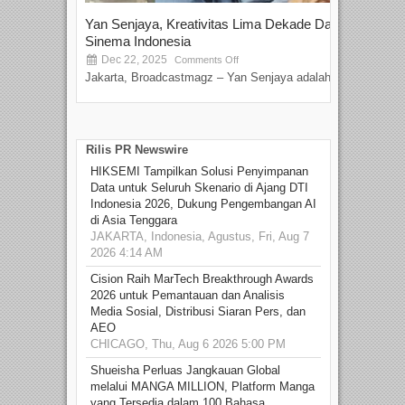
Yan Senjaya, Kreativitas Lima Dekade Dalam
Tam
Sinema Indonesia
Film
Dec 22, 2025
S
Comments Off
Jakarta, Broadcastmagz – Yan Senjaya adalah...
Beka
talen
Rilis PR Newswire
HIKSEMI Tampilkan Solusi Penyimpanan
Data untuk Seluruh Skenario di Ajang DTI
Indonesia 2026, Dukung Pengembangan AI
di Asia Tenggara
JAKARTA, Indonesia, Agustus, Fri, Aug 7
2026 4:14 AM
Cision Raih MarTech Breakthrough Awards
2026 untuk Pemantauan dan Analisis
Media Sosial, Distribusi Siaran Pers, dan
AEO
CHICAGO, Thu, Aug 6 2026 5:00 PM
Shueisha Perluas Jangkauan Global
melalui MANGA MILLION, Platform Manga
yang Tersedia dalam 100 Bahasa