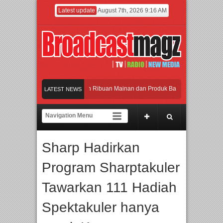
Latest update
August 7th, 2026 9:16 AM
eramaikan Jakarta dengan Ribuan Mainan dan Produk Bayi dari Seluruh Dunia, I
LATEST NEWS
enjadi Gerbang Inovasi dan Peluang Bisnis Industri Gifts dan Housewares Asia T
PMF 2026 Dorong Industri Beralih dari Kampanye ke Kolaborasi Jangka Panjang
Sharp Hadirkan
Rayakan Perpaduan Warisan Dan Semangat Lokal, BIRKENSTOCK INDONESIA Mem
Program Sharptakuler
eramaikan Jakarta dengan Ribuan Mainan dan Produk Bayi dari Seluruh Dunia, I
Tawarkan 111 Hadiah
Spektakuler hanya