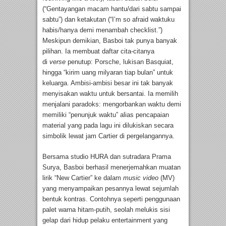
(“Gentayangan macam hantu/dari sabtu sampai
sabtu”) dan ketakutan (“I’m so afraid waktuku
habis/hanya demi menambah checklist.”)
Meskipun demikian, Basboi tak punya banyak
pilihan. Ia membuat daftar cita-citanya
di
verse
penutup: Porsche, lukisan Basquiat,
hingga “kirim uang milyaran tiap bulan” untuk
keluarga. Ambisi-ambisi besar ini tak banyak
menyisakan waktu untuk bersantai. Ia memilih
menjalani paradoks: mengorbankan waktu demi
memiliki “penunjuk waktu” alias pencapaian
material yang pada lagu ini dilukiskan secara
simbolik lewat jam Cartier di pergelangannya.
Bersama studio HURA dan sutradara Prama
Surya, Basboi berhasil menerjemahkan muatan
lirik “New Cartier” ke dalam
music video
(MV)
yang menyampaikan pesannya lewat sejumlah
bentuk kontras. Contohnya seperti penggunaan
palet warna hitam-putih, seolah melukis sisi
gelap dari hidup pelaku entertainment yang