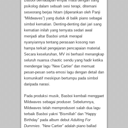
Basboi berhadapan empat mata dengan sang
psikolog dalam sebuah sesi terapi, ditemani
seseorang berjas hitam (diperankan oleh Panji
“Mildwaves”) yang duduk di balik piano sebagai
simbol kematian. Denting-denting dari jari sang
kematian inilah yang ternyata sedari awal
menjadi altar Basboi untuk merapal
nyanyiannya tentang perasaan kosong nan
hampa terkait pengejaran pencapaian material.
Secara keseluruhan, MV ini berhasil menangkap
seluruh nuansa chaotic sendu yang hadir ketika
mendengar lagu “New Cartier” dan memuat
pesan-pesan serta emosi lagu dengan detail dan
komunikatif meskipun bertumpu pada simbol
daripada narasi.
Pada produksi musik, Basboi kembali menggaet
Mildwaves sebagai produser. Sebelumnya,
Mildwaves telah memproduseri salah dua lagu
terbaik Basboi yakni “Bismillah” dan “Happy
Birthday” pada album debut
Adulting For
Dummies
. “New Cartier” adalah piano ballad