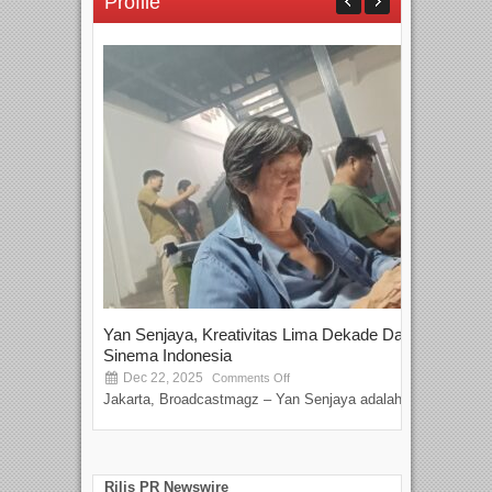
Profile
Yan Senjaya, Kreativitas Lima Dekade Dalam
Tam
Sinema Indonesia
Film
Dec 22, 2025
S
Comments Off
Jakarta, Broadcastmagz – Yan Senjaya adalah...
Beka
talen
Rilis PR Newswire