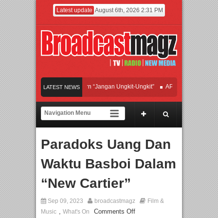
Latest update
August 6th, 2026 2:31 PM
fan Hadirkan Hipdut Modern “Jangan Ungkit-Ungkit”
APMF 2026 Dorong Industr
LATEST NEWS
ayakan Perpaduan Warisan Dan Semangat Lokal, BIRKENSTOCK INDONESIA Mem
olaborasi UT School, PTBA, dan Kamaju Tingkatkan Kualitas SDM melalui Basic 
Paradoks Uang Dan
wilite Orchestra Presents The Beatles & Queen – feat. Marcello Tahitoe dan Sand
Waktu Basboi Dalam
“New Cartier”
Sep 09, 2023
broadcastmagz
Film &
,
Comments Off
Music
What's On