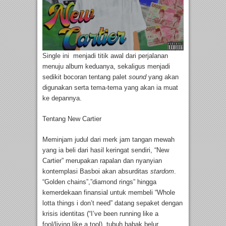
Single ini menjadi titik awal dari perjalanan
menuju album keduanya, sekaligus menjadi
sedikit bocoran tentang palet
sound
yang akan
digunakan serta tema-tema yang akan ia muat
ke depannya.
Tentang New Cartier
Meminjam judul dari merk jam tangan mewah
yang ia beli dari hasil keringat sendiri, “New
Cartier” merupakan rapalan dan nyanyian
kontemplasi Basboi akan absurditas
stardom
.
“Golden chains”,”diamond rings” hingga
kemerdekaan finansial untuk membeli “Whole
lotta things i don’t need” datang sepaket dengan
krisis identitas (“I’ve been running like a
fool/living like a tool), tubuh babak belur