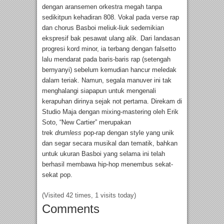
dengan aransemen orkestra megah tanpa
sedikitpun kehadiran 808. Vokal pada verse rap
dan chorus Basboi meliuk-liuk sedemikian
ekspresif bak pesawat ulang alik. Dari landasan
progresi kord minor, ia terbang dengan falsetto
lalu mendarat pada baris-baris rap (setengah
bernyanyi) sebelum kemudian hancur meledak
dalam teriak. Namun, segala manuver ini tak
menghalangi siapapun untuk mengenali
kerapuhan dirinya sejak not pertama. Direkam di
Studio Maja dengan mixing-mastering oleh Erik
Soto, “New Cartier” merupakan
trek
drumless
pop-rap dengan style yang unik
dan segar secara musikal dan tematik, bahkan
untuk ukuran Basboi yang selama ini telah
berhasil membawa hip-hop menembus sekat-
sekat pop.
(Visited 42 times, 1 visits today)
Comments