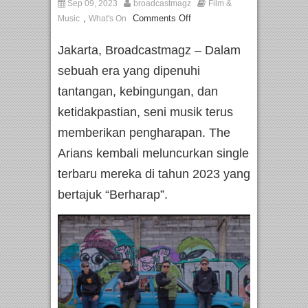
Sep 09, 2023
broadcastmagz
Film &
,
Comments Off
Music
What's On
Jakarta, Broadcastmagz – Dalam
sebuah era yang dipenuhi
tantangan, kebingungan, dan
ketidakpastian, seni musik terus
memberikan pengharapan. The
Arians kembali meluncurkan single
terbaru mereka di tahun 2023 yang
bertajuk “Berharap”.