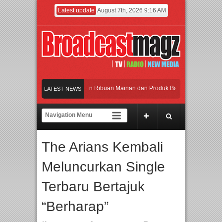
Latest update
August 7th, 2026 9:16 AM
Meramaikan Jakarta dengan Ribuan Mainan dan Produk Bayi dari Seluruh Dunia, 
LATEST NEWS
Menjadi Gerbang Inovasi dan Peluang Bisnis Industri Gifts dan Housewares Asia 
APMF 2026 Dorong Industri Beralih dari Kampanye ke Kolaborasi Jangka Panjan
The Arians Kembali
Rayakan Perpaduan Warisan Dan Semangat Lokal, BIRKENSTOCK INDONESIA Me
Meluncurkan Single
Meramaikan Jakarta dengan Ribuan Mainan dan Produk Bayi dari Seluruh Dunia, 
Terbaru Bertajuk
“Berharap”