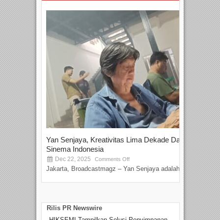
Yan Senjaya, Kreativitas Lima Dekade Dalam
Tam
Sinema Indonesia
Film
Dec 22, 2025
S
Comments Off
Jakarta, Broadcastmagz – Yan Senjaya adalah...
Beka
talen
Rilis PR Newswire
HIKSEMI Tampilkan Solusi Penyimpanan