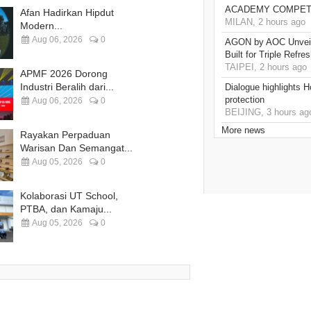
ACADEMY COMPETI
Afan Hadirkan Hipdut
MILAN, 2 hours ago
Modern...
Aug 06, 2026
0
AGON by AOC Unveil
Built for Triple Refr
TAIPEI, 2 hours ago
APMF 2026 Dorong
Industri Beralih dari...
Dialogue highlights 
protection
Aug 06, 2026
0
BEIJING, 3 hours ag
More news
Rayakan Perpaduan
Warisan Dan Semangat...
Aug 05, 2026
0
Kolaborasi UT School,
PTBA, dan Kamaju...
Aug 05, 2026
0