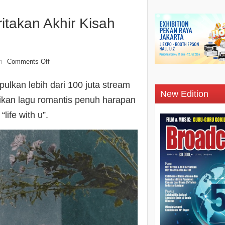
eritakan Akhir Kisah
Comments Off
n
lkan lebih dari 100 juta stream
New Edition
yikan lagu romantis penuh harapan
ife with u”.