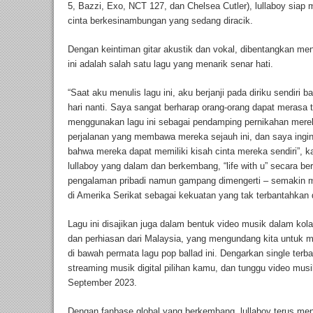
5, Bazzi, Exo, NCT 127, dan Chelsea Cutler), lullaboy sia
cinta berkesinambungan yang sedang diracik.
Dengan keintiman gitar akustik dan vokal, dibentangkan m
ini adalah salah satu lagu yang menarik senar hati.
“Saat aku menulis lagu ini, aku berjanji pada diriku sendiri
hari nanti. Saya sangat berharap orang-orang dapat merasa 
menggunakan lagu ini sebagai pendamping pernikahan mere
perjalanan yang membawa mereka sejauh ini, dan saya ingi
bahwa mereka dapat memiliki kisah cinta mereka sendiri”, ka
lullaboy yang dalam dan berkembang, “life with u” secara 
pengalaman pribadi namun gampang dimengerti – semakin mem
di Amerika Serikat sebagai kekuatan yang tak terbantahkan
Lagu ini disajikan juga dalam bentuk video musik dalam ko
dan perhiasan dari Malaysia, yang mengundang kita untuk 
di bawah permata lagu pop ballad ini. Dengarkan single terbar
streaming musik digital pilihan kamu, dan tunggu video mus
September 2023.
Dengan fanbase global yang berkembang, lullaboy terus me