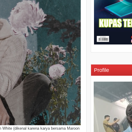
Profile
n White (dikenal karena karya bersama Maroon