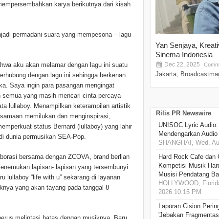
p mempersembahkan karya berikutnya dari kisah
enjadi permadani suara yang mempesona – lagu
Yan Senjaya, Kreat
Sinema Indonesia
Dec 22, 2025
 bahwa aku akan melamar dengan lagu ini suatu
Comme
Jakarta, Broadcastmag
terhubung dengan lagu ini sehingga berkenan
ka. Saya ingin para pasangan mengingat
n semua yang masih mencari cinta percaya
ta lullaboy. Menampilkan keterampilan artistik
Rilis PR Newswire
bersamaan memilukan dan menginspirasi,
UNISOC Lyric Audio
perkuat status Bernard (lullaboy) yang lahir
Mendengarkan Audio
 di dunia permusikan SEA-Pop.
SHANGHAI, Wed, Aug
Hard Rock Cafe dan
laborasi bersama dengan ZCOVA, brand berlian
Kompetisi Musik Har
menemukan lapisan- lapisan yang tersembunyi
Musisi Pendatang Ba
u lullaboy “life with u” sekarang di layanan
HOLLYWOOD, Florida
iknya yang akan tayang pada tanggal 8
2026 10:15 PM
Laporan Cision Perin
'Jebakan Fragmentas
nerus melintasi batas dengan musiknya. Baru