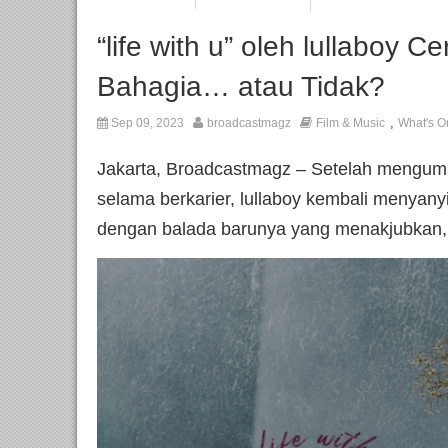
“life with u” oleh lullaboy C
Bahagia… atau Tidak?
,
Sep 09, 2023
broadcastmagz
Film & Music
What's O
Jakarta, Broadcastmagz – Setelah mengumpu
selama berkarier, lullaboy kembali menyan
dengan balada barunya yang menakjubkan, “l