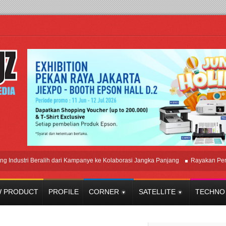
tri Beralih dari Kampanye ke Kolaborasi Jangka Panjang
Rayakan Perpaduan
 PRODUCT
PROFILE
CORNER
SATELLITE
TECHNO