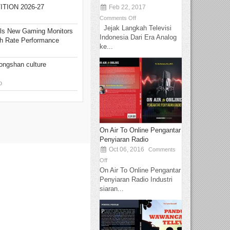
TION 2026-27
Feb 22, 2017
Comments Off
Jejak Langkah Televisi
s New Gaming Monitors
Indonesia Dari Era Analog
esh Rate Performance
ke...
Hongshan culture
o
On Air To Online Pengantar
Penyiaran Radio
Oct 06, 2016
Comments
Off
On Air To Online Pengantar
Penyiaran Radio Industri
siaran...