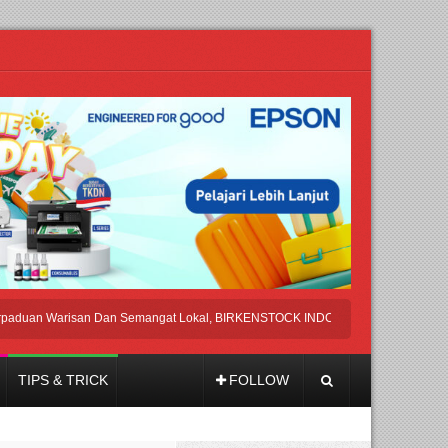
 Warisan Dan Semangat Lokal, BIRKENSTOCK INDONESIA Membuka Took di Ubu
TIPS & TRICK
FOLLOW