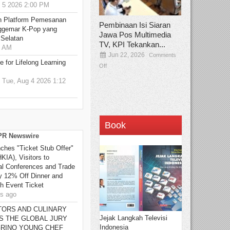
5 2026 2:00 PM
n Platform Pemesanan
Pembinaan Isi Siaran
ggemar K-Pop yang
Jawa Pos Multimedia
 Selatan
TV, KPI Tekankan...
0 AM
Jun 22, 2026
Comments
 for Lifelong Learning
Off
Tue, Aug 4 2026 1:12
Book
 PR Newswire
ches "Ticket Stub Offer"
KIA), Visitors to
nal Conferences and Trade
y 12% Off Dinner and
th Event Ticket
s ago
TORS AND CULINARY
Jejak Langkah Televisi
S THE GLOBAL JURY
Indonesia
GRINO YOUNG CHEF