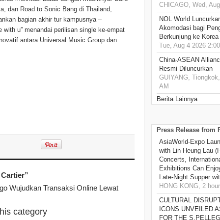
CHICAGO, Wed, Aug 
ia, dan Road to Sonic Bang di Thailand,
NOL World Luncurka
lankan bagian akhir tur kampusnya –
Akomodasi bagi Pen
e with u” menandai perilisan single ke-empat
Berkunjung ke Korea
inovatif antara Universal Music Group dan
Tue, Aug 4 2026 2:0
China-ASEAN Alliance
Resmi Diluncurkan
GUIYANG, Tiongkok, 
AM
Berita Lainnya
Press Release from
AsiaWorld-Expo Laun
with Lin Heung Lau (H
Concerts, Internatio
Exhibitions Can Enjo
Cartier”
Late-Night Supper wi
HONG KONG, 2 hour
o Wujudkan Transaksi Online Lewat
CULTURAL DISRUP
ICONS UNVEILED A
this category
FOR THE S.PELLE