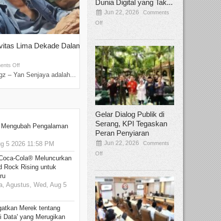
Dunia Digital yang Tak...
Jun 22, 2026
Comments
Off
ivitas Lima Dekade Dalam
Tamee Irelly Menjadi Juri Open Casti
Film Terbaru...
Sep 08, 2025
nts Off
Comments Off
z – Yan Senjaya adalah...
Bekasi, Broadcastmagz – Dalam upaya me
talenta...
Gelar Dialog Publik di
Serang, KPI Tegaskan
: Mengubah Pengalaman
Peran Penyiaran
Jun 22, 2026
Comments
 5 2026 11:58 PM
Off
 Coca-Cola® Meluncurkan
d Rock Rising untuk
ru
, Agustus, Wed, Aug 5
gatkan Merek tentang
i Data' yang Merugikan