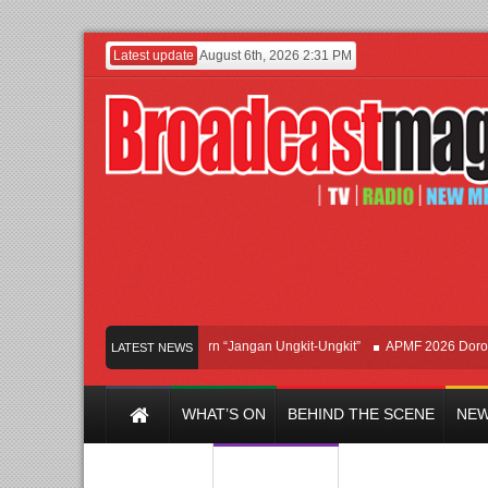
Latest update
August 6th, 2026 2:31 PM
Afan Hadirkan Hipdut Modern “Jangan Ungkit-Ungkit”
APMF 2026 Dorong Indus
LATEST NEWS
WHAT’S ON
BEHIND THE SCENE
NEW
Y CHANNEL
FILM & MUSIC