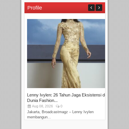
Profile
Lenny Ivylen: 26 Tahun Jaga Eksistensi do
Yan
Dunia Fashion...
Sin
Aug 08, 2026
0
D
Jakarta, Broadcastmagz – Lenny Ivylen
Jaka
membangun...