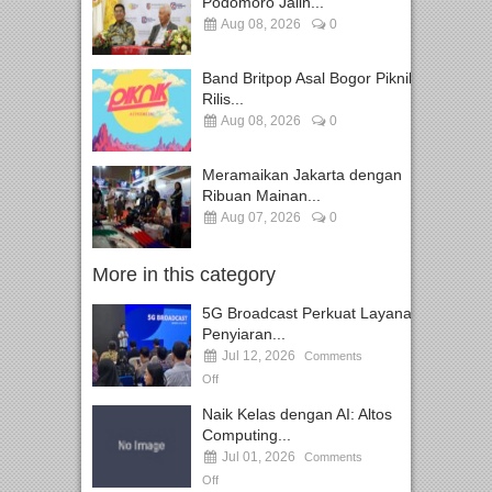
Podomoro Jalin...
Aug 08, 2026
0
Band Britpop Asal Bogor Piknik
Rilis...
Aug 08, 2026
0
Meramaikan Jakarta dengan
Ribuan Mainan...
Aug 07, 2026
0
More in this category
5G Broadcast Perkuat Layanan
Penyiaran...
Jul 12, 2026
Comments
Off
Naik Kelas dengan AI: Altos
Computing...
Jul 01, 2026
Comments
Off