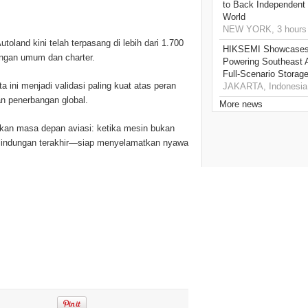
to Back Independent 
World
NEW YORK, 3 hours
land kini telah terpasang di lebih dari 1.700
HIKSEMI Showcases 
angan umum dan charter.
Powering Southeast A
Full‑Scenario Storage
 ini menjadi validasi paling kuat atas peran
JAKARTA, Indonesia,
n penerbangan global.
More news
kkan masa depan aviasi: ketika mesin bukan
rlindungan terakhir—siap menyelamatkan nyawa