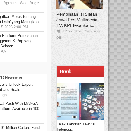
, Agustus, Wed, Aug 5
Pembinaan Isi Siaran
gatkan Merek tentang
Jawa Pos Multimedia
i Data' yang Merugikan
TV, KPI Tekankan...
5 2026 2:00 PM
Jun 22, 2026
Comments
n Platform Pemesanan
Off
ggemar K-Pop yang
 Selatan
0 AM
Book
 PR Newswire
Calls Unlock Expert
ed and Scale
 ago
bal Push With MANGA
tform Available in 100
Jejak Langkah Televisi
 $1 Million Culture Fund
Indonesia