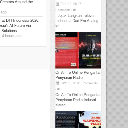
Creators Around the
Feb 22, 2017
Comments Off
 ago
Jejak Langkah Televisi
at DTI Indonesia 2026:
Indonesia Dari Era Analog
sia's AI Future via
ke...
 Solutions
 4 hours ago
On Air To Online Pengantar
Penyiaran Radio
Oct 06, 2016
Comments
Off
On Air To Online Pengantar
Penyiaran Radio Industri
siaran...