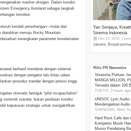
a mengenakan masker oksigen. Dalam kondisi
 sistem Emergency Autoland sebagai langkah
erbangan tersebut.
seluruh kendali penerbangan—mulai dari
Yan Senjaya, Kreat
Sinema Indonesia
an diarahkan menuju Rocky Mountain
 berdasarkan serangkaian parameter keselamatan
Dec 22, 2025
Comme
Jakarta, Broadcastmag
Rilis PR Newswire
 pesawat berhasil mendarat dengan selamat
Shueisha Perluas Ja
unikasi dengan pengatur lalu lintas udara
MANGA MILLION, Pl
nkan prosedur standar dengan presisi tinggi.
Tersedia dalam 100 
TOKYO, 3 hours ago
tan otomatis bertajuk “pilot incapacitation”.
UNISOC Lyric Audio
i sistemik standar, bukan penilaian kondisi
Mendengarkan Audio
bil keputusan strategis untuk mengaktifkan
SHANGHAI, Wed, Aug
Hard Rock Cafe dan
Kompetisi Musik Har
Musisi Pendatang Ba