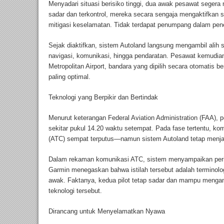
Menyadari situasi berisiko tinggi, dua awak pesawat seger
sadar dan terkontrol, mereka secara sengaja mengaktifkan
mitigasi keselamatan. Tidak terdapat penumpang dalam pen
Sejak diaktifkan, sistem Autoland langsung mengambil alih 
navigasi, komunikasi, hingga pendaratan. Pesawat kemudi
Metropolitan Airport, bandara yang dipilih secara otomatis
paling optimal.
Teknologi yang Berpikir dan Bertindak
Menurut keterangan Federal Aviation Administration (FAA),
sekitar pukul 14.20 waktu setempat. Pada fase tertentu, kom
(ATC) sempat terputus—namun sistem Autoland tetap menjala
Dalam rekaman komunikasi ATC, sistem menyampaikan peringa
Garmin menegaskan bahwa istilah tersebut adalah terminolog
awak. Faktanya, kedua pilot tetap sadar dan mampu mengam
teknologi tersebut.
Dirancang untuk Menyelamatkan Nyawa