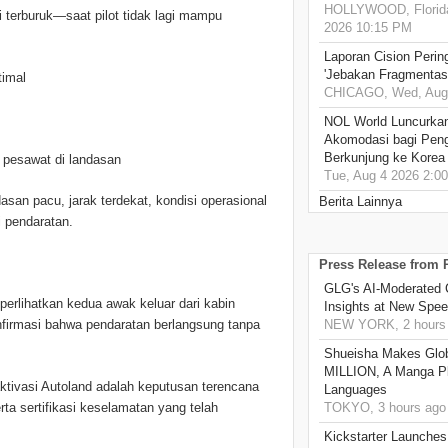
HOLLYWOOD, Florida
terburuk—saat pilot tidak lagi mampu
2026 10:15 PM
Laporan Cision Perin
'Jebakan Fragmentas
timal
CHICAGO, Wed, Aug 
NOL World Luncurka
Akomodasi bagi Pen
Berkunjung ke Korea
 pesawat di landasan
Tue, Aug 4 2026 2:0
san pacu, jarak terdekat, kondisi operasional
Berita Lainnya
 pendaratan.
Press Release from
GLG's AI-Moderated 
mperlihatkan kedua awak keluar dari kabin
Insights at New Spe
firmasi bahwa pendaratan berlangsung tanpa
NEW YORK, 2 hours
Shueisha Makes Glo
MILLION, A Manga Pla
ktivasi Autoland adalah keputusan terencana
Languages
rta sertifikasi keselamatan yang telah
TOKYO, 3 hours ago
Kickstarter Launches