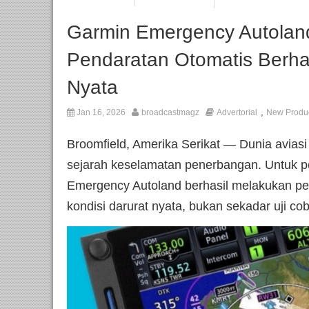
Garmin Emergency Autoland
Pendaratan Otomatis Berhasi
Nyata
,
Jan 16, 2026
broadcastmagz
Advertorial
New Produ
Broomfield, Amerika Serikat — Dunia avias
sejarah keselamatan penerbangan. Untuk pe
Emergency Autoland berhasil melakukan pe
kondisi darurat nyata, bukan sekadar uji cob