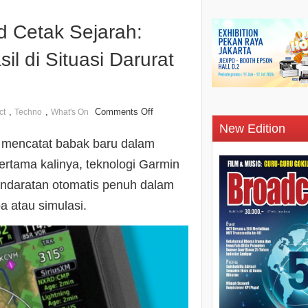
 Cetak Sejarah:
l di Situasi Darurat
,
,
Comments Off
ct
Techno
What's On
New Edition
i mencatat babak baru dalam
rtama kalinya, teknologi Garmin
ndaratan otomatis penuh dalam
a atau simulasi.