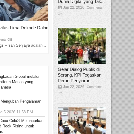
Dunia Digital yang Tak...
Jun 22, 2026
Comments
Off
ivitas Lima Dekade Dalam
Tamee Irelly Menjadi Juri Open Casti
Film Terbaru...
Sep 08, 2025
nts Off
Comments Off
z – Yan Senjaya adalah...
Bekasi, Broadcastmagz – Dalam upaya me
talenta...
Gelar Dialog Publik di
Serang, KPI Tegaskan
ngkauan Global melalui
Peran Penyiaran
atform Manga yang
Jun 22, 2026
Comments
Bahasa
Off
: Mengubah Pengalaman
 5 2026 11:58 PM
 Coca-Cola® Meluncurkan
d Rock Rising untuk
ru