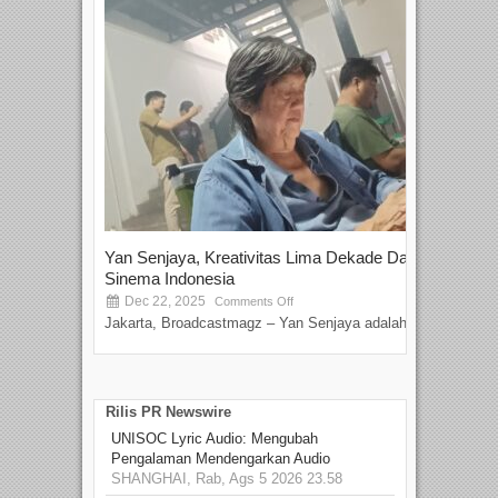
Yan Senjaya, Kreativitas Lima Dekade Dalam
Tam
Sinema Indonesia
Film
Dec 22, 2025
S
Comments Off
Jakarta, Broadcastmagz – Yan Senjaya adalah...
Beka
talen
Rilis PR Newswire
UNISOC Lyric Audio: Mengubah
Pengalaman Mendengarkan Audio
SHANGHAI, Rab, Ags 5 2026 23.58