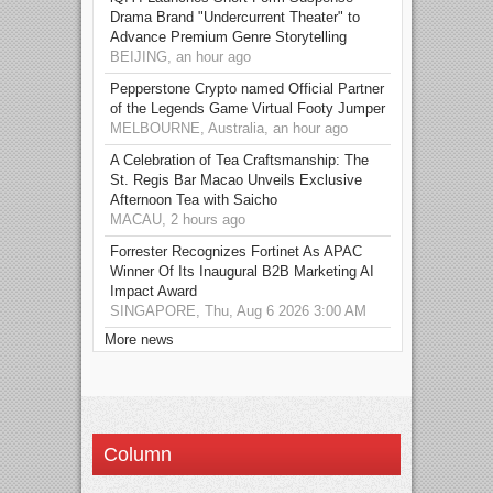
Drama Brand "Undercurrent Theater" to
Advance Premium Genre Storytelling
BEIJING, an hour ago
Pepperstone Crypto named Official Partner
of the Legends Game Virtual Footy Jumper
MELBOURNE, Australia, an hour ago
A Celebration of Tea Craftsmanship: The
St. Regis Bar Macao Unveils Exclusive
Afternoon Tea with Saicho
MACAU, 2 hours ago
Forrester Recognizes Fortinet As APAC
Winner Of Its Inaugural B2B Marketing AI
Impact Award
SINGAPORE, Thu, Aug 6 2026 3:00 AM
More news
Column