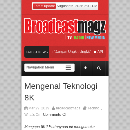
Latest update
August 6th, 2026 2:31 PM
an Hadirkan Hipdut Modern “Jangan Ungkit-Ungkit”
APMF 2026 Dorong Industr
LATEST NEWS
yakan Perpaduan Warisan Dan Semangat Lokal, BIRKENSTOCK INDONESIA Memb
laborasi UT School, PTBA, dan Kamaju Tingkatkan Kualitas SDM melalui Basic M
Mengenal Teknologi
ilite Orchestra Presents The Beatles & Queen – feat. Marcello Tahitoe dan Sandh
8K
,
Mar 29, 2019
broadcastmagz
Techno
Comments Off
What's On
Mengapa 8K?
Pertanyaan
ini
mengemuka