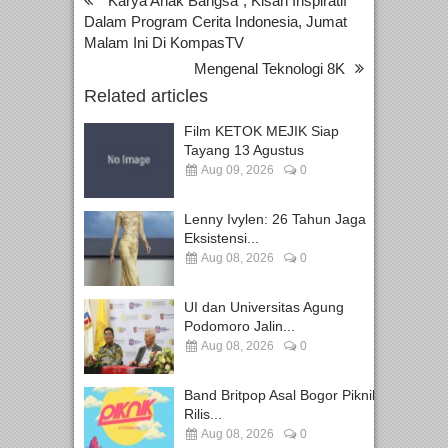
“Karya Anak Bangsa”, Kisah Inspiratif
Dalam Program Cerita Indonesia, Jumat
Malam Ini Di KompasTV
Mengenal Teknologi 8K
Related articles
Film KETOK MEJIK Siap
Tayang 13 Agustus
Aug 09, 2026
0
Lenny Ivylen: 26 Tahun Jaga
Eksistensi...
Aug 08, 2026
0
UI dan Universitas Agung
Podomoro Jalin...
Aug 08, 2026
0
Band Britpop Asal Bogor Piknik
Rilis...
Aug 08, 2026
0