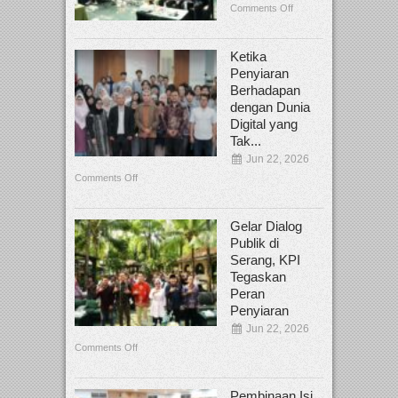
Comments Off
Ketika
Penyiaran
Berhadapan
dengan Dunia
Digital yang
Tak...
Jun 22, 2026
Comments Off
Gelar Dialog
Publik di
Serang, KPI
Tegaskan
Peran
Penyiaran
Jun 22, 2026
Comments Off
Pembinaan Isi