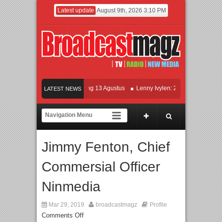
Latest update
August 9th, 2026 3:10 PM
 KETOK MEJIK Siap Tayang 13 Agustus
Lenny Ivylen: 26 Tahun Jaga Eksistens
LATEST NEWS
an Universitas Agung Podomoro Jalin Kerja Sama Pendidikan dan Riset untuk Cet
maikan Jakarta dengan Ribuan Mainan dan Produk Bayi dari Seluruh Dunia, IBTE 
Jimmy Fenton, Chief
Commersial Officer
Ninmedia
Mar 29, 2019
broadcastmagz
Profile
Comments Off