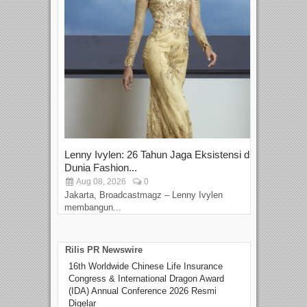
Lenny Ivylen: 26 Tahun Jaga Eksistensi di
Yan
Dunia Fashion...
Sin
Aug 08, 2026
0
D
Jakarta, Broadcastmagz – Lenny Ivylen
Jaka
membangun...
Rilis PR Newswire
16th Worldwide Chinese Life Insurance
Congress & International Dragon Award
(IDA) Annual Conference 2026 Resmi
Digelar