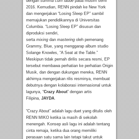
dengan
summa cum laude
pada musim semi
2016. Kemudian, RENN pindah ke New York
dan mengerjakan “Losing Sleep EP” sambil
memajukan pendidikannya di Universitas
Columbia. “Losing Sleep EP” disusun dan
diproduksi sendiri,
serta
mixing
dan
mastering
oleh pemenang
Grammy, Blue, yang menggarap album studio
Solange Knowles, “A Seat at the Table.”
Meskipun tidak pernah dirilis secara resmi, EP
tersebut membawa perhatian ke perhatian Origin
Musik, dan dengan dukungan mereka, RENN
akhirnya mengerjakan rilis resminya, membuat
debutnya dengan kolaborasi internasional untuk
lagunya, “
Crazy About
” dengan artis
Filipina,
J
AYDA
.
“Crazy About” adalah lagu duet yang ditulis oleh
RENN MIKO ketika ia masih di sekolah
menengah. Konsep asli lagu ini adalah tentang
cinta remaja, ketika dua orang memiliki
perasaan satu sama lain tetapi takut untuk