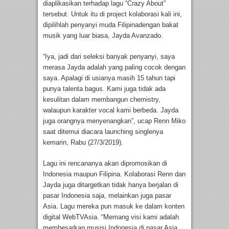
diaplikasikan terhadap lagu “Crazy About”
tersebut. Untuk itu di project kolaborasi kali ini,
dipilihlah penyanyi muda Filipinadengan bakat
musik yang luar biasa, Jayda Avanzado.
“Iya, jadi dari seleksi banyak penyanyi, saya
merasa Jayda adalah yang paling cocok dengan
saya. Apalagi di usianya masih 15 tahun tapi
punya talenta bagus. Kami juga tidak ada
kesulitan dalam membangun chemistry,
walaupun karakter vocal kami berbeda. Jayda
juga orangnya menyenangkan”, ucap Renn Miko
saat ditemui diacara launching singlenya
kemarin, Rabu (27/3/2019).
Lagu ini rencananya akan dipromosikan di
Indonesia maupun Filipina. Kolaborasi Renn dan
Jayda juga ditargetkan tidak hanya berjalan di
pasar Indonesia saja, melainkan juga pasar
Asia. Lagu mereka pun masuk ke dalam konten
digital WebTVAsia. “Memang visi kami adalah
membesarkan musisi Indonesia di pasar Asia.