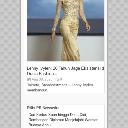
Lenny Ivylen: 26 Tahun Jaga Eksistensi di
Yan
Dunia Fashion...
Sin
Aug 08, 2026
0
D
Jakarta, Broadcastmagz – Lenny Ivylen
Jaka
membangun...
Rilis PR Newswire
Dari Kertas Xuan hingga Desa Xidi,
Rombongan Diplomat Menjelajahi Warisan
Budaya Anhui