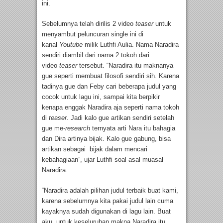
ini.
Sebelumnya telah dirilis 2 video
teaser
untuk
menyambut peluncuran single ini di
kanal
Youtube
milik Luthfi Aulia. Nama Naradira
sendiri diambil dari nama 2 tokoh dari
video
teaser
tersebut. “Naradira itu maknanya
gue seperti membuat filosofi sendiri sih. Karena
tadinya gue dan Feby cari beberapa judul yang
cocok untuk lagu ini, sampai kita berpikir
kenapa enggak Naradira aja seperti nama tokoh
di
teaser
. Jadi kalo gue artikan sendiri setelah
gue me-
research
ternyata arti Nara itu bahagia
dan Dira artinya bijak. Kalo gue gabung, bisa
artikan sebagai bijak dalam mencari
kebahagiaan”, ujar Luthfi soal asal muasal
Naradira.
“Naradira adalah pilihan judul terbaik buat kami,
karena sebelumnya kita pakai judul lain cuma
kayaknya sudah digunakan di lagu lain. Buat
aku, untuk keseluruhan makna Naradira itu