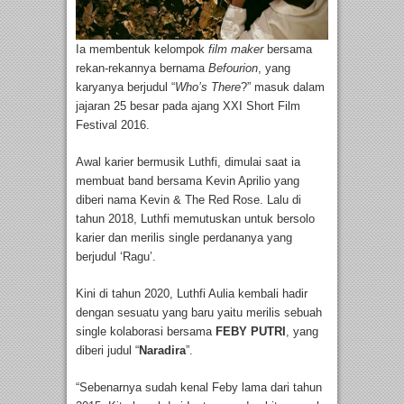
Ia membentuk kelompok
film maker
bersama
rekan-rekannya bernama
Befourion
, yang
karyanya berjudul “
Who’s There
?” masuk dalam
jajaran 25 besar pada ajang XXI Short Film
Festival 2016.
Awal karier bermusik Luthfi, dimulai saat ia
membuat band bersama Kevin Aprilio yang
diberi nama Kevin & The Red Rose. Lalu di
tahun 2018, Luthfi memutuskan untuk bersolo
karier dan merilis single perdananya yang
berjudul ‘Ragu’.
Kini di tahun 2020, Luthfi Aulia kembali hadir
dengan sesuatu yang baru yaitu merilis sebuah
single kolaborasi bersama
FEBY PUTRI
, yang
diberi judul “
Naradira
”.
“Sebenarnya sudah kenal Feby lama dari tahun