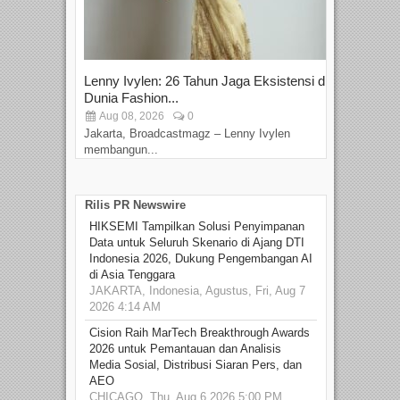
Lenny Ivylen: 26 Tahun Jaga Eksistensi di
Yan
Dunia Fashion...
Sin
Aug 08, 2026
0
D
Jakarta, Broadcastmagz – Lenny Ivylen
Jaka
membangun...
Rilis PR Newswire
HIKSEMI Tampilkan Solusi Penyimpanan
Data untuk Seluruh Skenario di Ajang DTI
Indonesia 2026, Dukung Pengembangan AI
di Asia Tenggara
JAKARTA, Indonesia, Agustus, Fri, Aug 7
2026 4:14 AM
Cision Raih MarTech Breakthrough Awards
2026 untuk Pemantauan dan Analisis
Media Sosial, Distribusi Siaran Pers, dan
AEO
CHICAGO, Thu, Aug 6 2026 5:00 PM