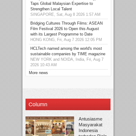
Taps Global Malaysian Expertise to
Strengthen Local Talent
SINGAPORE, Sat, Aug 8 2026 1:57 AM
Bridging Cultures Through Films: ASEAN
Film Festival 2026 to Open this August
with its Largest Programme to Date
HONG KONG, Fri, Aug 7 2026 12:05 PM
HCLTech named among the world's most
sustainable companies by TIME magazine
NEW YORK and NOIDA, India, Fri, Aug 7
2026 10:43 AM
More news
Column
Antusiasme
Masyarakat
Indonesia