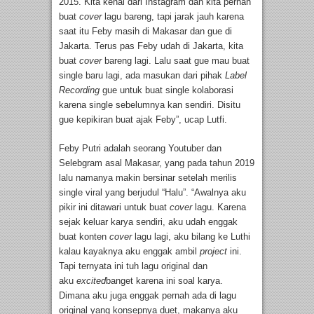
2015. Kita kenal dari Instagram dan kita pernah
buat
cover
lagu bareng, tapi jarak jauh karena
saat itu Feby masih di Makasar dan gue di
Jakarta. Terus pas Feby udah di Jakarta, kita
buat
cover
bareng lagi. Lalu saat gue mau buat
single baru lagi, ada masukan dari pihak
Label
Recording
gue untuk buat single kolaborasi
karena single sebelumnya kan sendiri. Disitu
gue kepikiran buat ajak Feby”, ucap Lutfi.
Feby Putri adalah seorang Youtuber dan
Selebgram asal Makasar, yang pada tahun 2019
lalu namanya makin bersinar setelah merilis
single viral yang berjudul “Halu”. “Awalnya aku
pikir ini ditawari untuk buat
cover
lagu. Karena
sejak keluar karya sendiri, aku udah enggak
buat konten
cover
lagu lagi, aku bilang ke Luthi
kalau kayaknya aku enggak ambil
project
ini.
Tapi ternyata ini tuh lagu original dan
aku
excited
banget karena ini soal karya.
Dimana aku juga enggak pernah ada di lagu
original yang konsepnya duet, makanya aku