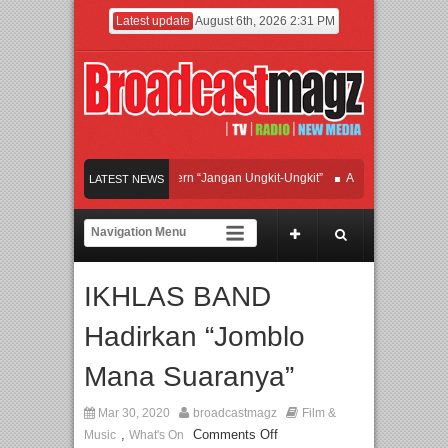
Latest update
August 6th, 2026 2:31 PM
Afan Hadirkan Hipdut Modern “Jangan Ungkit-Ungkit”
APMF 2026 Dorong Indus
LATEST NEWS
Rayakan Perpaduan Warisan Dan Semangat Lokal, BIRKENSTOCK INDONESIA Me
Kolaborasi UT School, PTBA, dan Kamaju Tingkatkan Kualitas SDM melalui Basi
IKHLAS BAND
Twilite Orchestra Presents The Beatles & Queen – feat. Marcello Tahitoe dan San
Hadirkan “Jomblo
Mana Suaranya”
Mar 30, 2020
broadcastmagz
Film &
,
Comments Off
Music
What's On