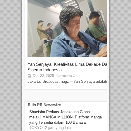
Yan Senjaya, Kreativitas Lima Dekade Dalam
Tam
Sinema Indonesia
Film
Dec 22, 2025
S
Comments Off
Jakarta, Broadcastmagz – Yan Senjaya adalah...
Beka
talen
Rilis PR Newswire
Shueisha Perluas Jangkauan Global
melalui MANGA MILLION, Platform Manga
yang Tersedia dalam 100 Bahasa
TOKYO, 2 jam yang lalu