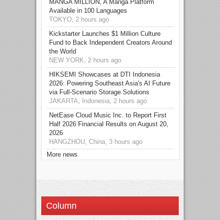
MANGA MILLION, A Manga Platform
Available in 100 Languages
TOKYO, 2 hours ago
Kickstarter Launches $1 Million Culture
Fund to Back Independent Creators Around
the World
NEW YORK, 2 hours ago
HIKSEMI Showcases at DTI Indonesia
2026: Powering Southeast Asia's AI Future
via Full‑Scenario Storage Solutions
JAKARTA, Indonesia, 2 hours ago
NetEase Cloud Music Inc. to Report First
Half 2026 Financial Results on August 20,
2026
HANGZHOU, China, 3 hours ago
More news
Column