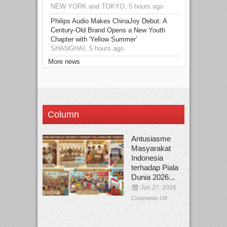
NEW YORK and TOKYO, 5 hours ago
Philips Audio Makes ChinaJoy Debut: A
Century-Old Brand Opens a New Youth
Chapter with 'Yellow Summer'
SHANGHAI, 5 hours ago
More news
Column
Antusiasme
Masyarakat
Indonesia
terhadap Piala
Dunia 2026...
Jun 27, 2026
Comments Off