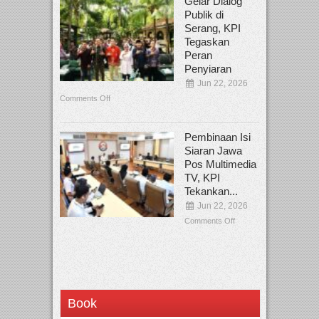
Gelar Dialog
Publik di
Serang, KPI
Tegaskan
Peran
Penyiaran
Jun 22, 2026
Comments Off
Pembinaan Isi
Siaran Jawa
Pos Multimedia
TV, KPI
Tekankan...
Jun 22, 2026
Comments Off
Book