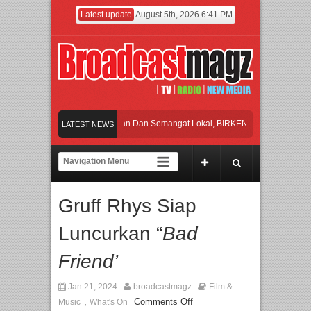
Latest update
August 5th, 2026 6:41 PM
Rayakan Perpaduan Warisan Dan Semangat Lokal, BIRKENSTOCK INDONESIA Mem
LATEST NEWS
Kolaborasi UT School, PTBA, dan Kamaju Tingkatkan Kualitas SDM melalui Basic
Twilite Orchestra Presents The Beatles & Queen – feat. Marcello Tahitoe dan Sand
Gruff Rhys Siap
Wawancara Eksklusif Pemain Sinetron Biarkan Hati Bicara, Febby Rastanty, Rang
Luncurkan “
Bad
Rayakan Perpaduan Warisan Dan Semangat Lokal, BIRKENSTOCK INDONESIA Mem
Friend’
Jan 21, 2024
broadcastmagz
Film &
,
Comments Off
Music
What's On