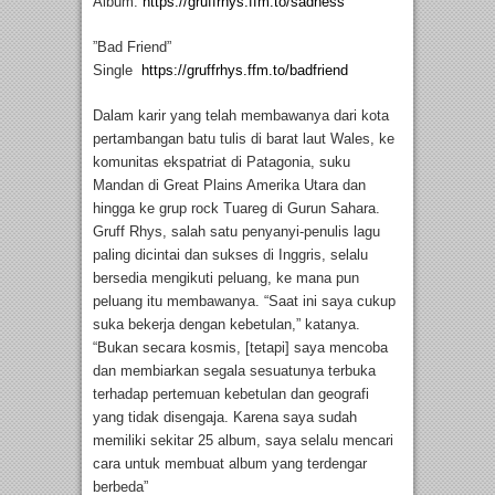
Album:
https://gruffrhys.ffm.to/sadness
”Bad Friend”
Single
https://gruffrhys.ffm.to/badfriend
Dalam karir yang telah membawanya dari kota
pertambangan batu tulis di barat laut Wales, ke
komunitas ekspatriat di Patagonia, suku
Mandan di Great Plains Amerika Utara dan
hingga ke grup rock Tuareg di Gurun Sahara.
Gruff Rhys, salah satu penyanyi-penulis lagu
paling dicintai dan sukses di Inggris, selalu
bersedia mengikuti peluang, ke mana pun
peluang itu membawanya. “Saat ini saya cukup
suka bekerja dengan kebetulan,” katanya.
“Bukan secara kosmis, [tetapi] saya mencoba
dan membiarkan segala sesuatunya terbuka
terhadap pertemuan kebetulan dan geografi
yang tidak disengaja. Karena saya sudah
memiliki sekitar 25 album, saya selalu mencari
cara untuk membuat album yang terdengar
berbeda”