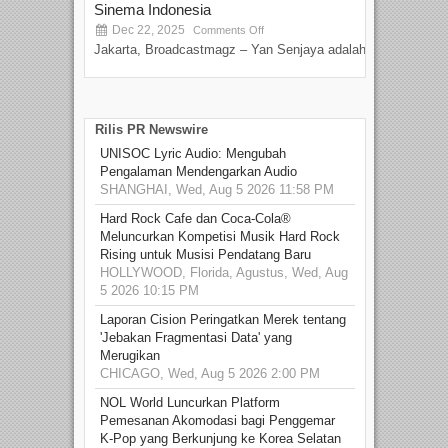
Sinema Indonesia
Film
Dec 22, 2025
S
Comments Off
Jakarta, Broadcastmagz – Yan Senjaya adalah...
Beka
talen
Rilis PR Newswire
UNISOC Lyric Audio: Mengubah
Pengalaman Mendengarkan Audio
SHANGHAI, Wed, Aug 5 2026 11:58 PM
Hard Rock Cafe dan Coca-Cola®
Meluncurkan Kompetisi Musik Hard Rock
Rising untuk Musisi Pendatang Baru
HOLLYWOOD, Florida, Agustus, Wed, Aug
5 2026 10:15 PM
Laporan Cision Peringatkan Merek tentang
'Jebakan Fragmentasi Data' yang
Merugikan
CHICAGO, Wed, Aug 5 2026 2:00 PM
NOL World Luncurkan Platform
Pemesanan Akomodasi bagi Penggemar
K-Pop yang Berkunjung ke Korea Selatan