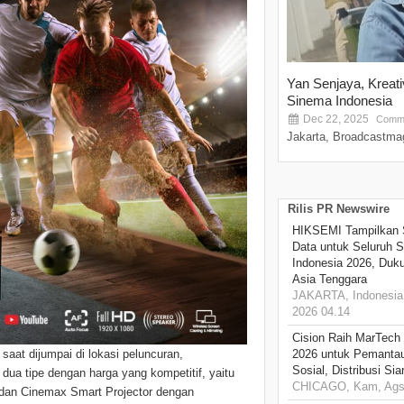
Yan Senjaya, Kreat
Sinema Indonesia
Dec 22, 2025
Comme
Jakarta, Broadcastmag
Rilis PR Newswire
HIKSEMI Tampilkan 
Data untuk Seluruh S
Indonesia 2026, Duk
Asia Tenggara
JAKARTA, Indonesia,
2026 04.14
Cision Raih MarTech
aat dijumpai di lokasi peluncuran,
2026 untuk Pemantau
Sosial, Distribusi Si
dua tipe dengan harga yang kompetitif, yaitu
CHICAGO, Kam, Ags 
 dan Cinemax Smart Projector dengan