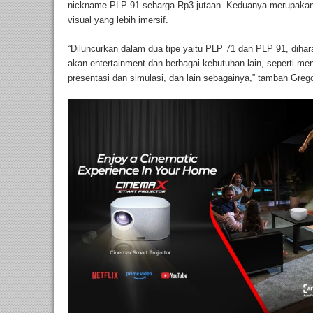
nickname PLP 91 seharga Rp3 jutaan. Keduanya merupakan p
visual yang lebih imersif.
“Diluncurkan dalam dua tipe yaitu PLP 71 dan PLP 91, dih
akan entertainment dan berbagai kebutuhan lain, seperti me
presentasi dan simulasi, dan lain sebagainya,” tambah Grego