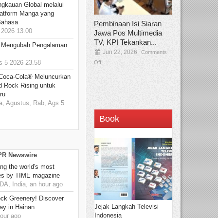
ngkauan Global melalui
atform Manga yang
Bahasa
Pembinaan Isi Siaran
2026 13.00
Jawa Pos Multimedia
TV, KPI Tekankan...
: Mengubah Pengalaman
Jun 22, 2026
Comments
 5 2026 23.58
Off
 Coca-Cola® Meluncurkan
d Rock Rising untuk
ru
, Agustus, Rab, Ags 5
Book
 PR Newswire
g the world's most
es by TIME magazine
, India, an hour ago
ck Greenery! Discover
Jejak Langkah Televisi
ay in Hainan
Indonesia
our ago