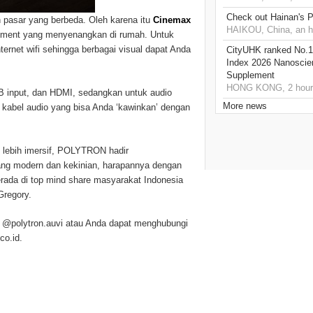
Check out Hainan's P
asar yang berbeda. Oleh karena itu
Cinemax
HAIKOU, China, an h
inment yang menyenangkan di rumah. Untuk
net wifi sehingga berbagai visual dapat Anda
CityUHK ranked No.1
Index 2026 Nanoscie
Supplement
HONG KONG, 2 hour
B input, dan HDMI, sedangkan untuk audio
More news
abel audio yang bisa Anda ‘kawinkan’ dengan
g lebih imersif, POLYTRON hadir
ang modern dan kekinian, harapannya dengan
rada di top mind share masyarakat Indonesia
Gregory.
am @polytron.auvi atau Anda dapat menghubungi
co.id.