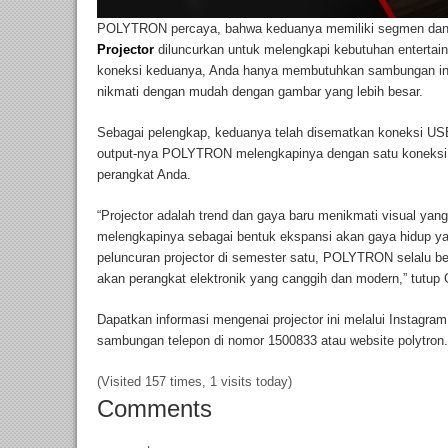
POLYTRON percaya, bahwa keduanya memiliki segmen dan p
Projector
diluncurkan untuk melengkapi kebutuhan enterta
koneksi keduanya, Anda hanya membutuhkan sambungan inter
nikmati dengan mudah dengan gambar yang lebih besar.
Sebagai pelengkap, keduanya telah disematkan koneksi US
output-nya POLYTRON melengkapinya dengan satu koneksi k
perangkat Anda.
“Projector adalah trend dan gaya baru menikmati visual yan
melengkapinya sebagai bentuk ekspansi akan gaya hidup y
peluncuran projector di semester satu, POLYTRON selalu be
akan perangkat elektronik yang canggih dan modern,” tutup 
Dapatkan informasi mengenai projector ini melalui Instagr
sambungan telepon di nomor 1500833 atau website polytron.
(Visited 157 times, 1 visits today)
Comments