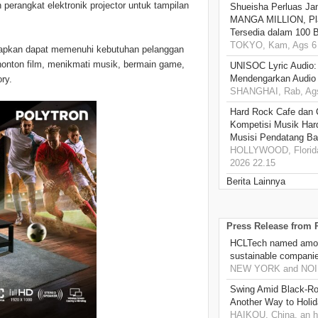
erangkat elektronik projector untuk tampilan
Shueisha Perluas Ja
MANGA MILLION, Pl
Tersedia dalam 100 
TOKYO, Kam, Ags 6 
arapkan dapat memenuhi kebutuhan pelanggan
nonton film, menikmati musik, bermain game,
UNISOC Lyric Audio
Mendengarkan Audio
ry.
SHANGHAI, Rab, Ags
Hard Rock Cafe dan
Kompetisi Musik Har
Musisi Pendatang Ba
HOLLYWOOD, Florida
2026 22.15
Berita Lainnya
Press Release from
HCLTech named amon
sustainable compani
NEW YORK and NOIDA
Swing Amid Black‑Ro
Another Way to Holid
HAIKOU, China, an h