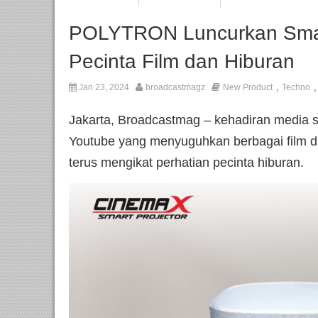
POLYTRON Luncurkan Smart
Pecinta Film dan Hiburan
,
Jan 23, 2024
broadcastmagz
New Product
Techno
Jakarta, Broadcastmag – kehadiran media st
Youtube yang menyuguhkan berbagai film d
terus mengikat perhatian pecinta hiburan.