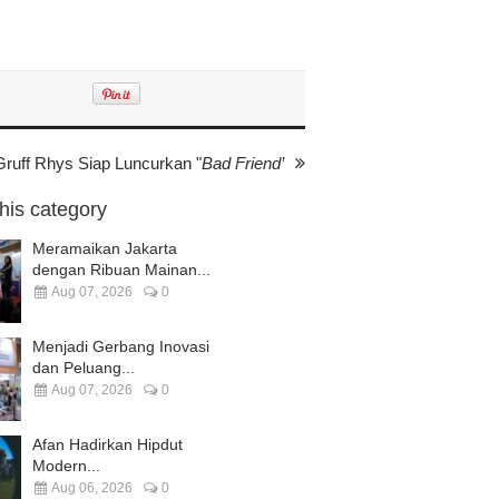
Gruff Rhys Siap Luncurkan "
Bad Friend’
this category
Meramaikan Jakarta
dengan Ribuan Mainan...
Aug 07, 2026
0
Menjadi Gerbang Inovasi
dan Peluang...
Aug 07, 2026
0
Afan Hadirkan Hipdut
Modern...
Aug 06, 2026
0