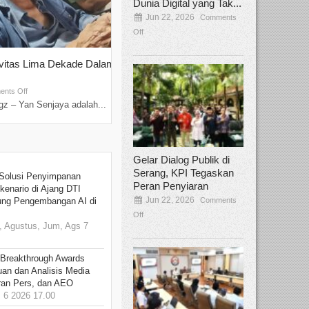
Dunia Digital yang Tak...
Jun 22, 2026
Comments
Off
ivitas Lima Dekade Dalam
Tamee Irelly Menjadi Juri Open Casti
Film Terbaru...
Sep 08, 2025
nts Off
Comments Off
z – Yan Senjaya adalah...
Bekasi, Broadcastmagz – Dalam upaya me
talenta...
Gelar Dialog Publik di
Serang, KPI Tegaskan
Solusi Penyimpanan
Peran Penyiaran
kenario di Ajang DTI
Jun 22, 2026
Comments
ung Pengembangan AI di
Off
 Agustus, Jum, Ags 7
 Breakthrough Awards
an dan Analisis Media
aran Pers, dan AEO
6 2026 17.00