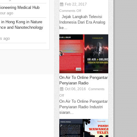
Feb 22, 2017
ioneering Medical Hub
Comments Off
our ago
Jejak Langkah Televisi
 in Hong Kong in Nature
Indonesia Dari Era Analog
nce and Nanotechnology
ke...
s ago
On Air To Online Pengantar
Penyiaran Radio
Oct 06, 2016
Comments
Off
On Air To Online Pengantar
Penyiaran Radio Industri
siaran...