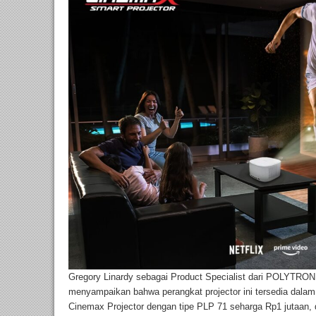
Gregory Linardy sebagai Product Specialist dari POLYTRON s
menyampaikan bahwa perangkat projector ini tersedia dalam 
Cinemax Projector dengan tipe PLP 71 seharga Rp1 jutaan,