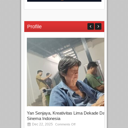
Profile
Yan Senjaya, Kreativitas Lima Dekade Dalam
Tam
Sinema Indonesia
Film
Dec 22, 2025
S
Comments Off