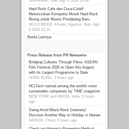
SHANGHAI, Rab, Ags 5 2026 23.58
Hard Rock Cafe dan Coca-Cola®
Meluncurkan Kompetisi Musik Hard Rock
Rising untuk Musisi Pendatang Baru
HOLLYWOOD, Florida, Agustus, Rab, Ags
5 2026 22.15
Berita Lainnya
Press Release from PR Newswire
Bridging Cultures Through Films: ASEAN
Film Festival 2026 to Open this August
with its Largest Programme to Date
HONG KONG, 3 hours ago
HCLTech named among the world's most
sustainable companies by TIME magazine
NEW YORK and NOIDA, India, 5 hours
ago
Swing Amid Black‑Rock Greenery!
Discover Another Way to Holiday in Hainan
HAIKOU, China, 5 hours ago
Check out Hainan's Pioneering Medical