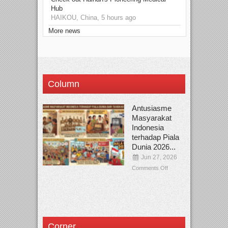
Hub
HAIKOU, China, 5 hours ago
More news
Column
Antusiasme
Masyarakat
Indonesia
terhadap Piala
Dunia 2026...
Jun 27, 2026
Comments Off
Corner