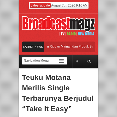
Latest update
August 7th, 2026 9:16 AM
Meramaikan Jakarta dengan Ribuan Mainan dan Produk Bayi dari Seluruh Dunia,
LATEST NEWS
Menjadi Gerbang Inovasi dan Peluang Bisnis Industri Gifts dan Housewares Asia
APMF 2026 Dorong Industri Beralih dari Kampanye ke Kolaborasi Jangka Panjan
Teuku Motana
Rayakan Perpaduan Warisan Dan Semangat Lokal, BIRKENSTOCK INDONESIA M
Merilis Single
Meramaikan Jakarta dengan Ribuan Mainan dan Produk Bayi dari Seluruh Dunia,
Terbarunya Berjudul
“Take It Easy”