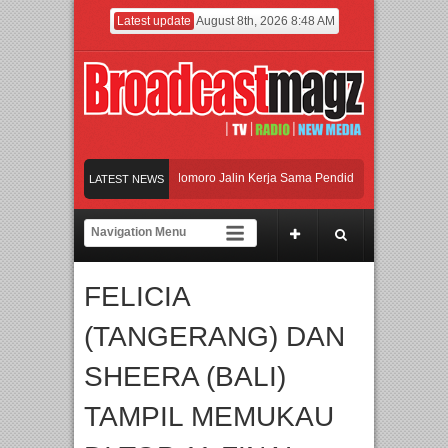
Latest update
August 8th, 2026 8:48 AM
dan Universitas Agung Podomoro Jalin Kerja Sama Pendidikan dan Riset untuk Ce
LATEST NEWS
amaikan Jakarta dengan Ribuan Mainan dan Produk Bayi dari Seluruh Dunia, IBTE
jadi Gerbang Inovasi dan Peluang Bisnis Industri Gifts dan Housewares Asia Teng
FELICIA
dan Universitas Agung Podomoro Jalin Kerja Sama Pendidikan dan Riset untuk Ce
(TANGERANG) DAN
SHEERA (BALI)
TAMPIL MEMUKAU