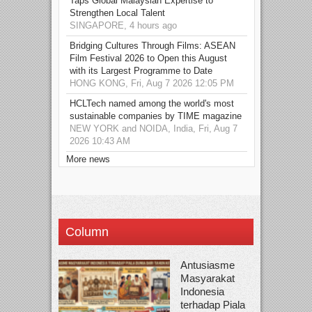
Taps Global Malaysian Expertise to
Strengthen Local Talent
SINGAPORE, 4 hours ago
Bridging Cultures Through Films: ASEAN
Film Festival 2026 to Open this August
with its Largest Programme to Date
HONG KONG, Fri, Aug 7 2026 12:05 PM
HCLTech named among the world's most
sustainable companies by TIME magazine
NEW YORK and NOIDA, India, Fri, Aug 7
2026 10:43 AM
More news
Column
Antusiasme
Masyarakat
Indonesia
terhadap Piala