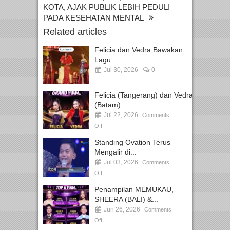
KOTA, AJAK PUBLIK LEBIH PEDULI
PADA KESEHATAN MENTAL
Related articles
Felicia dan Vedra Bawakan
Lagu...
Jul 30, 2026
0
Felicia (Tangerang) dan Vedra
(Batam)...
Jul 22, 2026
Comments
Off
Standing Ovation Terus
Mengalir di...
Jul 03, 2026
Comments
Off
Penampilan MEMUKAU,
SHEERA (BALI) &...
Jun 26, 2026
Comments
Off