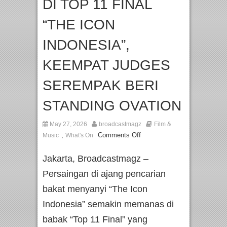
DI TOP 11 FINAL
“THE ICON
INDONESIA”,
KEEMPAT JUDGES
SEREMPAK BERI
STANDING OVATION
May 27, 2026
broadcastmagz
Film &
,
Comments Off
Music
What's On
Jakarta, Broadcastmagz –
Persaingan di ajang pencarian
bakat menyanyi “The Icon
Indonesia” semakin memanas di
babak “Top 11 Final” yang