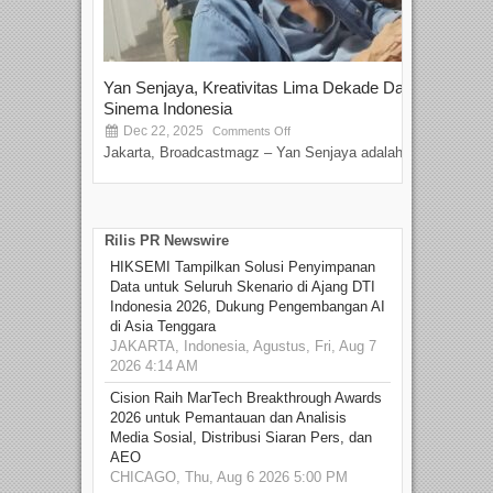
Yan Senjaya, Kreativitas Lima Dekade Dalam
Tam
Sinema Indonesia
Film
Dec 22, 2025
S
Comments Off
Jakarta, Broadcastmagz – Yan Senjaya adalah...
Beka
talen
Rilis PR Newswire
HIKSEMI Tampilkan Solusi Penyimpanan
Data untuk Seluruh Skenario di Ajang DTI
Indonesia 2026, Dukung Pengembangan AI
di Asia Tenggara
JAKARTA, Indonesia, Agustus, Fri, Aug 7
2026 4:14 AM
Cision Raih MarTech Breakthrough Awards
2026 untuk Pemantauan dan Analisis
Media Sosial, Distribusi Siaran Pers, dan
AEO
CHICAGO, Thu, Aug 6 2026 5:00 PM