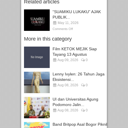
Related articles
“SUAMIKU LUKAKU” AJAK
PUBLIK...
May 11, 2026
Comments Off
More in this category
Film KETOK MEJIK Siap
Tayang 13 Agustus
Aug 09, 2026
0
Lenny Ivylen: 26 Tahun Jaga
Eksistensi...
Aug 08, 2026
0
UI dan Universitas Agung
Podomoro Jalin...
Aug 08, 2026
0
Band Britpop Asal Bogor Piknik