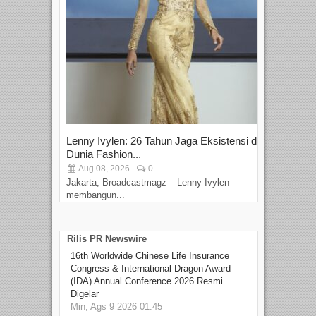
Lenny Ivylen: 26 Tahun Jaga Eksistensi di
Yan
Dunia Fashion...
Sin
Aug 08, 2026
0
D
Jakarta, Broadcastmagz – Lenny Ivylen
Jaka
membangun...
Rilis PR Newswire
16th Worldwide Chinese Life Insurance
Congress & International Dragon Award
(IDA) Annual Conference 2026 Resmi
Digelar
Min, Ags 9 2026 01.45