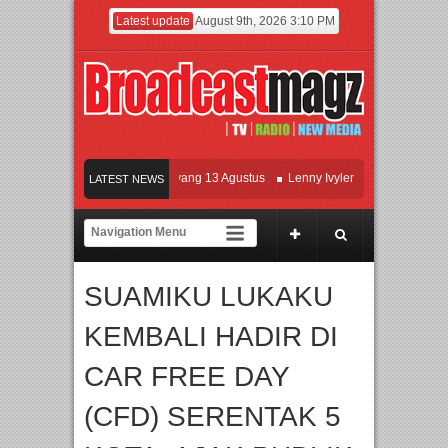
Latest update
August 9th, 2026 3:10 PM
Film KETOK MEJIK Siap Tayang 13 Agustus
Lenny Ivylen: 26 Tahun Jaga Eksist
LATEST NEWS
I dan Universitas Agung Podomoro Jalin Kerja Sama Pendidikan dan Riset untuk 
eramaikan Jakarta dengan Ribuan Mainan dan Produk Bayi dari Seluruh Dunia, I
SUAMIKU LUKAKU
KEMBALI HADIR DI
CAR FREE DAY
(CFD) SERENTAK 5