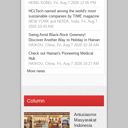
HONG KONG, Fri, Aug 7 2026 12:05 PM
HCLTech named among the world's most
sustainable companies by TIME magazine
NEW YORK and NOIDA, India, Fri, Aug 7
2026 10:43 AM
Swing Amid Black‑Rock Greenery!
Discover Another Way to Holiday in Hainan
HAIKOU, China, Fri, Aug 7 2026 10:34 AM
Check out Hainan's Pioneering Medical
Hub
HAIKOU, China, Fri, Aug 7 2026 10:27 AM
More news
Column
Antusiasme
Masyarakat
Indonesia