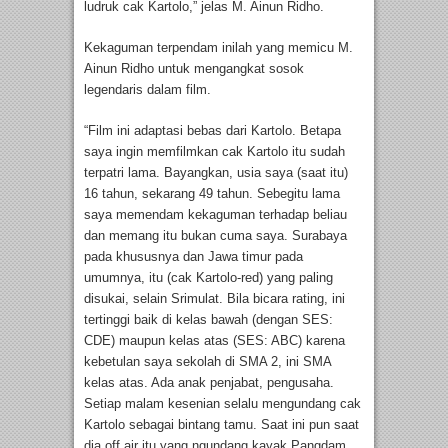
ludruk cak Kartolo,” jelas M. Ainun Ridho.
Kekaguman terpendam inilah yang memicu M.
Ainun Ridho untuk mengangkat sosok
legendaris dalam film.
“Film ini adaptasi bebas dari Kartolo. Betapa
saya ingin memfilmkan cak Kartolo itu sudah
terpatri lama. Bayangkan, usia saya (saat itu)
16 tahun, sekarang 49 tahun. Sebegitu lama
saya memendam kekaguman terhadap beliau
dan memang itu bukan cuma saya. Surabaya
pada khususnya dan Jawa timur pada
umumnya, itu (cak Kartolo-red) yang paling
disukai, selain Srimulat. Bila bicara rating, ini
tertinggi baik di kelas bawah (dengan SES:
CDE) maupun kelas atas (SES: ABC) karena
kebetulan saya sekolah di SMA 2, ini SMA
kelas atas. Ada anak penjabat, pengusaha.
Setiap malam kesenian selalu mengundang cak
Kartolo sebagai bintang tamu. Saat ini pun saat
dia off air itu yang ngundang kayak Pangdam,