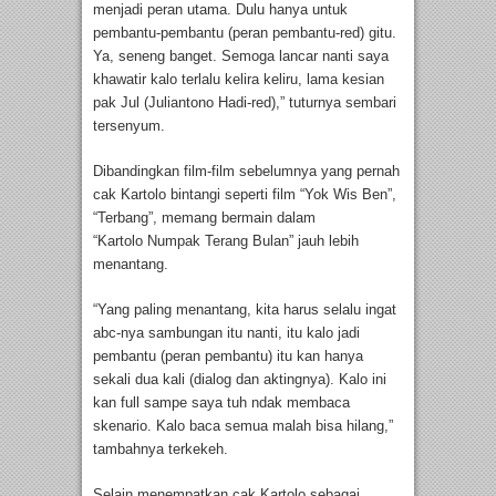
menjadi peran utama. Dulu hanya untuk
pembantu-pembantu (peran pembantu-red) gitu.
Ya, seneng banget. Semoga lancar nanti saya
khawatir kalo terlalu kelira keliru, lama kesian
pak Jul (Juliantono Hadi-red),” tuturnya sembari
tersenyum.
Dibandingkan film-film sebelumnya yang pernah
cak Kartolo bintangi seperti film “Yok Wis Ben”,
“Terbang”, memang bermain dalam
“Kartolo Numpak Terang Bulan” jauh lebih
menantang.
“Yang paling menantang, kita harus selalu ingat
abc-nya sambungan itu nanti, itu kalo jadi
pembantu (peran pembantu) itu kan hanya
sekali dua kali (dialog dan aktingnya). Kalo ini
kan full sampe saya tuh ndak membaca
skenario. Kalo baca semua malah bisa hilang,”
tambahnya terkekeh.
Selain menempatkan cak Kartolo sebagai