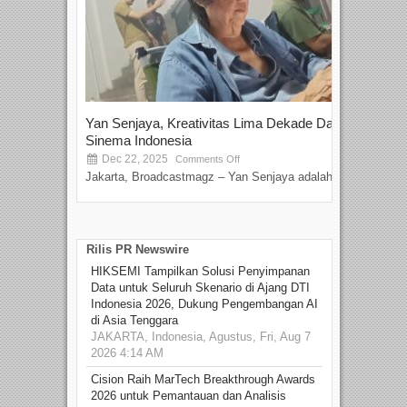
Yan Senjaya, Kreativitas Lima Dekade Dalam
Tam
Sinema Indonesia
Film
Dec 22, 2025
S
Comments Off
Jakarta, Broadcastmagz – Yan Senjaya adalah...
Beka
talen
Rilis PR Newswire
HIKSEMI Tampilkan Solusi Penyimpanan
Data untuk Seluruh Skenario di Ajang DTI
Indonesia 2026, Dukung Pengembangan AI
di Asia Tenggara
JAKARTA, Indonesia, Agustus, Fri, Aug 7
2026 4:14 AM
Cision Raih MarTech Breakthrough Awards
2026 untuk Pemantauan dan Analisis