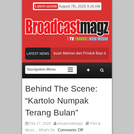
Latest update
August 7th, 2026 9:16 AM
ikan Jakarta dengan Ribuan Mainan dan Produk Bayi dari Seluruh Dunia, IBTE 20
LATEST NEWS
i Gerbang Inovasi dan Peluang Bisnis Industri Gifts dan Housewares Asia Tenggar
026 Dorong Industri Beralih dari Kampanye ke Kolaborasi Jangka Panjang
Behind The Scene:
an Perpaduan Warisan Dan Semangat Lokal, BIRKENSTOCK INDONESIA Membuka 
“Kartolo Numpak
ikan Jakarta dengan Ribuan Mainan dan Produk Bayi dari Seluruh Dunia, IBTE 20
Terang Bulan”
Feb 17, 2020
broadcastmagz
Film &
,
Comments Off
Music
What's On