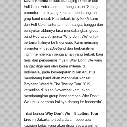
David Ananda
selaku Managing Director dari
Full Color Entertainment mengatakan “Sebagai
promoter musik yang khusus mendatangkan
grup band musik Pria terbaik (
Boyband
) kami
dari Full Color Entertainment sangat bangga dan
bersyukur akhirnya bisa mendatangkan group
band Pop asal Amerika “Why don’t We” untuk
pertama kalinya ke Indonesia. Kami memang
promoter khusus
Boyband
dan berkomitmen
ingin memberikan pengalaman yang terbaik bagi
fans dan penggemar musik Why Don’t We yang
sangat digemari oleh kaum milenial di
Indonesia, pada kesempatan bulan Agustus
mendatang kami akan menggelar konser
Boyband Westlife The Twenty Tour 2019,
kemudiaa di bulan November kami akan
mendatangkan group band tampan Why Don’t
We untuk pertama kalinya datang ke Indonesia”.
Tiket konser
Why Don’t We – 8 Letters Tour
Live in Jakarta
tersedia dalam beberapa
kategori kelas yang akan dijual secara online