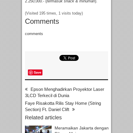
2.250,000.- (
termasuk snack & minuman
).
(Visited 195 times, 1 visits today)
Comments
comments
Save
Epson Menghadirkan Proyektor Laser
3LCD Terkecil di Dunia
Faye Risakotta Rilis Stay Home (String
Section) Ft. Daniel Clift
Related articles
Meramaikan Jakarta dengan