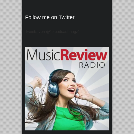
Follow me on Twitter
Tweets von @"broadcastmagz"