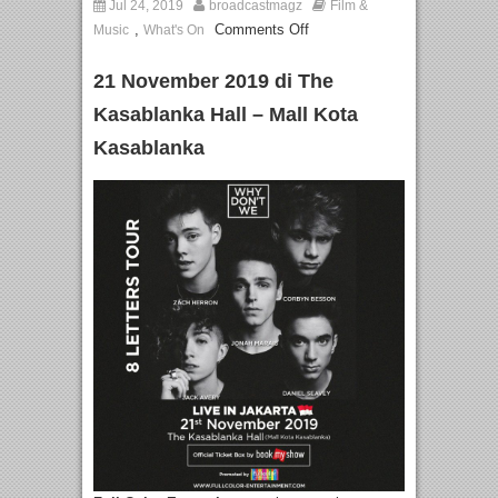
Jul 24, 2019
broadcastmagz
Film &
,
Comments Off
Music
What's On
21 November 2019 di The
Kasablanka Hall – Mall Kota
Kasablanka