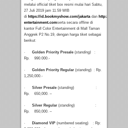
melalui official tiket box resmi mulai hari Sabtu,
27 Juli 2019 jam 11.59 WIB
di
https://id.bookmyshow.com/jakarta
dan
http://www.fullco
entertainment.com
serta secara offline di
kantor Full Color Entertainment di Mall Taman
Anggrek P2 No.19, dengan harga tiket sebagai
berikut:
·
Golden Priority Presale
(
standing)
:
Rp. 990.000.-
·
Golden Priority Regular
(
standing
) : Rp.
1,250,000.-
·
Silver Presale
(
standing
) :
Rp. 650,000. –
·
Silver Regular
(
standing
) :
Rp. 850,000. –
·
Diamond VIP
(numbered seating) : Rp: