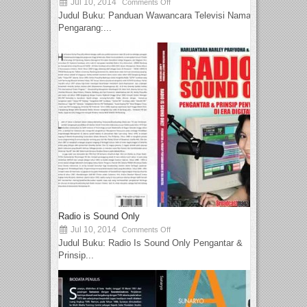
Jul 10, 2014
Comments Off
Judul Buku: Panduan Wawancara Televisi Nama
Pengarang:...
Radio is Sound Only
Jul 10, 2014
Comments Off
Judul Buku: Radio Is Sound Only Pengantar &
Prinsip...