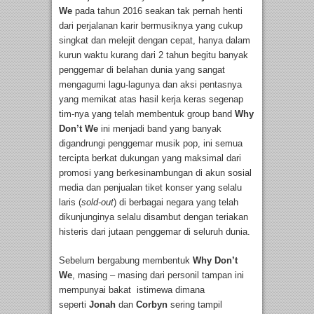
We
pada tahun 2016 seakan tak pernah henti
dari perjalanan karir bermusiknya yang cukup
singkat dan melejit dengan cepat, hanya dalam
kurun waktu kurang dari 2 tahun begitu banyak
penggemar di belahan dunia yang sangat
mengagumi lagu-lagunya dan aksi pentasnya
yang memikat atas hasil kerja keras segenap
tim-nya yang telah membentuk group band
Why
Don’t We
ini menjadi band yang banyak
digandrungi penggemar musik pop, ini semua
tercipta berkat dukungan yang maksimal dari
promosi yang berkesinambungan di akun sosial
media dan penjualan tiket konser yang selalu
laris (
sold-out
) di berbagai negara yang telah
dikunjunginya selalu disambut dengan teriakan
histeris dari jutaan penggemar di seluruh dunia.
Sebelum bergabung membentuk
Why Don’t
We
, masing – masing dari personil tampan ini
mempunyai bakat istimewa dimana
seperti
Jonah
dan
Corbyn
sering tampil