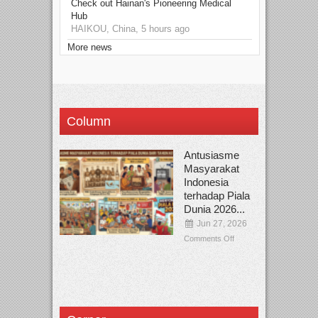
Check out Hainan's Pioneering Medical
Hub
HAIKOU, China, 5 hours ago
More news
Column
Antusiasme
Masyarakat
Indonesia
terhadap Piala
Dunia 2026...
Jun 27, 2026
Comments Off