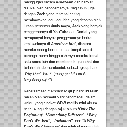
menggugah secara
live-steam
dan banyak
disukai oleh penggemarnya, begitupun juga
dengan
Zach
yang terkenal sering
membawakan lagu-lagu hits yang ditonton oleh
jutaan penonton dunia maya,
Jack
yang banyak
penggemarnya di
YouTube
dan
Daniel
yang
mempunyai banyak penggemarnya berkat
kepiawainnya di
American Idol
, diantara
mereka sering bertemu saat tampil solo di
berbagai acara hingga akhirnya mereka kenal
satu sama lain dan membentuk grup chat dan
terlahirlah ide membentuk sebuah group band
‘
Why Don’t We ?
” (
mengapa kita tidak
bergabung saja?
).
Kebersamaan membentuk grup band ini telah
melahirkan moment yang fenomenal, dalam
waktu yang singkat
WDW
merilis mini album
berisi 4 lagu dengan tajuk album
‘
Only The
Beginning’
;
“
Something Different”
, “
Why
Don’t We Just”
, “
Invitation”
dan
“
A Why
Don’t We Christmas
”
dan telah di tonton oleh