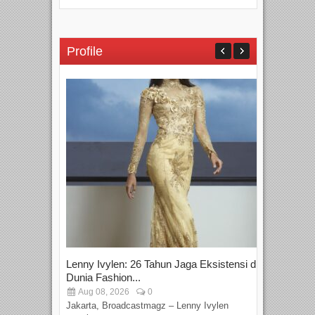
Profile
Lenny Ivylen: 26 Tahun Jaga Eksistensi di
Yan
Dunia Fashion...
Sin
Aug 08, 2026
0
D
Jakarta, Broadcastmagz – Lenny Ivylen
Jaka