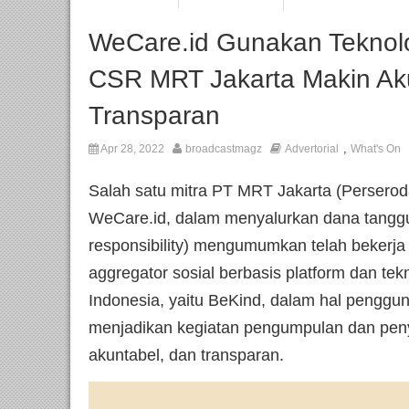
WeCare.id Gunakan Teknolo
CSR MRT Jakarta Makin Ak
Transparan
,
Apr 28, 2022
broadcastmagz
Advertorial
What's On
Salah satu mitra PT MRT Jakarta (Persero
WeCare.id, dalam menyalurkan dana tanggun
responsibility) mengumumkan telah bekerj
aggregator sosial berbasis platform dan tek
Indonesia, yaitu BeKind, dalam hal penggun
menjadikan kegiatan pengumpulan dan penyal
akuntabel, dan transparan.