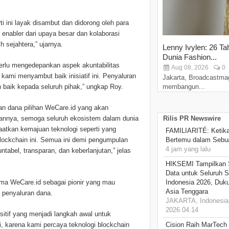
 ini layak disambut dan didorong oleh para
 enabler dari upaya besar dan kolaborasi
 sejahtera,” ujarnya.
Lenny Ivylen: 26 Ta
Dunia Fashion...
perlu mengedepankan aspek akuntabilitas
Aug 08, 2026
0
kami menyambut baik inisiatif ini. Penyaluran
Jakarta, Broadcastma
 baik kepada seluruh pihak,” ungkap Roy.
membangun...
n dana pilihan WeCare.id yang akan
annya, semoga seluruh ekosistem dalam dunia
Rilis PR Newswire
aatkan kemajuan teknologi seperti yang
FAMILIARITÉ: Ketika
lockchain ini. Semua ini demi pengumpulan
Bertemu dalam Sebua
4 jam yang lalu
ntabel, transparan, dan keberlanjutan,” jelas
HIKSEMI Tampilkan 
Data untuk Seluruh S
ma WeCare.id sebagai pionir yang mau
Indonesia 2026, Duk
Asia Tenggara
 penyaluran dana.
JAKARTA, Indonesia,
2026 04.14
itif yang menjadi langkah awal untuk
, karena kami percaya teknologi blockchain
Cision Raih MarTech