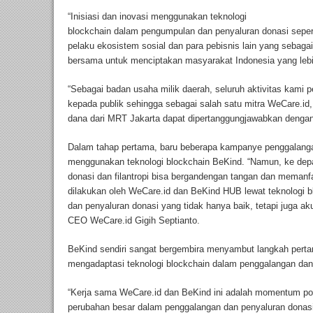
“Inisiasi dan inovasi menggunakan teknologi
blockchain dalam pengumpulan dan penyaluran donasi seperti
pelaku ekosistem sosial dan para pebisnis lain yang sebagai
bersama untuk menciptakan masyarakat Indonesia yang lebih
“Sebagai badan usaha milik daerah, seluruh aktivitas kami 
kepada publik sehingga sebagai salah satu mitra WeCare.id, 
dana dari MRT Jakarta dapat dipertanggungjawabkan dengan
Dalam tahap pertama, baru beberapa kampanye penggalanga
menggunakan teknologi blockchain BeKind. “Namun, ke dep
donasi dan filantropi bisa bergandengan tangan dan memanf
dilakukan oleh WeCare.id dan BeKind HUB lewat teknologi b
dan penyaluran donasi yang tidak hanya baik, tetapi juga aku
CEO WeCare.id Gigih Septianto.
BeKind sendiri sangat bergembira menyambut langkah perta
mengadaptasi teknologi blockchain dalam penggalangan dan
“Kerja sama WeCare.id dan BeKind ini adalah momentum pos
perubahan besar dalam penggalangan dan penyaluran donasi