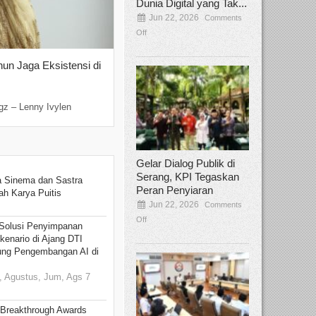
Dunia Digital yang Tak...
Jun 22, 2026
Comments
Off
hun Jaga Eksistensi di
Yan Senjaya, Kreativitas Lima Dekad
Sinema Indonesia
Dec 22, 2025
Comments Off
gz – Lenny Ivylen
Jakarta, Broadcastmagz – Yan Senjaya ada
Gelar Dialog Publik di
Serang, KPI Tegaskan
 Sinema dan Sastra
Peran Penyiaran
h Karya Puitis
Jun 22, 2026
Comments
Off
Solusi Penyimpanan
kenario di Ajang DTI
ung Pengembangan AI di
 Agustus, Jum, Ags 7
 Breakthrough Awards