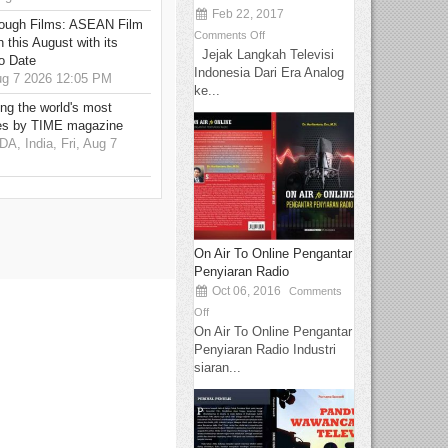
Feb 22, 2017
hrough Films: ASEAN Film
Comments Off
 this August with its
Jejak Langkah Televisi
o Date
Indonesia Dari Era Analog
g 7 2026 12:05 PM
ke...
g the world's most
es by TIME magazine
 India, Fri, Aug 7
On Air To Online Pengantar
Penyiaran Radio
Oct 06, 2016
Comments
Off
On Air To Online Pengantar
Penyiaran Radio Industri
siaran...