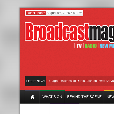
Latest update
August 8th, 2026 5:01 PM
Lenny Ivylen: 26 Tahun Jaga Eksistensi di Dunia Fashion lewat Karya
UI
LATEST NEWS
WHAT’S ON
BEHIND THE SCENE
NEW
Y CHANNEL
FILM & MUSIC