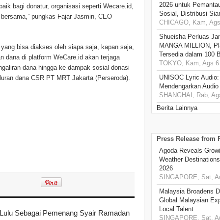
2026 untuk Pemantau
k bagi donatur, organisasi seperti Wecare.id,
Sosial, Distribusi Si
 bersama,” pungkas Fajar Jasmin, CEO
CHICAGO, Kam, Ags 
Shueisha Perluas Ja
MANGA MILLION, Pl
l yang bisa diakses oleh siapa saja, kapan saja,
Tersedia dalam 100 
 dana di platform WeCare.id akan terjaga
TOKYO, Kam, Ags 6 
engaliran dana hingga ke dampak sosial donasi
UNISOC Lyric Audio
nyaluran dana CSR PT MRT Jakarta (Perseroda).
Mendengarkan Audio
SHANGHAI, Rab, Ags
Berita Lainnya
Press Release from
Agoda Reveals Growin
Weather Destination
2026
SINGAPORE, Sat, Au
Malaysia Broadens Di
Global Malaysian Exp
Local Talent
ih Lulu Sebagai Pemenang Syair Ramadan
SINGAPORE, Sat, Au