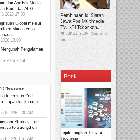
an dan Analisis Media
aran Pers, dan AEO
6 2026 17.00
Pembinaan Isi Siaran
Jawa Pos Multimedia
ngkauan Global melalui
TV, KPI Tekankan...
atform Manga yang
Jun 22, 2026
Comments
Bahasa
2026 13.00
Off
: Mengubah Pengalaman
 5 2026 23.58
Book
 PR Newswire
g Interest in Cool-
s in Japan for Summer
g 8 2026 2:00 AM
aspora Strategy, Taps
ertise to Strengthen
Jejak Langkah Televisi
Indonesia
g 8 2026 1:57 AM