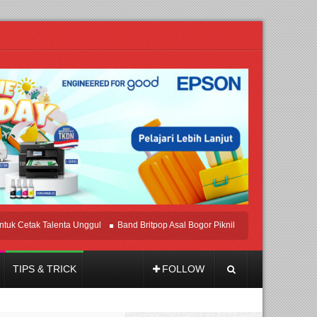
etak Talenta Unggul
Band Britpop Asal Bogor Piknik Rilis Mini Album “Astrometr
TIPS & TRICK
FOLLOW