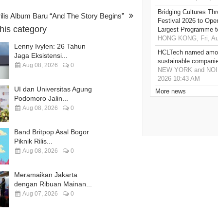
Bridging Cultures T
ilis Album Baru “And The Story Begins”
Festival 2026 to Open
this category
Largest Programme t
HONG KONG, Fri, Au
Lenny Ivylen: 26 Tahun
HCLTech named amon
Jaga Eksistensi...
sustainable compani
Aug 08, 2026
0
NEW YORK and NOIDA,
2026 10:43 AM
UI dan Universitas Agung
More news
Podomoro Jalin...
Aug 08, 2026
0
Band Britpop Asal Bogor
Piknik Rilis...
Aug 08, 2026
0
Meramaikan Jakarta
dengan Ribuan Mainan...
Aug 07, 2026
0