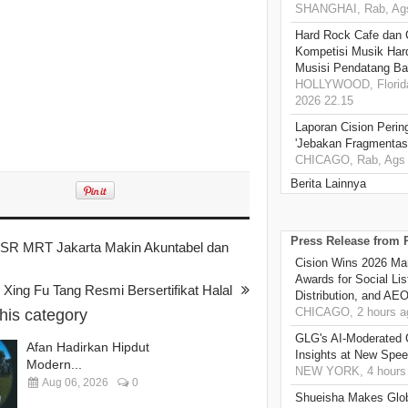
SHANGHAI, Rab, Ags
Hard Rock Cafe dan
Kompetisi Musik Har
Musisi Pendatang Ba
HOLLYWOOD, Florida
2026 22.15
Laporan Cision Perin
'Jebakan Fragmentas
CHICAGO, Rab, Ags 
Berita Lainnya
Press Release from
CSR MRT Jakarta Makin Akuntabel dan
Cision Wins 2026 Ma
Awards for Social Li
Xing Fu Tang Resmi Bersertifikat Halal
Distribution, and AE
CHICAGO, 2 hours a
this category
GLG's AI-Moderated 
Afan Hadirkan Hipdut
Insights at New Spe
Modern...
NEW YORK, 4 hours
Aug 06, 2026
0
Shueisha Makes Glo