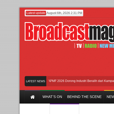
Latest update
August 6th, 2026 2:31 PM
 “Jangan Ungkit-Ungkit”
APMF 2026 Dorong Industri Beralih dari Kampanye k
LATEST NEWS
WHAT’S ON
BEHIND THE SCENE
NEW
Y CHANNEL
FILM & MUSIC