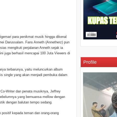
igemari para penikmat musik hingga dikenal
unei Darussalam. Fans Anneth (Annetherz) pun
usias mengikuti perjalanan Anneth sejak ia
ini juga berhasil mencapai 100 Juta Viewers di
Profile
arya terbarunya, yaitu meluncurkan album
ilis single yang akan menjadi pembuka dalam
h Co-Writer dan penata musiknya, Jeffrey
 sebelumnya yang bernuansa mellow dengan
stik dengan balutan tempo sedang.
 positif kepada teman dan orang-orang