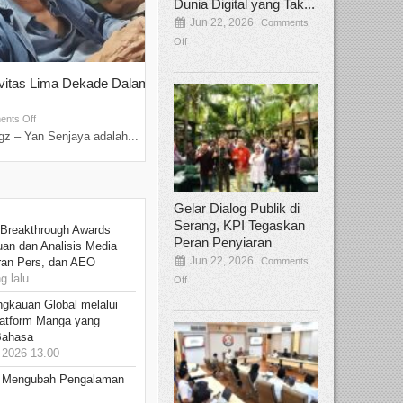
Dunia Digital yang Tak...
Jun 22, 2026
Comments
Off
ivitas Lima Dekade Dalam
Tamee Irelly Menjadi Juri Open Casti
Film Terbaru...
Sep 08, 2025
nts Off
Comments Off
z – Yan Senjaya adalah...
Bekasi, Broadcastmagz – Dalam upaya me
talenta...
Gelar Dialog Publik di
Serang, KPI Tegaskan
 Breakthrough Awards
Peran Penyiaran
an dan Analisis Media
Jun 22, 2026
Comments
aran Pers, dan AEO
 lalu
Off
ngkauan Global melalui
atform Manga yang
Bahasa
2026 13.00
: Mengubah Pengalaman