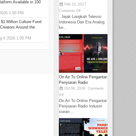
tform Available in 100
Feb 22, 2017
Comments Off
2026 1:00 PM
Jejak Langkah Televisi
 $1 Million Culture Fund
Indonesia Dari Era Analog
Creators Around the
ke...
 6 2026 1:00 PM
On Air To Online Pengantar
Penyiaran Radio
Oct 06, 2016
Comments
Off
On Air To Online Pengantar
Penyiaran Radio Industri
siaran...