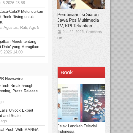
 5 2026 23.58
 Coca-Cola® Meluncurkan
Pembinaan Isi Siaran
d Rock Rising untuk
Jawa Pos Multimedia
ru
TV, KPI Tekankan...
, Agustus, Rab, Ags 5
Jun 22, 2026
Comments
Off
gatkan Merek tentang
i Data' yang Merugikan
5 2026 14.00
Book
 PR Newswire
rTech Breakthrough
stening, Press Release
O
go
Calls Unlock Expert
ed and Scale
 ago
Jejak Langkah Televisi
bal Push With MANGA
Indonesia