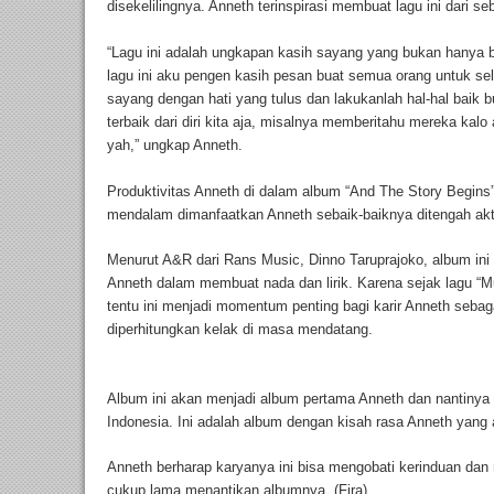
disekelilingnya. Anneth terinspirasi membuat lagu ini dari se
“Lagu ini adalah ungkapan kasih sayang yang bukan hanya ber
lagu ini aku pengen kasih pesan buat semua orang untuk s
sayang dengan hati yang tulus dan lakukanlah hal-hal baik b
terbaik dari diri kita aja, misalnya memberitahu mereka kal
yah,” ungkap Anneth.
Produktivitas Anneth di dalam album “And The Story Begins
mendalam dimanfaatkan Anneth sebaik-baiknya ditengah akti
Menurut A&R dari Rans Music, Dinno Taruprajoko, album i
Anneth dalam membuat nada dan lirik. Karena sejak lagu “Mun
tentu ini menjadi momentum penting bagi karir Anneth seba
diperhitungkan kelak di masa mendatang.
Album ini akan menjadi album pertama Anneth dan nantinya 
Indonesia. Ini adalah album dengan kisah rasa Anneth yang
Anneth berharap karyanya ini bisa mengobati kerinduan da
cukup lama menantikan albumnya. (Fira)