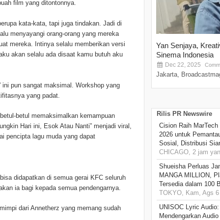
buah film yang ditontonnya.
upa kata-kata, tapi juga tindakan. Jadi di
elalu menyayangi orang-orang yang mereka
uat mereka. Intinya selalu memberikan versi
Yan Senjaya, Kreat
o aku akan selalu ada disaat kamu butuh aku
Sinema Indonesia
Dec 22, 2025
Comme
Jakarta, Broadcastmag
” ini pun sangat maksimal. Workshop yang
fitasnya yang padat.
Rilis PR Newswire
ni betul-betul memaksimalkan kemampuan
Cision Raih MarTech
gkin Hari ini, Esok Atau Nanti” menjadi viral,
2026 untuk Pemantau
gai pencipta lagu muda yang dapat
Sosial, Distribusi Si
CHICAGO, 2 jam yang
Shueisha Perluas Ja
MANGA MILLION, Pl
bisa didapatkan di semua gerai KFC seluruh
Tersedia dalam 100 
 akan ia bagi kepada semua pendengarnya.
TOKYO, Kam, Ags 6 
UNISOC Lyric Audio
n mimpi dari Annetherz yang memang sudah
Mendengarkan Audio