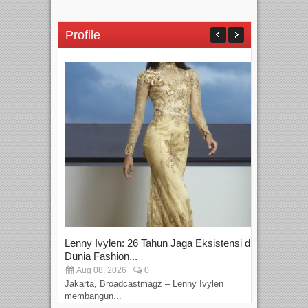
Profile
Lenny Ivylen: 26 Tahun Jaga Eksistensi di
Yan
Dunia Fashion...
Sin
Aug 08, 2026
0
D
Jakarta, Broadcastmagz – Lenny Ivylen
Jaka
membangun...