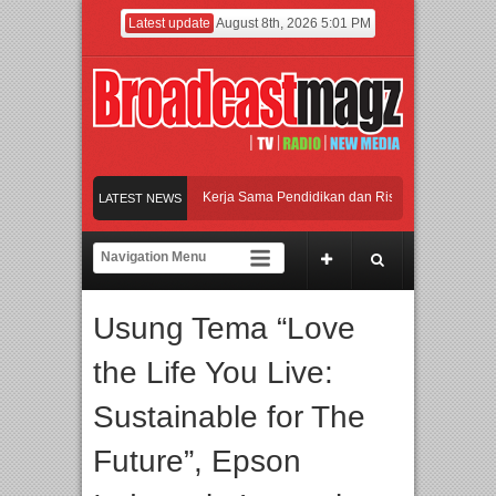
Latest update
August 8th, 2026 5:01 PM
itas Agung Podomoro Jalin Kerja Sama Pendidikan dan Riset untuk Cetak Talenta 
LATEST NEWS
an Ribuan Mainan dan Produk Bayi dari Seluruh Dunia, IBTE 2026 Siap Digelar!
a, IGHE 2026 Kembali Digelar di Jakarta
Usung Tema “Love
the Life You Live:
Sustainable for The
Future”, Epson