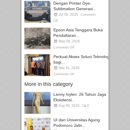
Dengan Printer Dye-
Sublimation Generasi...
Jul 08, 2026
Comments
Off
Epson Asia Tenggara Buka
Pendaftaran...
May 08, 2026
Comments Off
Perkuat Akses Solusi Teknologi
bagi...
Mar 31, 2026
Comments Off
More in this category
Lenny Ivylen: 26 Tahun Jaga
Eksistensi...
Aug 08, 2026
0
UI dan Universitas Agung
Podomoro Jalin...