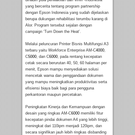
yang bercerita tentang program partnership
dengan Epson Indonesia yang sudah dijelaskan
berupa dukungan rehabilitasi terumbu karang di
Alor. Program tersebut sejalan dengan
campaign ‘Turn Down the Heat’.
Melalui peluncuran Printer Bisnis Multifungsi A3
terbaru yaitu Workforce Enterprise AM-C
4000
,
C
5000
, dan C
6000
, pada rentang kecepatan
cetak secara berurutan 40, 50, 60 halaman per
menit, Epson mampu menyediakan solusi
mencetak warna dan penggandaan dokumen
yang mampu meningkatkan produktivitas serta
efisiensi biaya baik bagi para pengguna
perkantoran maupun percetakan.
Peningkatan Kinerja dan Kemampuan dengan
desain yang ringkas AM-C
6000
memiliki fitur
kecepatan pindai dokumen A4 yang lebih tinggi,
meningkat dari 110ipm menjadi 120ipm, dan
secara signifikan jauh lebih ringkas disbanding