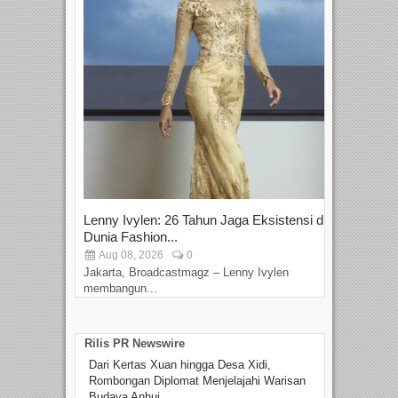
Lenny Ivylen: 26 Tahun Jaga Eksistensi di
Yan
Dunia Fashion...
Sin
Aug 08, 2026
0
D
Jakarta, Broadcastmagz – Lenny Ivylen
Jaka
membangun...
Rilis PR Newswire
Dari Kertas Xuan hingga Desa Xidi,
Rombongan Diplomat Menjelajahi Warisan
Budaya Anhui