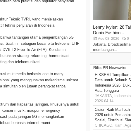
rkan para praktisi dan regulator penyiaran
rektur Teknik TVRI, yang menjelaskan
if teknis penyiaran di Indonesia.
Lenny Ivylen: 26 Ta
Dunia Fashion...
i bahwa tantangan utama pengembangan 5G
Aug 08, 2026
0
i. Saat ini, sebagian besar pita frekuensi UHF
Jakarta, Broadcastma
al DVB-T2 Free-To-Air (FTA). Kondisi ini
membangun...
tuhkan strategi refarming, harmonisasi
ting dan telekomunikasi.
Rilis PR Newswire
busi multimedia berbasis one-to-many
HIKSEMI Tampilkan 
nsional yang menggunakan mekanisme unicast.
Data untuk Seluruh S
Indonesia 2026, Duk
ra simultan oleh jutaan perangkat tanpa
Asia Tenggara
JAKARTA, Indonesia,
2026 04.14
pektrum dan kapasitas jaringan, khususnya untuk
Cision Raih MarTech
ews, konser musik, maupun emergency
2026 untuk Pemantau
oadcast pada jaringan 5G memungkinkan
Sosial, Distribusi Si
ribusi berbasis internet murni.
CHICAGO, Kam, Ags 