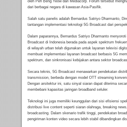
oleh Peh Beng Yeow dari Mediacorp. Forum tersebut menghadi
dari berbagai negara di kawasan Asia-Pasifik.
Salah satu panelis adalah Bernardus Satriyo Dharmanto, Di
tantangan implementasi teknologi 5G Broadcast dari perspekt
Dalam paparannya, Bernardus Satriyo Dharmanto menyorot
Broadcast di Indonesia berada pada aspek spektrum frekuens
di wilayah urban telah digunakan untuk layanan televisi digit
membuat implementasi layanan broadcast berbasis 5G membu
spektrum, dan sinkronisasi kebijakan antara sektor broadcas
Secara teknis, 5G Broadcast menawarkan pendekatan distri
transmission, berbeda dengan model OTT streaming konve
Dengan arsitektur ini, satu sinyal siaran dapat diterima seca
membebani kapasitas jaringan broadband seluler.
Teknologi ini juga memiliki keunggulan dari sisi efisiensi s
distribusi live content seperti siaran olahraga, breaking n
broadcasting. Dalam skenario trafik tinggi, pendekatan br
pengiriman konten video secara lebih stabil dibandingkan dist