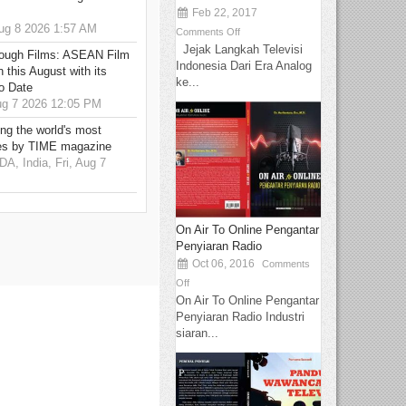
Feb 22, 2017
g 8 2026 1:57 AM
Comments Off
Jejak Langkah Televisi
hrough Films: ASEAN Film
Indonesia Dari Era Analog
 this August with its
ke...
o Date
g 7 2026 12:05 PM
g the world's most
es by TIME magazine
 India, Fri, Aug 7
On Air To Online Pengantar
Penyiaran Radio
Oct 06, 2016
Comments
Off
On Air To Online Pengantar
Penyiaran Radio Industri
siaran...