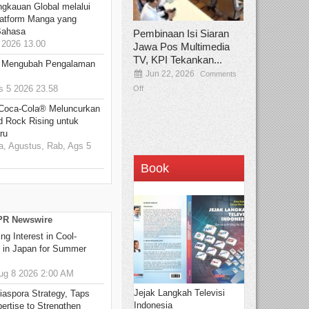
ngkauan Global melalui
atform Manga yang
Bahasa
Pembinaan Isi Siaran
2026 13.00
Jawa Pos Multimedia
TV, KPI Tekankan...
: Mengubah Pengalaman
Jun 22, 2026
Comments
 5 2026 23.58
Off
 Coca-Cola® Meluncurkan
d Rock Rising untuk
ru
, Agustus, Rab, Ags 5
Book
 PR Newswire
g Interest in Cool-
s in Japan for Summer
g 8 2026 2:00 AM
Jejak Langkah Televisi
aspora Strategy, Taps
Indonesia
ertise to Strengthen