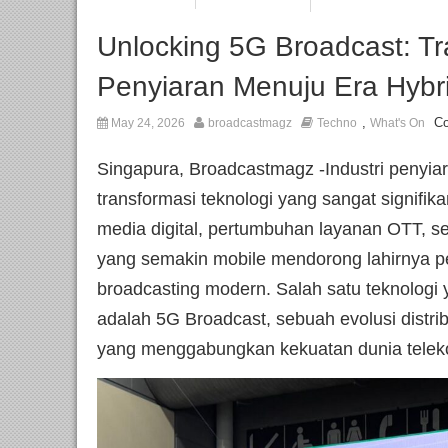
Unlocking 5G Broadcast: Tr
Penyiaran Menuju Era Hybr
,
C
May 24, 2026
broadcastmagz
Techno
What's On
Singapura, Broadcastmagz -Industri penyia
transformasi teknologi yang sangat signif
media digital, pertumbuhan layanan OTT, se
yang semakin mobile mendorong lahirnya p
broadcasting modern. Salah satu teknologi 
adalah 5G Broadcast, sebuah evolusi distr
yang menggabungkan kekuatan dunia telek