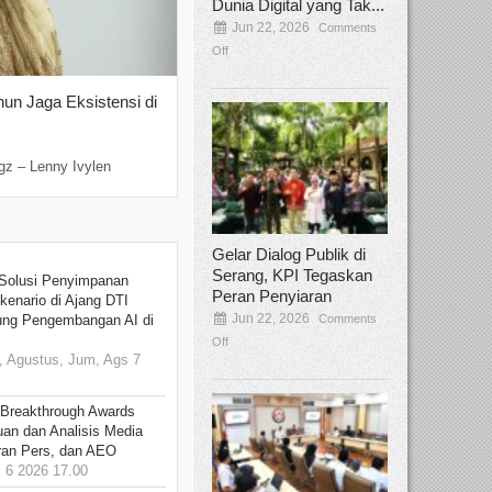
Dunia Digital yang Tak...
Jun 22, 2026
Comments
Off
hun Jaga Eksistensi di
Yan Senjaya, Kreativitas Lima Dekad
Sinema Indonesia
Dec 22, 2025
Comments Off
gz – Lenny Ivylen
Jakarta, Broadcastmagz – Yan Senjaya ada
Gelar Dialog Publik di
Serang, KPI Tegaskan
Solusi Penyimpanan
Peran Penyiaran
kenario di Ajang DTI
Jun 22, 2026
Comments
ung Pengembangan AI di
Off
 Agustus, Jum, Ags 7
 Breakthrough Awards
an dan Analisis Media
aran Pers, dan AEO
6 2026 17.00