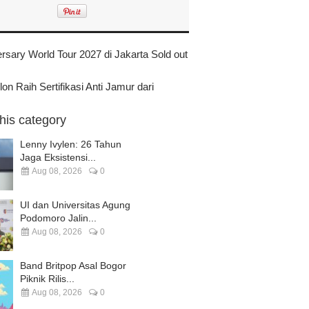
ersary World Tour 2027 di Jakarta Sold out
on Raih Sertifikasi Anti Jamur dari
this category
Lenny Ivylen: 26 Tahun
Jaga Eksistensi...
Aug 08, 2026
0
UI dan Universitas Agung
Podomoro Jalin...
Aug 08, 2026
0
Band Britpop Asal Bogor
Piknik Rilis...
Aug 08, 2026
0