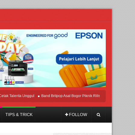
alenta Unggul
Band Britpop Asal Bogor Piknik Rilis Mini Album “Astrometri”
TIPS & TRICK
FOLLOW