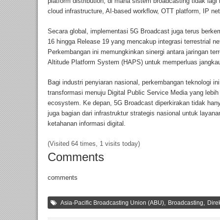
platform distribution, di mana sistem broadcasting tidak lagi 
cloud infrastructure, AI-based workflow, OTT platform, IP ne
Secara global, implementasi 5G Broadcast juga terus berk
16 hingga Release 19 yang mencakup integrasi terrestrial ne
Perkembangan ini memungkinkan sinergi antara jaringan terres
Altitude Platform System (HAPS) untuk memperluas jangkaua
Bagi industri penyiaran nasional, perkembangan teknologi 
transformasi menuju Digital Public Service Media yang lebih 
ecosystem. Ke depan, 5G Broadcast diperkirakan tidak hanya 
juga bagian dari infrastruktur strategis nasional untuk layan
ketahanan informasi digital.
(Visited 64 times, 1 visits today)
Comments
comments
,
,
Asia-Pacific Broadcasting Union (ABU)
Broadcasting
Dire