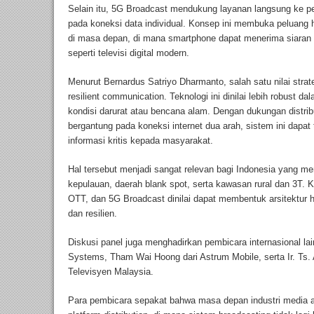
Selain itu, 5G Broadcast mendukung layanan langsung ke p
pada koneksi data individual. Konsep ini membuka peluang ha
di masa depan, di mana smartphone dapat menerima siaran m
seperti televisi digital modern.
Menurut Bernardus Satriyo Dharmanto, salah satu nilai str
resilient communication. Teknologi ini dinilai lebih robust
kondisi darurat atau bencana alam. Dengan dukungan distri
bergantung pada koneksi internet dua arah, sistem ini dapa
informasi kritis kepada masyarakat.
Hal tersebut menjadi sangat relevan bagi Indonesia yang mem
kepulauan, daerah blank spot, serta kawasan rural dan 3T. Ko
OTT, dan 5G Broadcast dinilai dapat membentuk arsitektur 
dan resilien.
Diskusi panel juga menghadirkan pembicara internasional la
Systems, Tham Wai Hoong dari Astrum Mobile, serta Ir. Ts.
Televisyen Malaysia.
Para pembicara sepakat bahwa masa depan industri media a