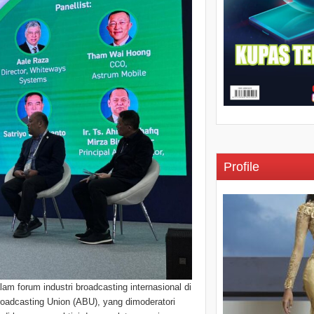
Profile
am forum industri broadcasting internasional di
roadcasting Union (ABU), yang dimoderatori