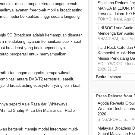
Shueisha Perluas Ja
erangkat mobile tanpa ketergantungan penuh
MANGA MILLION, Pl
dirnya layanan free-to-air mobile broadcasting
Tersedia dalam 100 
ultimedia berkualitas tinggi secara langsung
TOKYO, Kam, Ags 6 
UNISOC Lyric Audio
Mendengarkan Audio
ategis 5G Broadcast adalah kemampuan disaster
SHANGHAI, Rab, Ags
 dalam mendukung layanan komunikasi publik saat
Hard Rock Cafe dan
busi broadcast yang tidak sepenuhnya
Kompetisi Musik Har
t tetap beroperasi untuk menyampaikan
Musisi Pendatang Ba
HOLLYWOOD, Florida
2026 22.15
iliki tantangan geografis berupa wilayah
Berita Lainnya
mbinasi antara DVB-T2 terrestrial, satelit,
hybrid broadcasting ecosystem yang lebih kuat
Press Release from
Agoda Reveals Growin
innya seperti Aale Raza dari Whiteways
Weather Destination
 Ahmad Shafiq Mirza Bin Mansor dari Radio
2026
SINGAPORE, Sat, Au
Malaysia Broadens Di
kan bergerak menuju model integrated multi-
Global Malaysian Exp