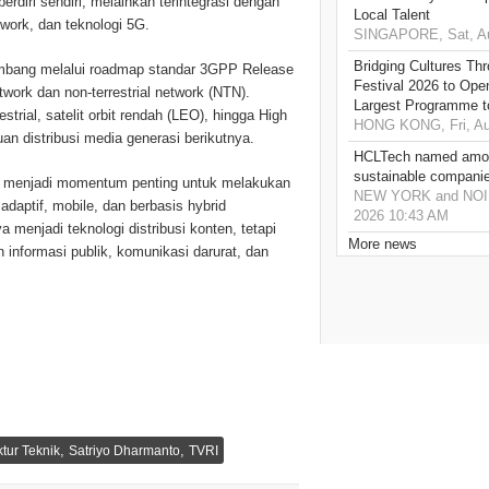
berdiri sendiri, melainkan terintegrasi dengan
Local Talent
twork, dan teknologi 5G.
SINGAPORE, Sat, Au
Bridging Cultures T
embang melalui roadmap standar 3GPP Release
Festival 2026 to Open
twork dan non-terrestrial network (NTN).
Largest Programme t
trial, satelit orbit rendah (LEO), hingga High
HONG KONG, Fri, Au
n distribusi media generasi berikutnya.
HCLTech named amon
sustainable compani
ini menjadi momentum penting untuk melakukan
NEW YORK and NOIDA,
adaptif, mobile, dan berbasis hybrid
2026 10:43 AM
menjadi teknologi distribusi konten, tetapi
More news
an informasi publik, komunikasi darurat, dan
,
,
ktur Teknik
Satriyo Dharmanto
TVRI