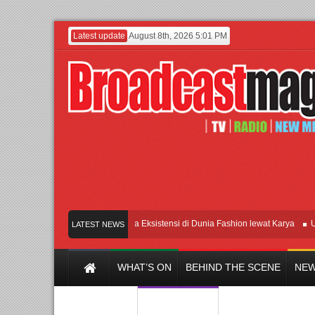
Latest update
August 8th, 2026 5:01 PM
Lenny Ivylen: 26 Tahun Jaga Eksistensi di Dunia Fashion lewat Karya
UI dan 
LATEST NEWS
WHAT’S ON
BEHIND THE SCENE
NEW
Y CHANNEL
FILM & MUSIC