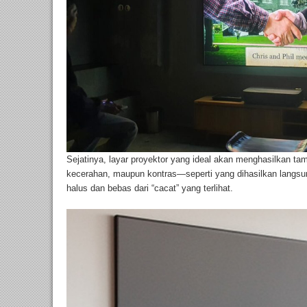
Sejatinya, layar proyektor yang ideal akan menghasilkan t
kecerahan, maupun kontras—seperti yang dihasilkan langsu
halus dan bebas dari “cacat” yang terlihat.