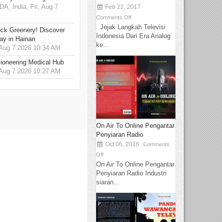
 India, Fri, Aug 7
Feb 22, 2017
Comments Off
Jejak Langkah Televisi
ck Greenery! Discover
Indonesia Dari Era Analog
ay in Hainan
ke...
 Aug 7 2026 10:34 AM
ioneering Medical Hub
 Aug 7 2026 10:27 AM
On Air To Online Pengantar
Penyiaran Radio
Oct 06, 2016
Comments
Off
On Air To Online Pengantar
Penyiaran Radio Industri
siaran...