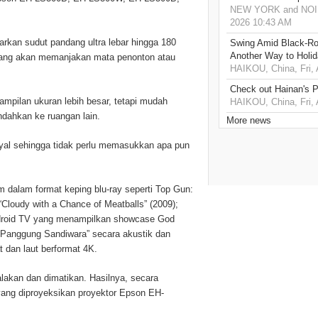
NEW YORK and NOIDA,
2026 10:43 AM
arkan sudut pandang ultra lebar hingga 180
Swing Amid Black‑Ro
Another Way to Holid
s yang akan memanjakan mata penonton atau
HAIKOU, China, Fri,
Check out Hainan's P
tampilan ukuran lebih besar, tetapi mudah
HAIKOU, China, Fri,
indahkan ke ruangan lain.
More news
inyal sehingga tidak perlu memasukkan apa pun
 dalam format keping blu-ray seperti Top Gun:
“Cloudy with a Chance of Meatballs” (2009);
ndroid TV yang menampilkan showcase God
“Panggung Sandiwara” secara akustik dan
t dan laut berformat 4K.
lakan dan dimatikan. Hasilnya, secara
ang diproyeksikan proyektor Epson EH-