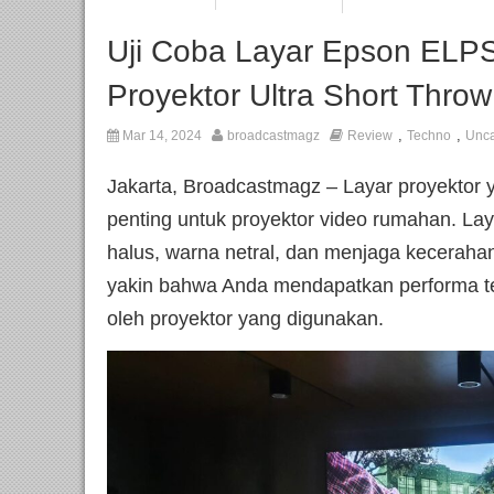
Uji Coba Layar Epson ELPS
Proyektor Ultra Short Throw
,
,
Mar 14, 2024
broadcastmagz
Review
Techno
Unca
Jakarta, Broadcastmagz – Layar proyektor
penting untuk proyektor video rumahan. L
halus, warna netral, dan menjaga kecerah
yakin bahwa Anda mendapatkan performa t
oleh proyektor yang digunakan.