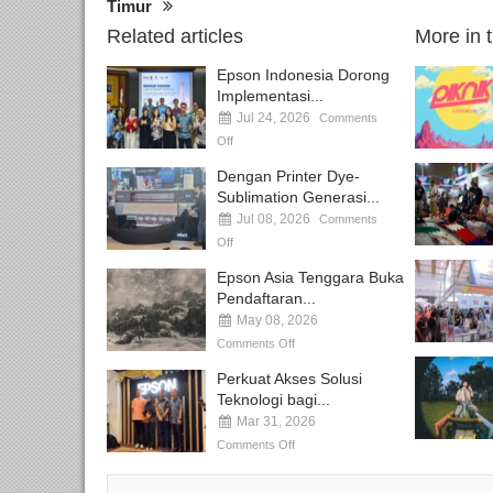
Timur
Related articles
More in 
Epson Indonesia Dorong
Implementasi...
Jul 24, 2026
Comments
Off
Dengan Printer Dye-
Sublimation Generasi...
Jul 08, 2026
Comments
Off
Epson Asia Tenggara Buka
Pendaftaran...
May 08, 2026
Comments Off
Perkuat Akses Solusi
Teknologi bagi...
Mar 31, 2026
Comments Off