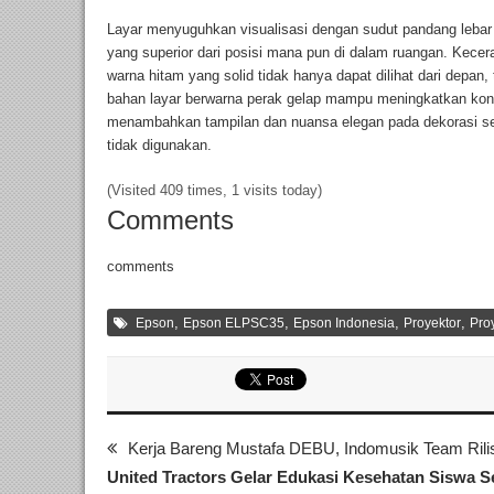
Layar menyuguhkan visualisasi dengan sudut pandang leb
yang superior dari posisi mana pun di dalam ruangan. Kece
warna hitam yang solid tidak hanya dapat dilihat dari depan, 
bahan layar berwarna perak gelap mampu meningkatkan kontr
menambahkan tampilan dan nuansa elegan pada dekorasi seki
tidak digunakan.
(Visited 409 times, 1 visits today)
Comments
comments
,
,
,
,
Epson
Epson ELPSC35
Epson Indonesia
Proyektor
Pro
Kerja Bareng Mustafa DEBU, Indomusik Team Rilis
United Tractors Gelar Edukasi Kesehatan Siswa S