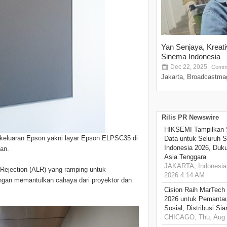
Yan Senjaya, Kreat
Sinema Indonesia
Dec 22, 2025
Comme
Jakarta, Broadcastmag
Rilis PR Newswire
HIKSEMI Tampilkan 
eluaran Epson yakni layar Epson ELPSC35 di
Data untuk Seluruh S
Indonesia 2026, Duk
an.
Asia Tenggara
JAKARTA, Indonesia,
Rejection (ALR) yang ramping untuk
2026 4:14 AM
engan memantulkan cahaya dari proyektor dan
Cision Raih MarTech
2026 untuk Pemantau
Sosial, Distribusi Si
CHICAGO, Thu, Aug 