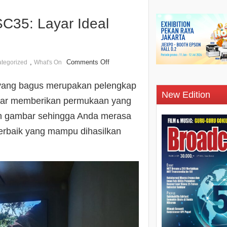
C35: Layar Ideal
,
Comments Off
tegorized
What's On
 yang bagus merupakan pelengkap
New Edition
ayar memberikan permukaan yang
an gambar sehingga Anda merasa
erbaik yang mampu dihasilkan