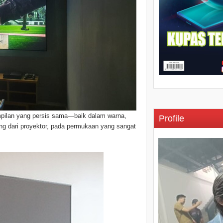
ampilan yang persis sama—baik dalam warna,
Profile
ng dari proyektor, pada permukaan yang sangat