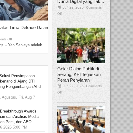
Dunia Digital yang Tak...
Jun 22, 2026
Comments
Off
ivitas Lima Dekade Dalam
Tamee Irelly Menjadi Juri Open Casti
Film Terbaru...
Sep 08, 2025
nts Off
Comments Off
z – Yan Senjaya adalah...
Bekasi, Broadcastmagz – Dalam upaya me
talenta...
Gelar Dialog Publik di
Serang, KPI Tegaskan
Solusi Penyimpanan
Peran Penyiaran
kenario di Ajang DTI
Jun 22, 2026
Comments
ung Pengembangan AI di
Off
 Agustus, Fri, Aug 7
 Breakthrough Awards
an dan Analisis Media
aran Pers, dan AEO
6 2026 5:00 PM