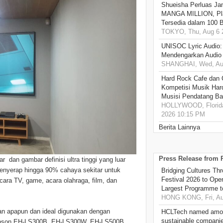
Shueisha Perluas Ja
MANGA MILLION, Pl
Tersedia dalam 100 
TOKYO, Thu, Aug 6 
UNISOC Lyric Audio
Mendengarkan Audio
SHANGHAI, Wed, Aug
Hard Rock Cafe dan
Kompetisi Musik Har
Musisi Pendatang Ba
HOLLYWOOD, Florida
2026 10:15 PM
Berita Lainnya
Press Release from
 dan gambar definisi ultra tinggi yang luar
enyerap hingga 90% cahaya sekitar untuk
Bridging Cultures T
Festival 2026 to Open
ara TV, game, acara olahraga, film, dan
Largest Programme t
HONG KONG, Fri, Au
ngan apapun dan ideal digunakan dengan
HCLTech named amon
sustainable compani
or Epson EH-LS300B, EH-LS300W, EH-LS500B,