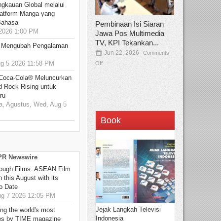
ngkauan Global melalui
atform Manga yang
Bahasa
Pembinaan Isi Siaran
2026 1:00 PM
Jawa Pos Multimedia
TV, KPI Tekankan...
: Mengubah Pengalaman
Jun 22, 2026
Comments
 5 2026 11:58 PM
Off
 Coca-Cola® Meluncurkan
d Rock Rising untuk
ru
, Agustus, Wed, Aug 5
Book
 PR Newswire
hrough Films: ASEAN Film
 this August with its
o Date
g 7 2026 12:05 PM
Jejak Langkah Televisi
g the world's most
Indonesia
es by TIME magazine