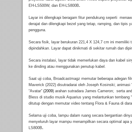
EH-LS500W, dan EH-LS800B
.
Layar ini dilengkapi beragam fitur pendukung seperti menaw
derajat dan dilengkapi bezel yang tetap, ramping, dan tipi
pengguna.
Secara fisik, layar berukuran 221,4 X 124,7 cm ini memiliki 
dipindahkan. Layar dapat dinikmati di sekitar rumah dan dip
Secara instalasi, layar tidak memerlukan daya dan kabel s
ke dinding atau menggunakan penutup kabel.
Saat uji coba, Broadcastmagz memutar beberapa adegan film
Maverick (2022) disutradarai oleh Joseph Kosinski; animasi 
“Avatar”
(2009
) arahan sutradara James Cameron; serta a
Bless di studio musik Aquarius yang melantunkan tembang 
ditutup dengan memutar video tentang Flora & Fauna di dara
Selama uji coba, lampu dalam ruang secara bergantian dinya
menyeluruh layar mampu menampilkan secara optimal apa y
LS800B
.