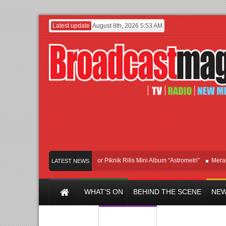
Latest update
August 8th, 2026 5:53 AM
Band Britpop Asal Bogor Piknik Rilis Mini Album “Astrometri”
Meramaikan J
LATEST NEWS
WHAT’S ON
BEHIND THE SCENE
NEW
Y CHANNEL
FILM & MUSIC