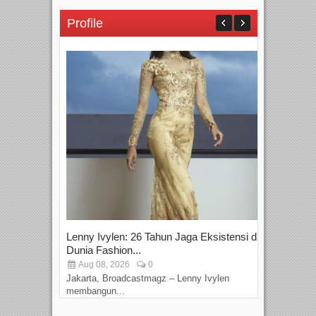
Profile
Lenny Ivylen: 26 Tahun Jaga Eksistensi di
Yan
Dunia Fashion...
Sin
Aug 08, 2026
0
D
Jakarta, Broadcastmagz – Lenny Ivylen
Jaka
membangun...