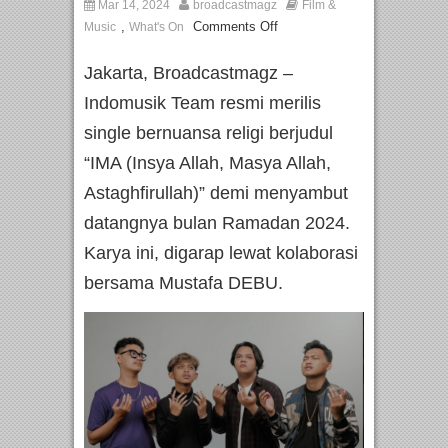
Mar 14, 2024
broadcastmagz
Film &
,
Comments Off
Music
What's On
Jakarta, Broadcastmagz –
Indomusik Team resmi merilis
single bernuansa religi berjudul
“IMA (Insya Allah, Masya Allah,
Astaghfirullah)” demi menyambut
datangnya bulan Ramadan 2024.
Karya ini, digarap lewat kolaborasi
bersama Mustafa DEBU.